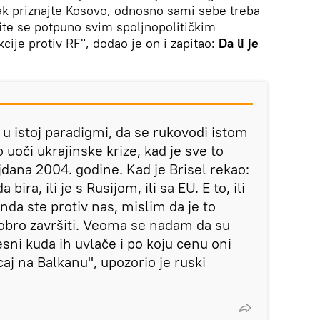
ak priznajte Kosovo, odnosno sami sebe treba
čite se potpuno svim spoljnopolitičkim
cije protiv RF", dodao je on i zapitao:
Da li je
i u istoj paradigmi, da se rukovodi istom
o uoči ukrajinske krize, kad je sve to
dana 2004. godine. Kad je Brisel rekao:
bira, ili je s Rusijom, ili sa EU. E to, ili
onda ste protiv nas, mislim da je to
dobro završiti. Veoma se nadam da su
vesni kuda ih uvlače i po koju cenu oni
caj na Balkanu", upozorio je ruski