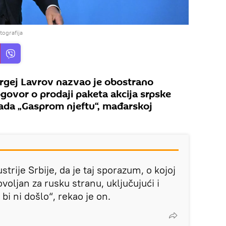
tografija
ergej Lavrov nazvao je obostrano
govor o prodaji paketa akcija srpske
pada „Gasprom njeftu“, mađarskoj
strije Srbije, da je taj sporazum, o kojoj
oljan za rusku stranu, uključujući i
bi ni došlo“, rekao je on.