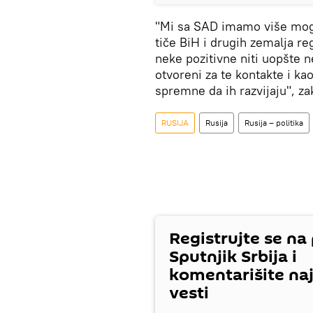
"Mi sa SAD imamo više moguc
tiče BiH i drugih zemalja re
neke pozitivne niti uopšte 
otvoreni za te kontakte i k
spremne da ih razvijaju", zak
RUSIJA
Rusija
Rusija – politika
Registrujte se na
Sputnjik Srbija i
komentarišite na
vesti