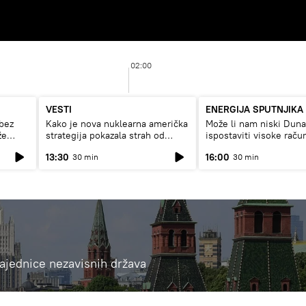
02:00
VESTI
ENERGIJA SPUTNJIKA
bez
Kako je nova nuklearna američka
Može li nam niski Dun
že
strategija pokazala strah od
ispostaviti visoke raču
Rusije?
struju, ili restrikcije
13:30
16:00
30 min
30 min
 Zajednice nezavisnih država