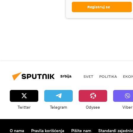
Registruj se
Srbija
SVET
POLITIKA
EKO
Twitter
Telegram
Odysee
Viber
O nama
Pravila korišćenja
Pišite nam
Standardi zajedni