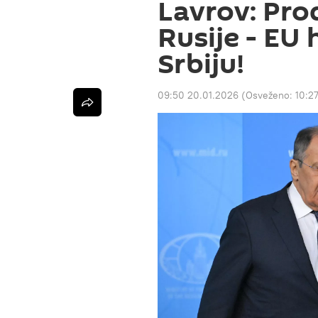
Lavrov: Pro
Rusije - EU 
Srbiju!
09:50 20.01.2026
(Osveženo:
10:2