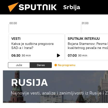
Srbija
00:00
01:00
VESTI
SPUTNJIK INTERVJU
Kakva je sudbina pregovora
Bojana Stamenov: Pesma 
SAD-a i Irana?
kvalitetnog pevača ne mo
dugo da živi
06:30
07:00
30 min
30 min
Juče
Danas
Na programu
RUSIJA
Najnovije vesti, analize i zanimljivosti iz Rusije i