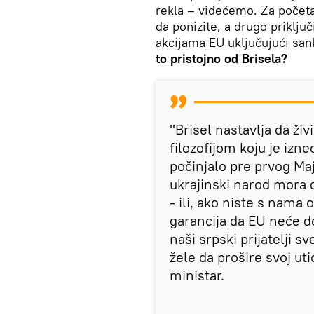
rekla – videćemo. Za počet
da ponizite, a drugo priklju
akcijama EU uključujući sank
to pristojno od Brisela?
"Brisel nastavlja da živ
filozofijom koju je izne
počinjalo pre prvog Maj
ukrajinski narod mora da 
- ili, ako niste s nama 
garancija da EU neće 
naši srpski prijatelji s
žele da prošire svoj uti
ministar.