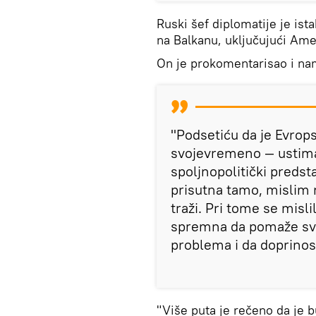
Ruski šef diplomatije je ist
na Balkanu, uključujući Ame
On je prokomentarisao i na
"Podsetiću da je Evrops
svojevremeno — ustima 
spoljnopolitički predsta
prisutna tamo, mislim 
traži. Pri tome se misli
spremna da pomaže sv
problema i da doprinosi
"Više puta je rečeno da je b