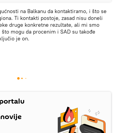
́nosti na Balkanu da kontaktiramo, i što se
giona. Ti kontakti postoje, zasad nisu doneli
neke druge konkretne rezultate, ali mi smo
ao što mogu da procenim i SAD su takođe
ljučio je on.
 portalu
jnovije