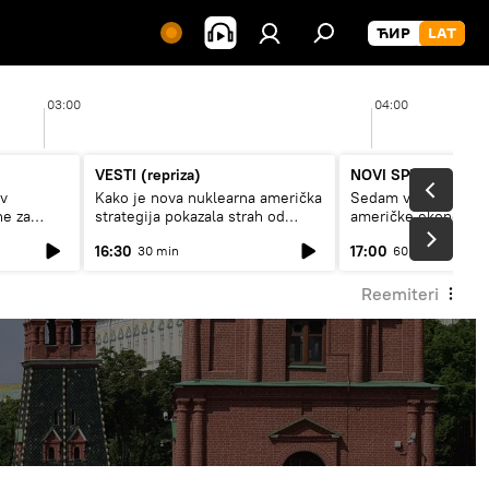
03:00
04:00
VESTI (repriza)
NOVI SPUTNJIK P
av
Kako je nova nuklearna američka
Sedam veličanstven
ne za
strategija pokazala strah od
američke ekonomij
Rusije?
16:30
17:00
30 min
60 min
Reemiteri