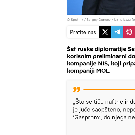
© Sputnik / Sergey Guneev
/
Uđi u bazu fo
Pratite nas
Šef ruske diplomatije S
korisnim preliminarni do
kompanije NIS, koji pri
kompaniji MOL.
„Što se tiče naftne indu
je juče saopšteno, nepov
‘Gasprom’, do njega ne 