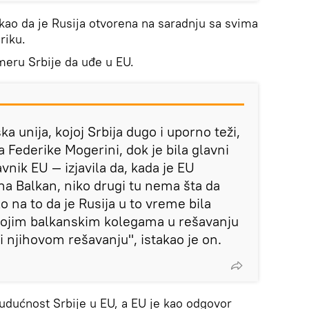
akao da je Rusija otvorena na saradnju sa svima
riku.
meru Srbije da uđe u EU.
ka unija, kojoj Srbija dugo i uporno teži,
Federike Mogerini, dok je bila glavni
vnik EU — izjavila da, kada je EU
na Balkan, niko drugi tu nema šta da
lo na to da je Rusija u to vreme bila
ojim balkanskim kolegama u rešavanju
 njihovom rešavanju", istakao je on.
udućnost Srbije u EU, a EU je kao odgovor