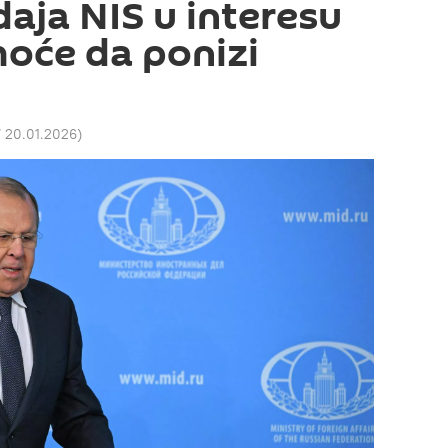
daja NIS u interesu
hoće da ponizi
7 20.01.2026
)