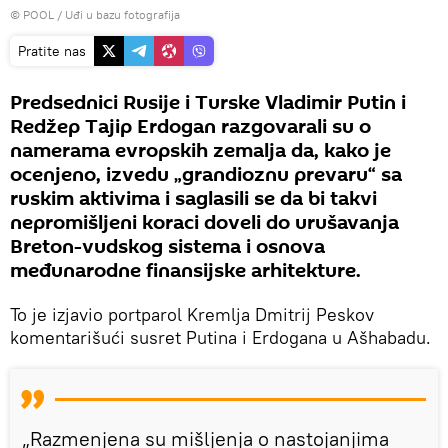
© POOL
/
Uđi u bazu fotografija
Pratite nas
Predsednici Rusije i Turske Vladimir Putin i
Redžep Tajip Erdogan razgovarali su o
namerama evropskih zemalja da, kako je
ocenjeno, izvedu „grandioznu prevaru“ sa
ruskim aktivima i saglasili se da bi takvi
nepromišljeni koraci doveli do urušavanja
Breton-vudskog sistema i osnova
međunarodne finansijske arhitekture.
To je izjavio portparol Kremlja Dmitrij Peskov
komentarišući susret Putina i Erdogana u Ašhabadu.
„Razmenjena su mišljenja o nastojanjima