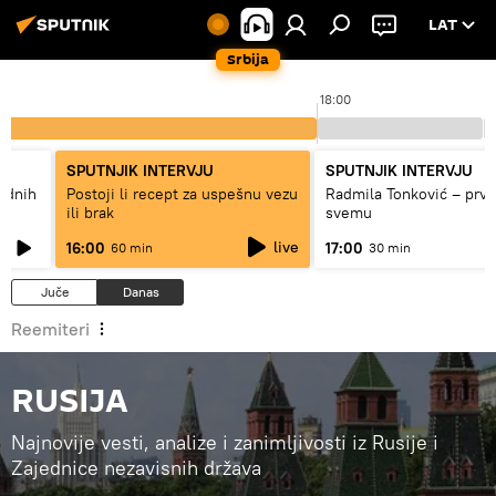
LAT
Srbija
18:00
SPUTNJIK INTERVJU
SPUTNJIK INTERVJU
hodnih
Postoji li recept za uspešnu vezu
Radmila Tonković – prva
ili brak
svemu
live
16:00
17:00
60 min
30 min
Juče
Danas
Reemiteri
RUSIJA
Najnovije vesti, analize i zanimljivosti iz Rusije i
Zajednice nezavisnih država