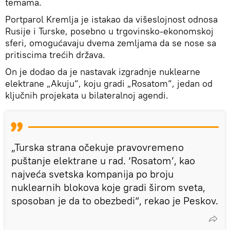
temama.
Portparol Kremlja je istakao da višeslojnost odnosa
Rusije i Turske, posebno u trgovinsko-ekonomskoj
sferi, omogućavaju dvema zemljama da se nose sa
pritiscima trećih država.
On je dodao da je nastavak izgradnje nuklearne
elektrane „Akuju“, koju gradi „Rosatom“, jedan od
ključnih projekata u bilateralnoj agendi.
„Turska strana očekuje pravovremeno
puštanje elektrane u rad. ‘Rosatom’, kao
najveća svetska kompanija po broju
nuklearnih blokova koje gradi širom sveta,
sposoban je da to obezbedi“, rekao je Peskov.