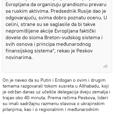
Evropljana da organizuju grandioznu prevaru
sa ruskim aktivima. Predsednik Rusije dao je
odgovarajuću, svima dobro poznatu ocenu. U
celini, strane su se saglasile da bi takve
nepromišljene akcije Evropljana faktički
dovele do sloma Breton-vudskog sistema i
svih osnova i principa međunarodnog
finansijskog sistema“, rekao je Peskov
novinarima.
On je naveo da su Putin i Erdogan o ovim i drugim
temama razgovarali tokom susreta u Ašhabadu, koji
je održan danas uz učešće delegacija dveju zemalja i
trajao oko 40 minuta. Prema rečima Peskova, lideri
su imali sadržajnu razmenu stavova o ukrajinskim
pitanjima, kao i o regionalnim i međunarodnim