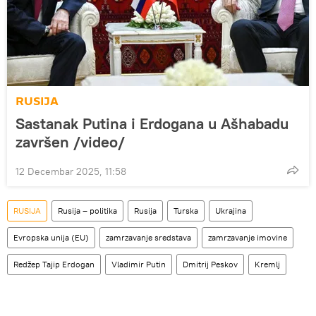
RUSIJA
Sastanak Putina i Erdogana u Ašhabadu
završen /video/
12 Decembar 2025, 11:58
RUSIJA
Rusija – politika
Rusija
Turska
Ukrajina
Evropska unija (EU)
zamrzavanje sredstava
zamrzavanje imovine
Redžep Tajip Erdogan
Vladimir Putin
Dmitrij Peskov
Kremlj