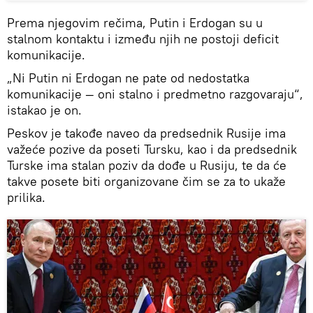
Prema njegovim rečima, Putin i Erdogan su u
stalnom kontaktu i između njih ne postoji deficit
komunikacije.
„Ni Putin ni Erdogan ne pate od nedostatka
komunikacije — oni stalno i predmetno razgovaraju“,
istakao je on.
Peskov je takođe naveo da predsednik Rusije ima
važeće pozive da poseti Tursku, kao i da predsednik
Turske ima stalan poziv da dođe u Rusiju, te da će
takve posete biti organizovane čim se za to ukaže
prilika.