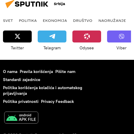
Srbija
SVET
POLITIKA
EKONOMIJA
DRUŠTVO
NAORUŽANJE
Twitter
Telegram
Odysee
Viber
O nama
Pravila korišćenja
Pišite nam
Standardi zajednice
Politika korišćenja kolačića i automatskog
prijavljivanja
Politika privatnosti
Privacy Feedback