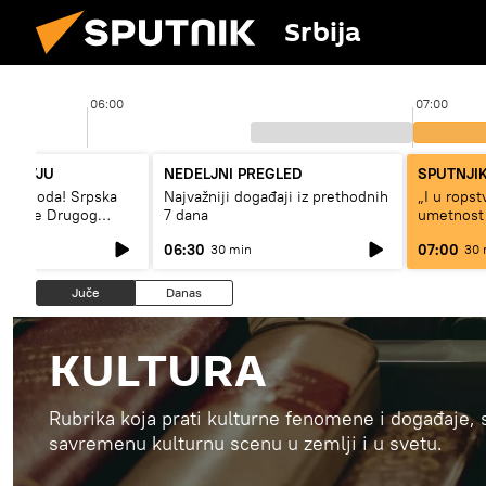
Srbija
06:00
07:00
NTERVJU
NEDELJNI PREGLED
SPUTNJIK
– sloboda! Srpska
Najvažniji događaji iz prethodnih
„I u rops
 vreme Drugog
7 dana
umetnost
a“
svetskog 
06:30
07:00
30 min
30 
Juče
Danas
KULTURA
Rubrika koja prati kulturne fenomene i događaje, s
savremenu kulturnu scenu u zemlji i u svetu.