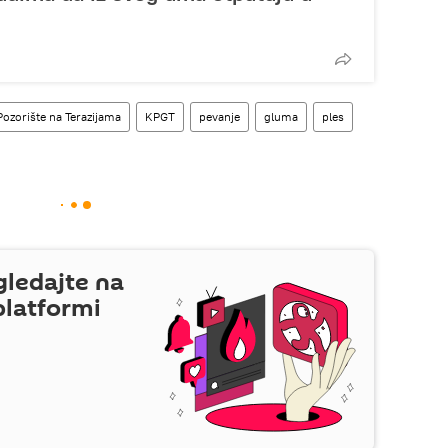
Pozorište na Terazijama
KPGT
pevanje
gluma
ples
gledajte na
platformi