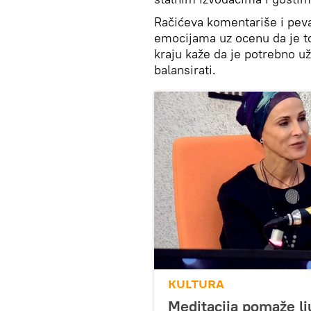
Račićeva komentariše i pev
emocijama uz ocenu da je to
kraju kaže da je potrebno uži
balansirati.
KULTURA
Meditacija pomaže lj