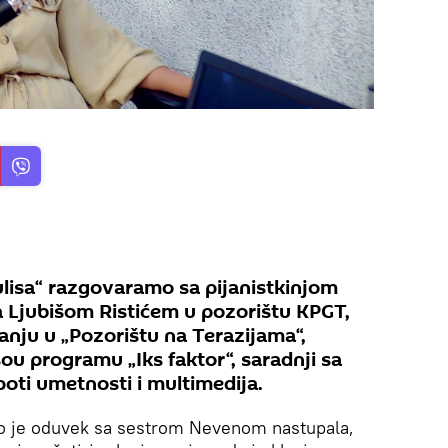
ulisa“ razgovaramo sa pijanistkinjom
a Ljubišom Ristićem u pozorištu KPGT,
anju u „Pozorištu na Terazijama“,
šou programu „Iks faktor“, saradnji sa
oti umetnosti i multimedija.
ako je oduvek sa sestrom Nevenom nastupala,