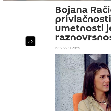
Bojana Rači
privlačnosti
umetnosti j
raznovrsnos
12:12 22.11.2025