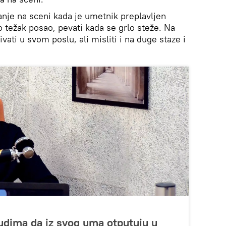
anje na sceni kada je umetnik preplavljen
 težak posao, pevati kada se grlo steže. Na
vati u svom poslu, ali misliti i na duge staze i
udima da iz svog uma otputuju u