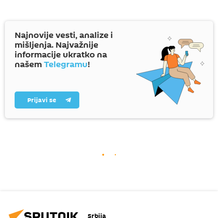
Najnovije vesti, analize i
mišljenja. Najvažnije
informacije ukratko na
našem
Telegramu
!
Prijavi se
Srbija