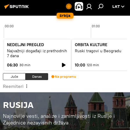
LAT
Srbija
00:00
01:00
NEDELJNI PREGLED
ORBITA KULTURE
Najvažniji događaji iz prethodnih
Ruski tragovi u Beogradu
7 dana
06:30
10:00
30 min
120 min
Juče
Danas
Na programu
Reemiteri
RUSIJA
Najnovije vesti, analize i zanimljivosti iz Rusije i
Zajednice nezavisnih država