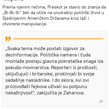
Prema njenim rečima, Preskot je stavio do znanja da
„Bi-Bi-Si“ želi da utiče na unutrašnji politički život u
Sjedinjenim Američkim Državama kroz laži i
otvorene manipulacije.
„Svaka tema može postati izgovor za
dezinformacije. Politička namera i čuda
montaže postaju glavna pokretačka snaga iza
pseudo-novinarstva. Reporteri iz prošlosti,
uključujući i britanske, proklinjali bi svoje
sadašnje naslednike. I do skora, svi ovi
proizvođači fejkova uživali su potpunu
nekažnjivost“, zaključila je Zaharova.