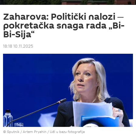
Zaharova: Politički nalozi ─
pokretačka snaga rada „Bi-
Bi-Sija“
18:18 10.11.2025
© Sputnik / Artem Pryahin
/
Uđi u bazu fotografija