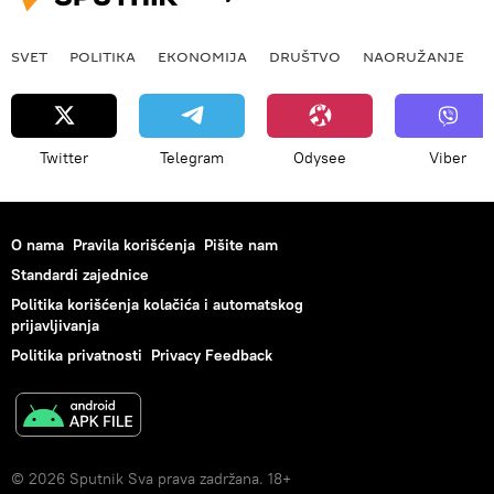
SVET
POLITIKA
EKONOMIJA
DRUŠTVO
NAORUŽANJE
Twitter
Telegram
Odysee
Viber
O nama
Pravila korišćenja
Pišite nam
Standardi zajednice
Politika korišćenja kolačića i automatskog
prijavljivanja
Politika privatnosti
Privacy Feedback
© 2026 Sputnik Sva prava zadržana. 18+