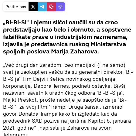
Pratite nas
„Bi-Bi-Si“ i njemu slični naučili su da crno
predstavljaju kao belo i obrnuto, a sopstvene
falsifikate prave u industrijskim razmerama,
izjavila je predstavnica ruskog Ministarstva
spoljnih poslova Marija Zaharova.
„Već drugi dan zaredom, ceo medijski (i ne samo)
svet je zaokupljen vešću da su generalni direktor ‘Bi-
Bi-Sija’ Tim Dejvi i šefica novinskog odeljenja
korporacije, Debora Ternes, podneli ostavke. Bivši
nezavisni savetnik uredničkog odbora ‘Bi-Bi-Sija’,
Majkl Preskot, prošle nedelje je saopštio da je ‘Bi-
Bi-Si’, za svoj film ‘Tramp: Druga šansa’, izmenio
govor Donalda Trampa kako bi izgledalo kao da
predsednik SAD poziva na juriš na Kapitol 6. januara
2021. godine“, napisala je Zaharova na svom
Telegramu.