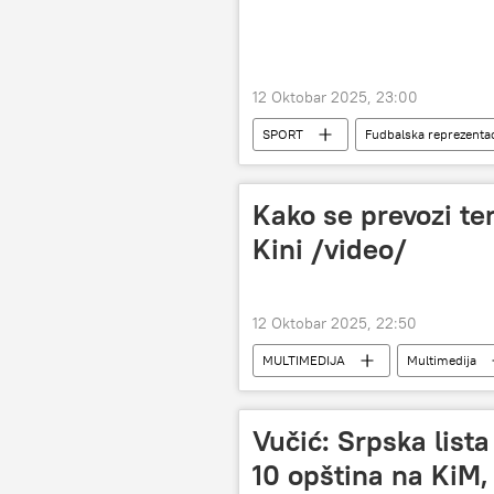
12 Oktobar 2025, 23:00
SPORT
Fudbalska reprezentac
Kako se prevozi te
Kini /video/
12 Oktobar 2025, 22:50
MULTIMEDIJA
Multimedija
Vučić: Srpska list
10 opština na KiM,