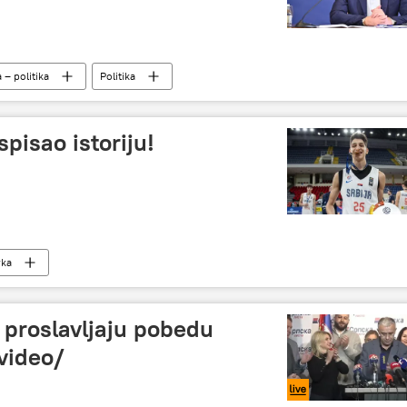
a – politika
Politika
spisao istoriju!
rka
 proslavljaju pobedu
 video/