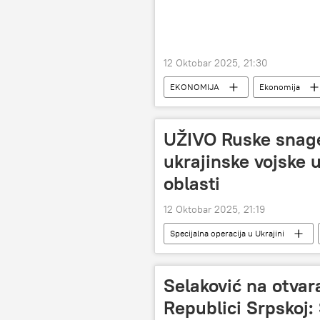
12 Oktobar 2025, 21:30
EKONOMIJA
Ekonomija
cene
UŽIVO Ruske snage
ukrajinske vojske 
oblasti
12 Oktobar 2025, 21:19
Specijalna operacija u Ukrajini
Rusija – politika
Selaković na otva
Republici Srpskoj: