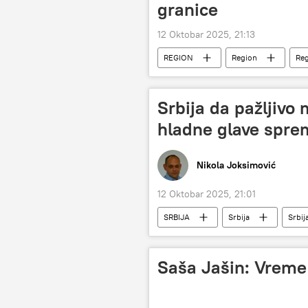
granice
12 Oktobar 2025, 21:13
REGION
Region
Reg
Srbija da pažljivo 
hladne glave spre
Nikola Joksimović
12 Oktobar 2025, 21:01
SRBIJA
Srbija
Srbij
Turska
Kosovo i Metohija (Ki
Saša Jašin: Vreme 