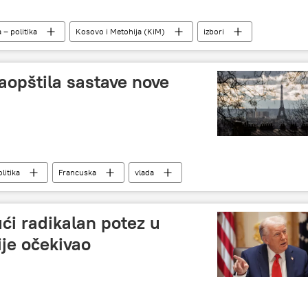
a – politika
Kosovo i Metohija (KiM)
izbori
saopštila sastave nove
litika
Francuska
vlada
ći radikalan potez u
ije očekivao