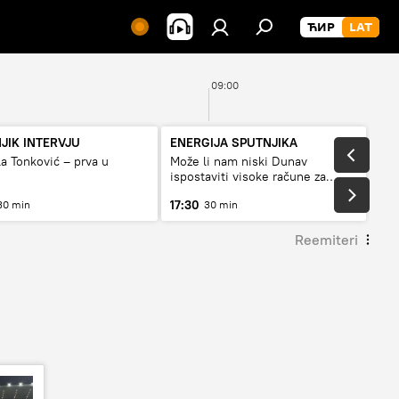
09:00
JIK INTERVJU
ENERGIJA SPUTNJIKA
a Tonković – prva u
Može li nam niski Dunav
ispostaviti visoke račune za
struju, ili restrikcije
17:30
30 min
30 min
Reemiteri