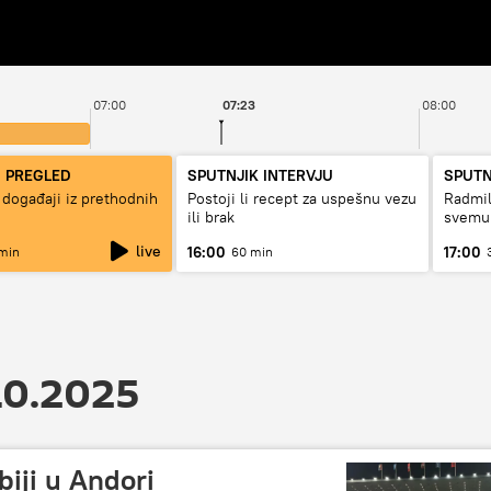
07:00
07:23
08:00
I PREGLED
SPUTNJIK INTERVJU
SPUTN
 događaji iz prethodnih
Postoji li recept za uspešnu vezu
Radmil
ili brak
svemu
live
16:00
17:00
min
60 min
10.2025
biji u Andori