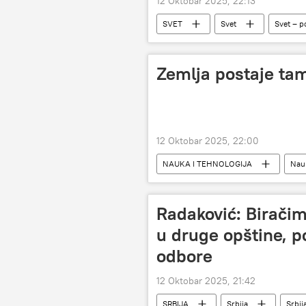
12 Oktobar 2025, 22:13
SVET
Svet
Svet – po
zakon
pobuna
Anali
Zemlja postaje tamn
12 Oktobar 2025, 22:00
NAUKA I TEHNOLOGIJA
Nauk
Radaković: Birači
u druge opštine, po
odbore
12 Oktobar 2025, 21:42
SRBIJA
Srbija
Srbij