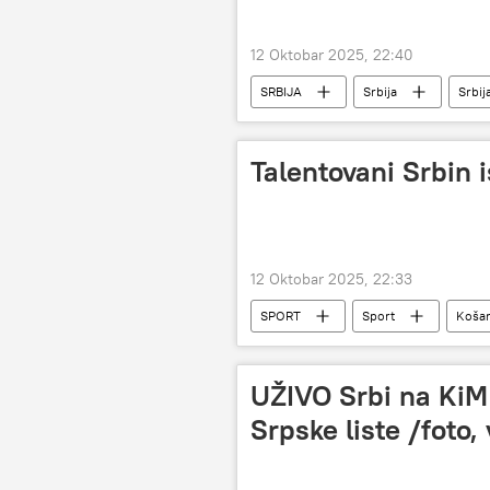
12 Oktobar 2025, 22:40
SRBIJA
Srbija
Srbij
Talentovani Srbin i
12 Oktobar 2025, 22:33
SPORT
Sport
Koša
UŽIVO Srbi na KiM
Srpske liste /foto,