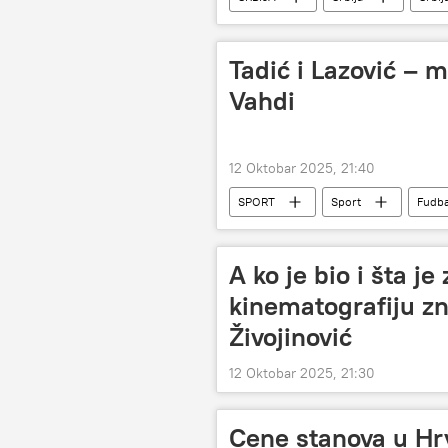
Tadić i Lazović – 
Vahdi
12 Oktobar 2025, 21:40
SPORT
Sport
Fudba
A ko je bio i šta j
kinematografiju zn
Živojinović
12 Oktobar 2025, 21:30
Cene stanova u Hrv