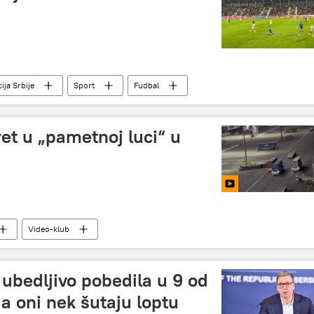
ija Srbije
Sport
Fudbal
ret u „pametnoj luci“ u
Video-klub
a ubedljivo pobedila u 9 od
 a oni nek šutaju loptu