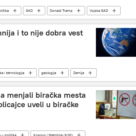
litika
SAD
Donald Tramp
Vojska SAD
ze i mišljenja
ija i to nije dobra vest
a i tehnologija
geologija
Zemlja
ma menjali biračka mesta
licajce uveli u biračke
a – politika
Kosovo i Metohija (KiM)