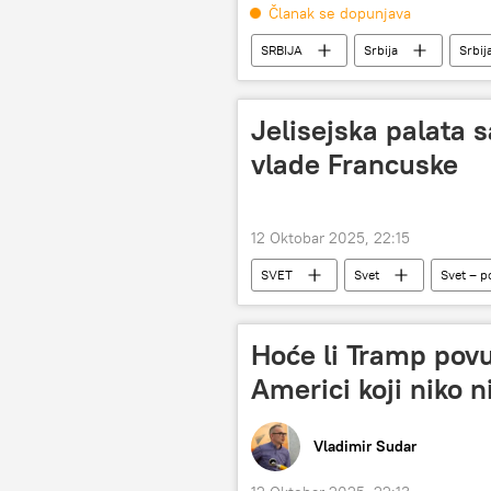
Članak se dopunjava
SRBIJA
Srbija
Srbij
Jelisejska palata 
vlade Francuske
12 Oktobar 2025, 22:15
SVET
Svet
Svet – po
Hoće li Tramp povu
Americi koji niko n
Vladimir Sudar