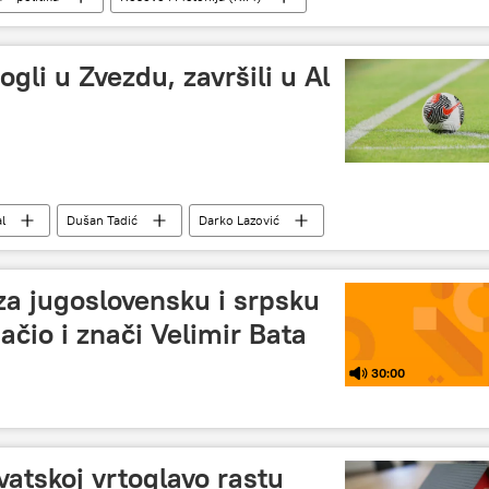
mogli u Zvezdu, završili u Al
l
Dušan Tadić
Darko Lazović
e za jugoslovensku i srpsku
ačio i znači Velimir Bata
30:00
atskoj vrtoglavo rastu