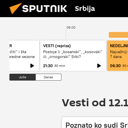
Srbija
06:00
KORNER
VESTI (repriza)
NEDELJN
i „večiti“ i šta
Postoje li „bosanski", „kosovski“
Najvažniji
igi naredne sezone
ili „crnogorski" Srbi?
7 dana
21:30
06:30
30 min
30 
Juče
Danas
Vesti od 12.
Poznato ko sudi Sr