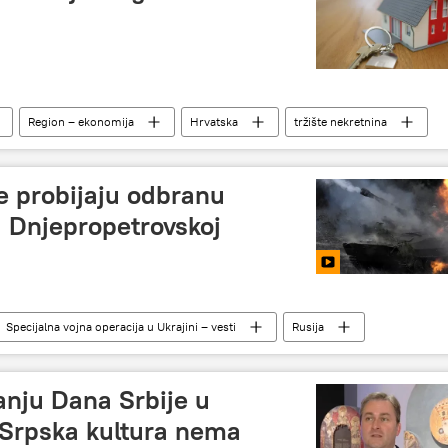
Region – ekonomija
Hrvatska
tržište nekretnina
 probijaju odbranu
u Dnjepropetrovskoj
Specijalna vojna operacija u Ukrajini – vesti
Rusija
ranju Dana Srbije u
 Srpska kultura nema