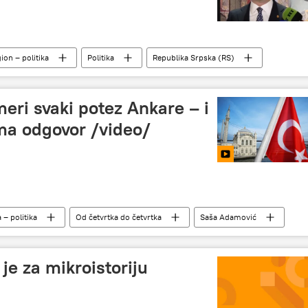
ion – politika
Politika
Republika Srpska (RS)
meri svaki potez Ankare – i
ma odgovor /video/
a – politika
Od četvrtka do četvrtka
Saša Adamović
M)
Dronovi
Aljbin Kurti
je za mikroistoriju