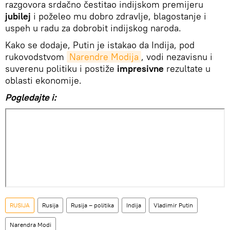
razgovora srdačno čestitao indijskom premijeru
jubilej
i poželeo mu dobro zdravlje, blagostanje i
uspeh u radu za dobrobit indijskog naroda.
Kako se dodaje, Putin je istakao da Indija, pod
rukovodstvom
Narendre Modija
, vodi nezavisnu i
suverenu politiku i postiže
impresivne
rezultate u
oblasti ekonomije.
Pogledajte i:
RUSIJA
Rusija
Rusija – politika
Indija
Vladimir Putin
Narendra Modi