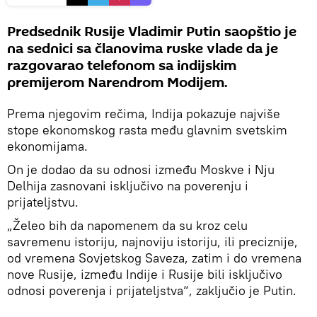
Predsednik Rusije Vladimir Putin saopštio je
na sednici sa članovima ruske vlade da je
razgovarao telefonom sa indijskim
premijerom Narendrom Modijem.
Prema njegovim rečima, Indija pokazuje najviše
stope ekonomskog rasta među glavnim svetskim
ekonomijama.
On je dodao da su odnosi između Moskve i Nju
Delhija zasnovani isključivo na poverenju i
prijateljstvu.
„Želeo bih da napomenem da su kroz celu
savremenu istoriju, najnoviju istoriju, ili preciznije,
od vremena Sovjetskog Saveza, zatim i do vremena
nove Rusije, između Indije i Rusije bili isključivo
odnosi poverenja i prijateljstva“, zaključio je Putin.