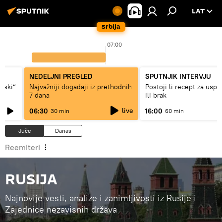
LAT
Srbija
07:00
NEDELJNI PREGLED
SPUTNJIK INTERVJU
ovski“
Najvažniji događaji iz prethodnih
Postoji li recept za usp
7 dana
ili brak
live
06:30
16:00
30 min
60 min
Juče
Danas
Reemiteri
RUSIJA
Najnovije vesti, analize i zanimljivosti iz Rusije i
Zajednice nezavisnih država