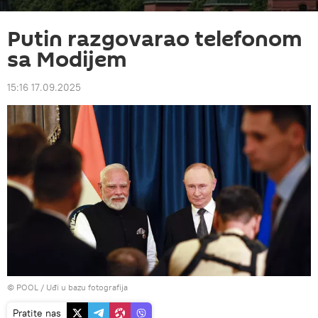
Putin razgovarao telefonom
sa Modijem
15:16 17.09.2025
© POOL
/
Uđi u bazu fotografija
Pratite nas