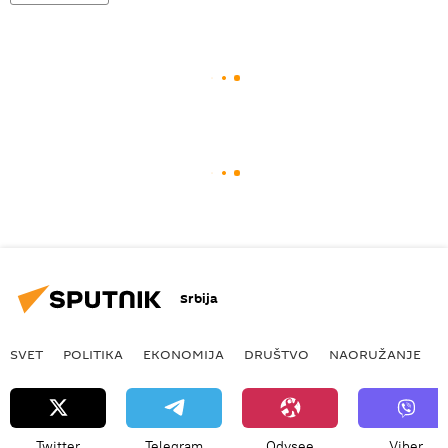
Srbija
SVET
POLITIKA
EKONOMIJA
DRUŠTVO
NAORUŽANJE
Twitter
Telegram
Odysee
Viber