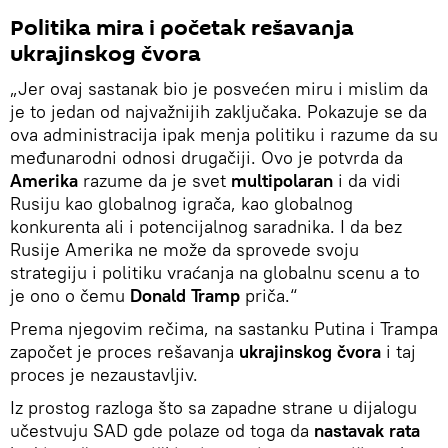
Politika mira i početak rešavanja
ukrajinskog čvora
„Jer ovaj sastanak bio je posvećen miru i mislim da
je to jedan od najvažnijih zaključaka. Pokazuje se da
ova administracija ipak menja politiku i razume da su
međunarodni odnosi drugačiji. Ovo je potvrda da
Amerika
razume da je svet
multipolaran
i da vidi
Rusiju kao globalnog igrača, kao globalnog
konkurenta ali i potencijalnog saradnika. I da bez
Rusije Amerika ne može da sprovede svoju
strategiju i politiku vraćanja na globalnu scenu a to
je ono o čemu
Donald Tramp
priča.“
Prema njegovim rečima, na sastanku Putina i Trampa
započet je proces rešavanja
ukrajinskog čvora
i taj
proces je nezaustavljiv.
Iz prostog razloga što sa zapadne strane u dijalogu
učestvuju SAD gde polaze od toga da
nastavak rata