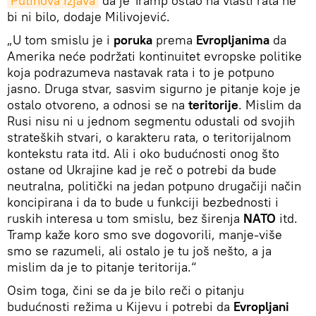
Putinova izjava
da je Tramp ostao na vlasti rata ne
bi ni bilo, dodaje Milivojević.
„U tom smislu je i
poruka
prema
Evropljanima
da
Amerika neće podržati kontinuitet evropske politike
koja podrazumeva nastavak rata i to je potpuno
jasno. Druga stvar, sasvim sigurno je pitanje koje je
ostalo otvoreno, a odnosi se na
teritorije
. Mislim da
Rusi nisu ni u jednom segmentu odustali od svojih
strateških stvari, o karakteru rata, o teritorijalnom
kontekstu rata itd. Ali i oko budućnosti onog što
ostane od Ukrajine kad je reč o potrebi da bude
neutralna, politički na jedan potpuno drugačiji način
koncipirana i da to bude u funkciji bezbednosti i
ruskih interesa u tom smislu, bez širenja
NATO
itd.
Tramp kaže koro smo sve dogovorili, manje-više
smo se razumeli, ali ostalo je tu još nešto, a ja
mislim da je to pitanje teritorija.“
Osim toga, čini se da je bilo reči o pitanju
budućnosti režima u Kijevu i potrebi da
Evropljani