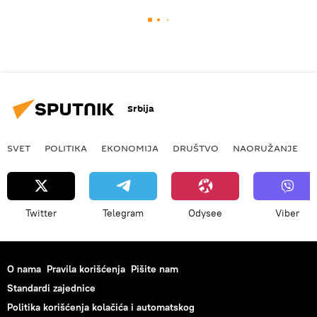
Srbija
SVET
POLITIKA
EKONOMIJA
DRUŠTVO
NAORUŽANJE
Twitter
Telegram
Odysee
Viber
O nama
Pravila korišćenja
Pišite nam
Standardi zajednice
Politika korišćenja kolačića i automatskog