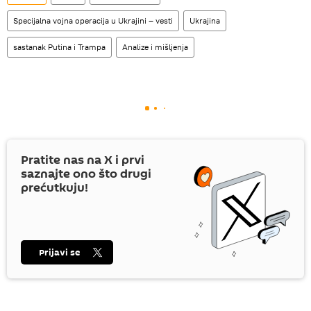
Specijalna vojna operacija u Ukrajini – vesti
Ukrajina
sastanak Putina i Trampa
Analize i mišljenja
Pratite nas na
X
i prvi
saznajte ono što drugi
prećutkuju!
Prijavi se