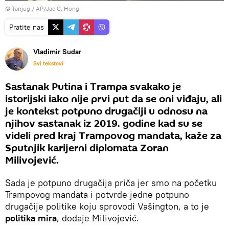
© Tanjug / AP/Jae C. Hong
Pratite nas
Vladimir Sudar
Svi tekstovi
Sastanak Putina i Trampa svakako je
istorijski iako nije prvi put da se oni viđaju, ali
je kontekst potpuno drugačiji u odnosu na
njihov sastanak iz 2019. godine kad su se
videli pred kraj Trampovog mandata, kaže za
Sputnjik karijerni diplomata Zoran
Milivojević.
Sada je potpuno drugačija priča jer smo na početku
Trampovog mandata i potvrde jedne potpuno
drugačije politike koju sprovodi Vašington, a to je
politika mira
, dodaje Milivojević.