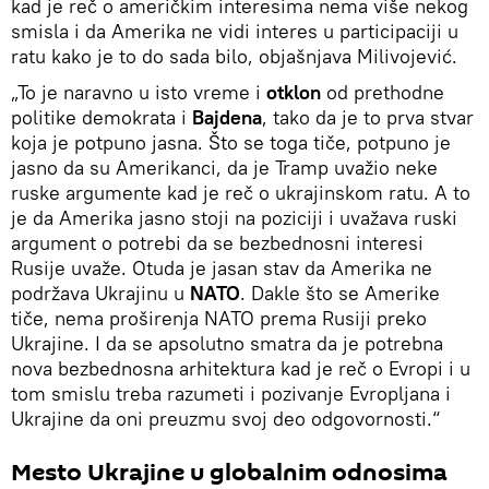
kad je reč o američkim interesima nema više nekog
smisla i da Amerika ne vidi interes u participaciji u
ratu kako je to do sada bilo, objašnjava Milivojević.
„To je naravno u isto vreme i
otklon
od prethodne
politike demokrata i
Bajdena
, tako da je to prva stvar
koja je potpuno jasna. Što se toga tiče, potpuno je
jasno da su Amerikanci, da je Tramp uvažio neke
ruske argumente kad je reč o ukrajinskom ratu. A to
je da Amerika jasno stoji na poziciji i uvažava ruski
argument o potrebi da se bezbednosni interesi
Rusije uvaže. Otuda je jasan stav da Amerika ne
podržava Ukrajinu u
NATO
. Dakle što se Amerike
tiče, nema proširenja NATO prema Rusiji preko
Ukrajine. I da se apsolutno smatra da je potrebna
nova bezbednosna arhitektura kad je reč o Evropi i u
tom smislu treba razumeti i pozivanje Evropljana i
Ukrajine da oni preuzmu svoj deo odgovornosti.“
Mesto Ukrajine u globalnim odnosima