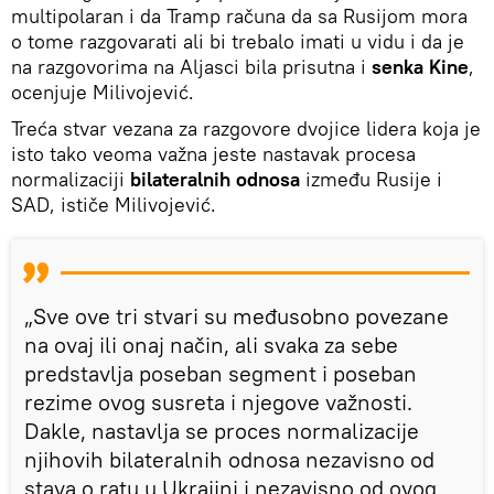
multipolaran i da Tramp računa da sa Rusijom mora
o tome razgovarati ali bi trebalo imati u vidu i da je
na razgovorima na Aljasci bila prisutna i
senka Kine
,
ocenjuje Milivojević.
Treća stvar vezana za razgovore dvojice lidera koja je
isto tako veoma važna jeste nastavak procesa
normalizaciji
bilateralnih odnosa
između Rusije i
SAD, ističe Milivojević.
„Sve ove tri stvari su međusobno povezane
na ovaj ili onaj način, ali svaka za sebe
predstavlja poseban segment i poseban
rezime ovog susreta i njegove važnosti.
Dakle, nastavlja se proces normalizacije
njihovih bilateralnih odnosa nezavisno od
stava o ratu u Ukrajini i nezavisno od ovog