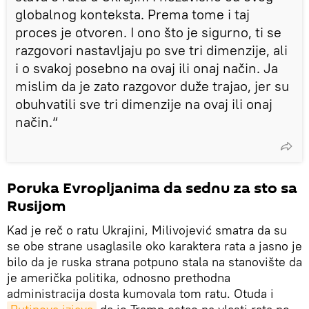
globalnog konteksta. Prema tome i taj
proces je otvoren. I ono što je sigurno, ti se
razgovori nastavljaju po sve tri dimenzije, ali
i o svakoj posebno na ovaj ili onaj način. Ja
mislim da je zato razgovor duže trajao, jer su
obuhvatili sve tri dimenzije na ovaj ili onaj
način.“
Poruka Evropljanima da sednu za sto sa
Rusijom
Kad je reč o ratu Ukrajini, Milivojević smatra da su
se obe strane usaglasile oko karaktera rata a jasno je
bilo da je ruska strana potpuno stala na stanovište da
je američka politika, odnosno prethodna
administracija dosta kumovala tom ratu. Otuda i