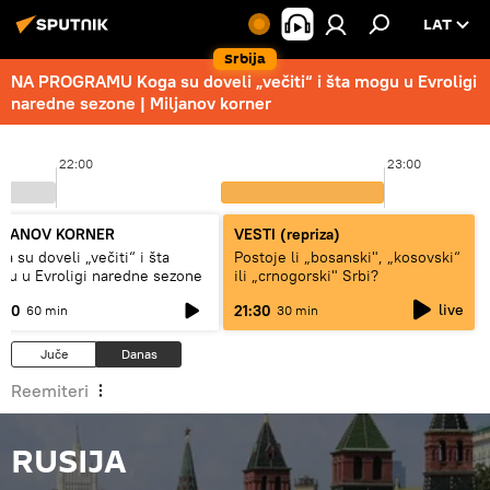
LAT
Srbija
NA PROGRAMU Koga su doveli „večiti“ i šta mogu u Evroligi
naredne sezone | Miljanov korner
22:00
23:00
LJANOV KORNER
VESTI (repriza)
a su doveli „večiti“ i šta
Postoje li „bosanski", „kosovski“
gu u Evroligi naredne sezone
ili „crnogorski" Srbi?
live
:00
21:30
60 min
30 min
Juče
Danas
Reemiteri
RUSIJA