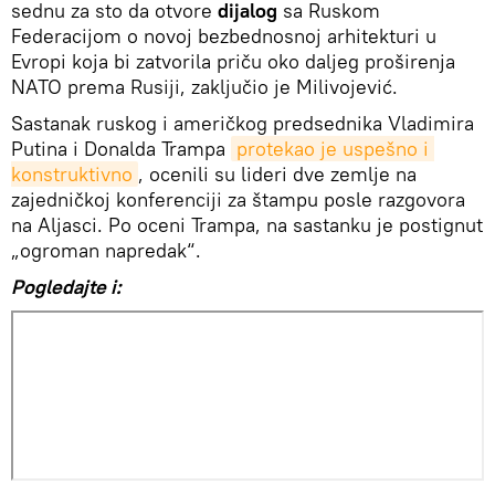
sednu za sto da otvore
dijalog
sa Ruskom
Federacijom o novoj bezbednosnoj arhitekturi u
Evropi koja bi zatvorila priču oko daljeg proširenja
NATO prema Rusiji, zaključio je Milivojević.
Sastanak ruskog i američkog predsednika Vladimira
Putina i Donalda Trampa
protekao je uspešno i 
konstruktivno
, ocenili su lideri dve zemlje na
zajedničkoj konferenciji za štampu posle razgovora
na Aljasci. Po oceni Trampa, na sastanku je postignut
„ogroman napredak“.
Pogledajte i: