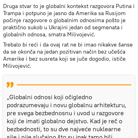
Druga stvar to je globalni kontekst razgovora Putina i
Trampa i potpuno je jasno da Amerika sa Rusijom
počinje razgovore o globalnim odnosima pošto je
praktično sukob u Ukrajini jedan od segmenata i
globalnih odnosa, smatra Milivojević.
Trebalo bi reći i da ovaj rat ne bi imao nikakve šanse
da se okonča na jedan pozitivan način bez učešća
Amerike i bez susreta koji se juče dogodio, ističe
Milivojević.
„Globalni odnosi koji očigledno
podrazumevaju i novu globalnu arhitekturu,
pre svega bezbednosnu i uvod u razgovore
koji će imati globalno dejstvo. Kad je reč o
bezbednosti, to su dve najveće nuklearne
sile i nije slučajno što su ipak tamo bili