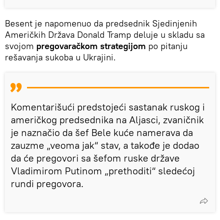
Besent je napomenuo da predsednik Sjedinjenih
Američkih Država Donald Tramp deluje u skladu sa
svojom
pregovaračkom strategijom
po pitanju
rešavanja sukoba u Ukrajini.
Komentarišući predstojeći sastanak ruskog i
američkog predsednika na Aljasci, zvaničnik
je naznačio da šef Bele kuće namerava da
zauzme „veoma jak“ stav, a takođe je dodao
da će pregovori sa šefom ruske države
Vladimirom Putinom „prethoditi“ sledećoj
rundi pregovora.