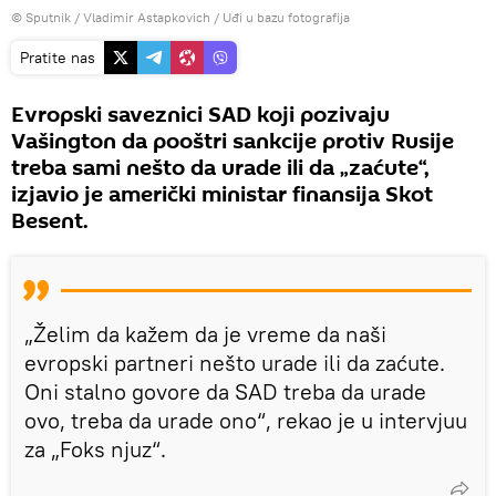
© Sputnik / Vladimir Astapkovich
/
Uđi u bazu fotografija
Pratite nas
Evropski saveznici SAD koji pozivaju
Vašington da pooštri sankcije protiv Rusije
treba sami nešto da urade ili da „zaćute“,
izjavio je američki ministar finansija Skot
Besent.
„Želim da kažem da je vreme da naši
evropski partneri nešto urade ili da zaćute.
Oni stalno govore da SAD treba da urade
ovo, treba da urade ono“, rekao je u intervjuu
za „Foks njuz“.