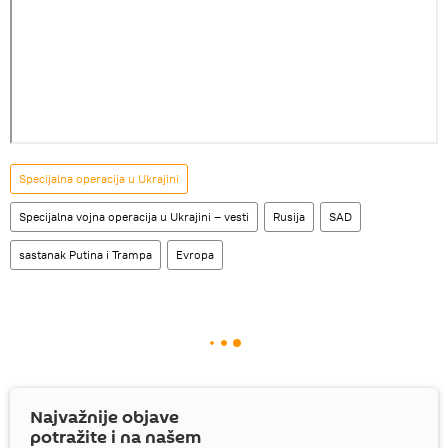
Specijalna operacija u Ukrajini
Specijalna vojna operacija u Ukrajini – vesti
Rusija
SAD
sastanak Putina i Trampa
Evropa
Najvažnije objave
potražite i na našem