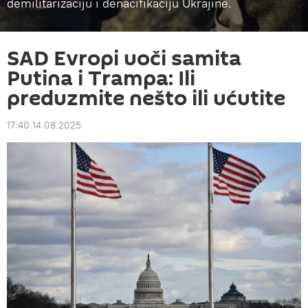
demilitarizaciju i denacifikaciju Ukrajine.
SAD Evropi uoči samita
Putina i Trampa: Ili
preduzmite nešto ili ućutite
17:40 14.08.2025