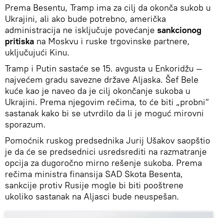
Prema Besentu, Tramp ima za cilj da okonča sukob u
Ukrajini, ali ako bude potrebno, američka
administracija ne isključuje povećanje
sankcionog
pritiska
na Moskvu i ruske trgovinske partnere,
uključujući Kinu.
Tramp i Putin sastaće se 15. avgusta u Enkoridžu —
najvećem gradu savezne države Aljaska. Šef Bele
kuće kao je naveo da je cilj okončanje sukoba u
Ukrajini. Prema njegovim rečima, to će biti „probni“
sastanak kako bi se utvrdilo da li je moguć mirovni
sporazum.
Pomoćnik ruskog predsednika Jurij Ušakov saopštio
je da će se predsednici usredsrediti na razmatranje
opcija za dugoročno mirno rešenje sukoba. Prema
rečima ministra finansija SAD Skota Besenta,
sankcije protiv Rusije mogle bi biti pooštrene
ukoliko sastanak na Aljasci bude neuspešan.