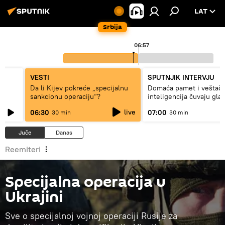
LAT
Srbija
00
06:57
VESTI
SPUTNJIK INTERVJU
ki
Da li Kijev pokreće „specijalnu
Domaća pamet i veštač
sankcionu operaciju“?
inteligencija čuvaju gla
live
06:30
07:00
30 min
30 min
Juče
Danas
Reemiteri
Specijalna operacija u
Ukrajini
Sve o specijalnoj vojnoj operaciji Rusije za