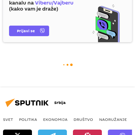
kanalu na
Viberu/Vajberu
(kako vam je draže)
Prijavi se
Srbija
SVET
POLITIKA
EKONOMIJA
DRUŠTVO
NAORUŽANJE