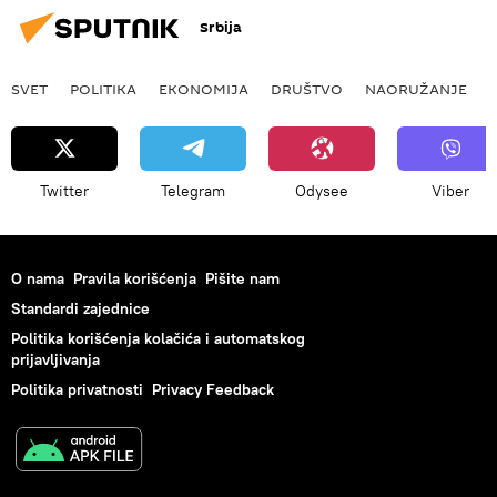
Srbija
SVET
POLITIKA
EKONOMIJA
DRUŠTVO
NAORUŽANJE
Twitter
Telegram
Odysee
Viber
O nama
Pravila korišćenja
Pišite nam
Standardi zajednice
Politika korišćenja kolačića i automatskog
prijavljivanja
Politika privatnosti
Privacy Feedback