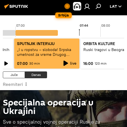
LAT
Srbija
07:00
07:44
08:00
SPUTNJIK INTERVJU
ORBITA KULTURE
hodnih
„I u ropstvu – sloboda! Srpska
Ruski tragovi u Beograd
umetnost za vreme Drugog
svetskog rata“
live
07:00
16:00
30 min
120 min
Juče
Danas
Reemiteri
Specijalna operacija u
Ukrajini
Sve o specijalnoj vojnoj operaciji Rusije za