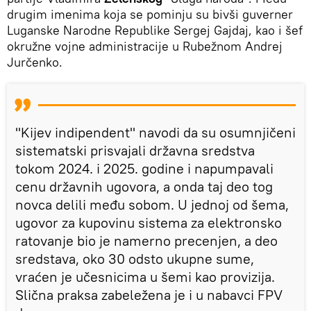
drugim imenima koja se pominju su bivši guverner
Luganske Narodne Republike Sergej Gajdaj, kao i šef
okružne vojne administracije u Rubežnom Andrej
Jurčenko.
"Kijev indipendent" navodi da su osumnjičeni
sistematski prisvajali državna sredstva
tokom 2024. i 2025. godine i napumpavali
cenu državnih ugovora, a onda taj deo tog
novca delili među sobom. U jednoj od šema,
ugovor za kupovinu sistema za elektronsko
ratovanje bio je namerno precenjen, a deo
sredstava, oko 30 odsto ukupne sume,
vraćen je učesnicima u šemi kao provizija.
Slična praksa zabeležena je i u nabavci FPV