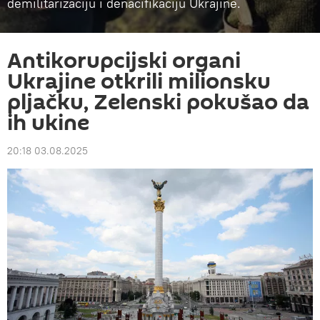
demilitarizaciju i denacifikaciju Ukrajine.
Antikorupcijski organi
Ukrajine otkrili milionsku
pljačku, Zelenski pokušao da
ih ukine
20:18 03.08.2025