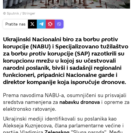
© Sputnik / Stringer
Pratite nas
Ukrajinski Nacionalni biro za borbu protiv
korupcije (NABU) i Specijalizovano tužilaštvo
za borbu protiv korupcije (SAP) razotkrili su
korupcionu mrežu u kojoj su učestvovali
narodni poslanik, bivši i sadašnji regionalni
funkcioneri, pripadnici Nacionalne garde i
direktor kompanije koja isporučuje dronove.
Prema navodima NABU-a, osumnjičeni su prisvajali
sredstva namenjena za
nabavku dronova
i opreme za
elektronsko ratovanje.
Ukrajinski mediji identifikovali su poslanika kao
Alekseja Kuznjecova, člana parlamentarne većine i
partije Vladimira
Zelenskog
"Sluga naroda". Među