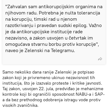
"Zahvalan sam antikorupcijskim organima na
njihovom radu. Potrebna je nulta tolerancija
na korupciju, timski rad u njenom
razotkrivanju i pravedan sudski epilog. Važno
je da antikorupcijske institucije rade
nezavisno, a zakon usvojen u četvrtak im
omogućava stvarnu borbu protiv korupcije",
naveo je Zelenski na Telegramu.
Samo nekoliko dana ranije Zelenski je potpisao
zakon koji je privremeno ukinuo nezavisnost tih
institucija, što je izazvalo proteste i kritike javnosti.
Taj zakon, usvojen 22. jula, predviđao je mehanizme
kontrole koji bi ograničili sposobnost NABU-a i SAP-
a da bez prethodnog odobrenja istragu vode protiv
visokih zvaničnika.