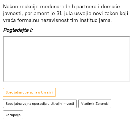
Nakon reakcije međunarodnih partnera i domaće
javnosti, parlament je 31. jula usvojio novi zakon koji
vraća formalnu nezavisnost tim institucijama.
Pogledajte i:
Specijalna operacija u Ukrajini
Specijalna vojna operacija u Ukrajini – vesti
Vladimir Zelenski
korupcija