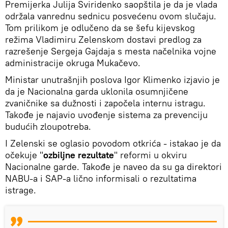
Premijerka Julija Sviridenko saopštila je da je vlada
održala vanrednu sednicu posvećenu ovom slučaju.
Tom prilikom je odlučeno da se šefu kijevskog
režima Vladimiru Zelenskom dostavi predlog za
razrešenje Sergeja Gajdaja s mesta načelnika vojne
administracije okruga Mukačevo.
Ministar unutrašnjih poslova Igor Klimenko izjavio je
da je Nacionalna garda uklonila osumnjičene
zvaničnike sa dužnosti i započela internu istragu.
Takođe je najavio uvođenje sistema za prevenciju
budućih zloupotreba.
I Zelenski se oglasio povodom otkrića - istakao je da
očekuje "
ozbiljne rezultate
" reformi u okviru
Nacionalne garde. Takođe je naveo da su ga direktori
NABU-a i SAP-a lično informisali o rezultatima
istrage.