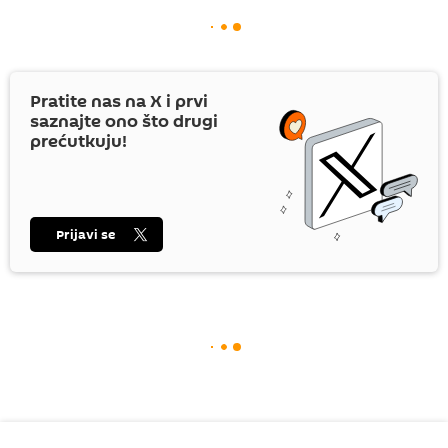
Pratite nas na
X
i prvi
saznajte ono što drugi
prećutkuju!
Prijavi se