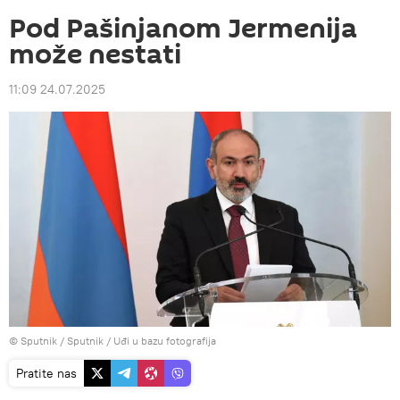
Pod Pašinjanom Jermenija
može nestati
11:09 24.07.2025
© Sputnik / Sputnik
/
Uđi u bazu fotografija
Pratite nas