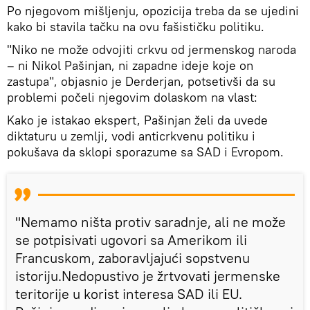
Po njegovom mišljenju, opozicija treba da se ujedini
kako bi stavila tačku na ovu fašističku politiku.
"Niko ne može odvojiti crkvu od jermenskog naroda
– ni Nikol Pašinjan, ni zapadne ideje koje on
zastupa", objasnio je Derderjan, potsetivši da su
problemi počeli njegovim dolaskom na vlast:
Kako je istakao ekspert, Pašinjan želi da uvede
diktaturu u zemlji, vodi anticrkvenu politiku i
pokušava da sklopi sporazume sa SAD i Evropom.
"Nemamo ništa protiv saradnje, ali ne može
se potpisivati ugovori sa Amerikom ili
Francuskom, zaboravljajući sopstvenu
istoriju.Nedopustivo je žrtvovati jermenske
teritorije u korist interesa SAD ili EU.