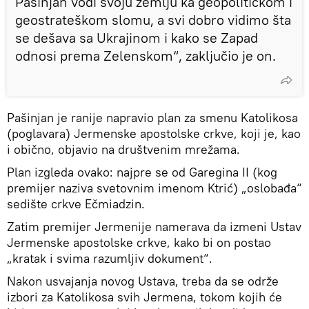
Pašinjan vodi svoju zemlju ka geopolitičkom i
geostrateškom slomu, a svi dobro vidimo šta
se dešava sa Ukrajinom i kako se Zapad
odnosi prema Zelenskom“, zaključio je on.
Pašinjan je ranije napravio plan za smenu Katolikosa
(poglavara) Jermenske apostolske crkve, koji je, kao
i obično, objavio na društvenim mrežama.
Plan izgleda ovako: najpre se od Garegina II (kog
premijer naziva svetovnim imenom Ktrić) „oslobađa“
sedište crkve Ečmiadzin.
Zatim premijer Jermenije namerava da izmeni Ustav
Jermenske apostolske crkve, kako bi on postao
„kratak i svima razumljiv dokument“.
Nakon usvajanja novog Ustava, treba da se održe
izbori za Katolikosa svih Jermena, tokom kojih će