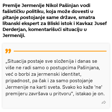
Premije Jermenije Nikol Pašinjan vodi
fašističku politiku, koja može dovesti u
pitanje postojanje same države, smatra
libanski ekspert za Bliski istok i Kavkaz Jusef
Derderjan, komentarišući situaciju u
Jermeniji.
„Situacija postaje sve složenija i danas se
više ne radi samo o postupcima Pašinjana,
već o borbi za jermenski identitet,
pripadnost, pa čak i za samo postojanje
Jermenije na karti sveta. Svako ko kaže 'ne'
premijeru završava u pritvoru", istakao je on.