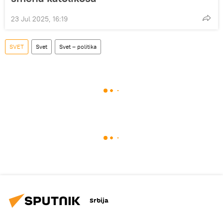
23 Jul 2025, 16:19
SVET
Svet
Svet – politika
Srbija