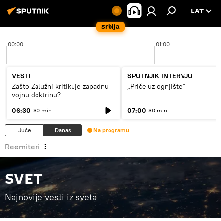
LAT
Srbija
00:00
01:00
VESTI
SPUTNJIK INTERVJU
Zašto Zalužni kritikuje zapadnu
„Priče uz ognjište“
vojnu doktrinu?
06:30
07:00
30 min
30 min
Juče
Danas
Na programu
Reemiteri
SVET
Najnovije vesti iz sveta