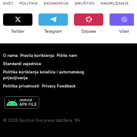
SVET
POLITIKA
EKONOMIJA
DRUŠTVO
NAORUŽANJE
Twitter
Telegram
Odysee
Viber
O nama
Pravila korišćenja
Pišite nam
Standardi zajednice
Politika korišćenja kolačića i automatskog
prijavljivanja
Politika privatnosti
Privacy Feedback
© 2026 Sputnik Sva prava zadržana. 18+