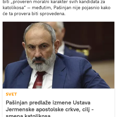
biti „proveren moralni karakter svih kandidata za
katolikosa“ — međutim, Pašinjan nije pojasnio kako
će ta provera biti sprovedena.
SVET
Pašinjan predlaže izmene Ustava
Jermenske apostolske crkve, cilj -
smena katolikosa