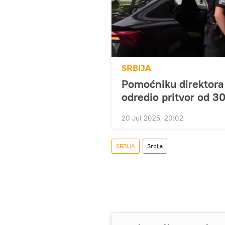
SRBIJA
Pomoćniku direktora 
odredio pritvor od 3
20 Jul 2025, 20:02
SRBIJA
Srbija