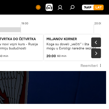
19:00
20:00
TVRTKA DO ČETVRTKA
MILJANOV KORNER
v novi vojni kurs - Rusija
Koga su doveli „večiti“ i šta
armiju budućnosti
mogu u Evroligi naredne sezone
20:00
60 min
60 min
Reemiteri