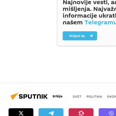
Najnovije vesti, a
mišljenja. Najvaž
informacije ukrat
našem
Telegram
Prijavi se
Srbija
SVET
POLITIKA
EKO