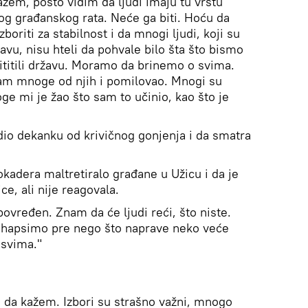
ažem, pošto vidim da ljudi imaju tu vrstu
ekog građanskog rata. Neće ga biti. Hoću da
oriti za stabilnost i da mnogi ljudi, koji su
žavu, nisu hteli da pohvale bilo šta što bismo
tititili državu. Moramo da brinemo o svima.
sam mnoge od njih i pomilovao. Mnogi su
oge mi je žao što sam to učinio, kao što je
odio dekanku od krivičnog gonjenja i da smatra
lokadera maltretiralo građane u Užicu i da je
e, ali nije reagovala.
ovređen. Znam da će ljudi reći, što niste.
uhapsimo pre nego što naprave neko veće
 svima."
o da kažem. Izbori su strašno važni, mnogo