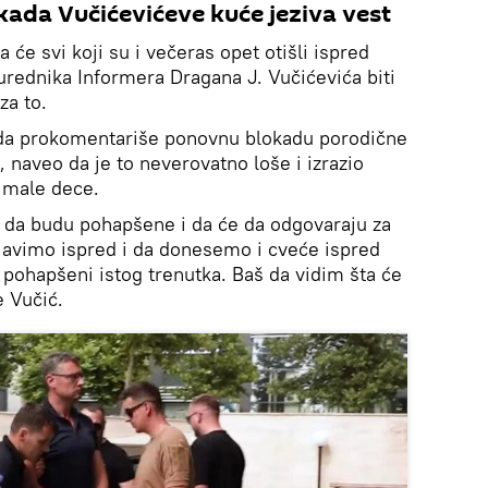
kada Vučićevićeve kuće jeziva vest
a će svi koji su i večeras opet otišli ispred
rednika Informera Dragana J. Vučićevića biti
za to.
n da prokomentariše ponovnu blokadu porodične
, naveo da je to neverovatno loše i izrazio
je male dece.
 da budu pohapšene i da će da odgovaraju za
pojavimo ispred i da donesemo i cveće ispred
i pohapšeni istog trenutka. Baš da vidim šta će
 Vučić.