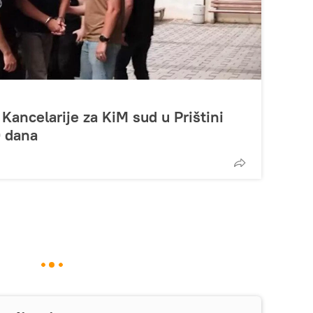
Kancelarije za KiM sud u Prištini
0 dana