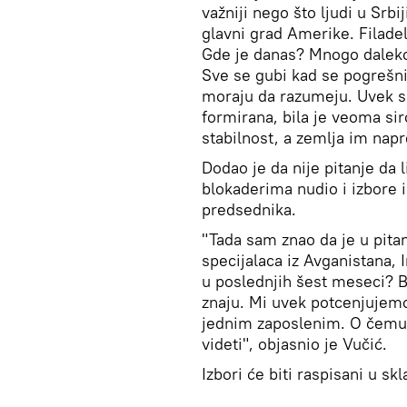
važniji nego što ljudi u Srbij
glavni grad Amerike. Filadelfi
Gde je danas? Mnogo daleko 
Sve se gubi kad se pogrešni 
moraju da razumeju. Uvek s
formirana, bila je veoma sir
stabilnost, a zemlja im napr
Dodao je da nije pitanje da l
blokaderima nudio i izbore
predsednika.
"Tada sam znao da je u pitan
specijalaca iz Avganistana, I
u poslednjih šest meseci? Bil
znaju. Mi uvek potcenjujemo 
jednim zaposlenim. O čemu s
videti", objasnio je Vučić.
Izbori će biti raspisani u s