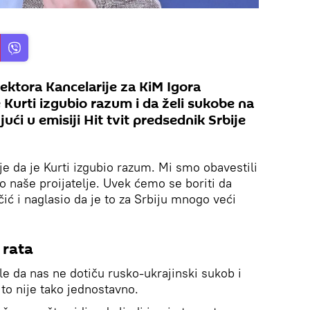
ektora Kancelarije za KiM Igora
 Kurti izgubio razum i da želi sukobe na
ući u emisiji Hit tvit predsednik Srbije
je da je Kurti izgubio razum. Mi smo obavestili
 naše proijatelje. Uvek ćemo se boriti da
ć i naglasio da je to za Srbiju mnogo veći
 rata
sle da nas ne dotiču rusko-ukrajinski sukob i
 to nije tako jednostavno.