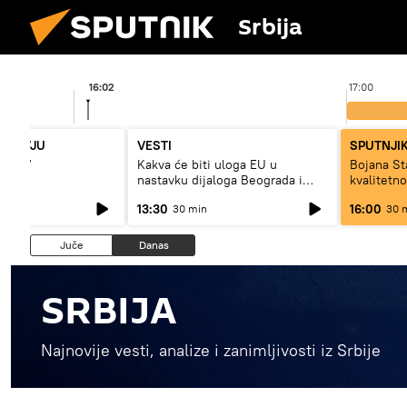
Srbija
16:02
17:00
NTERVJU
VESTI
SPUTNJIK
jište“
Kakva će biti uloga EU u
Bojana S
nastavku dijaloga Beograda i
kvalitetn
Prištine?
dugo da ž
13:30
16:00
30 min
30 
Juče
Danas
SRBIJA
Najnovije vesti, analize i zanimljivosti iz Srbije