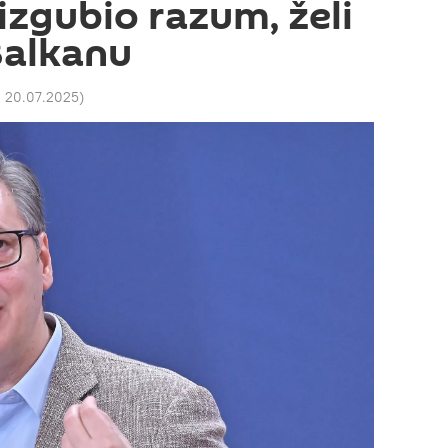
i izgubio razum, želi
Balkanu
2 20.07.2025
)