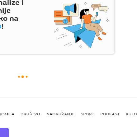
nalize i
nije
ko na
u
!
NOMIJA
DRUŠTVO
NAORUŽANJE
SPORT
PODKAST
KULT