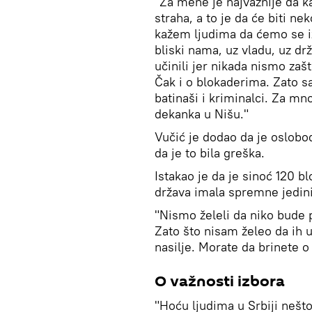
"Za mene je najvažnije da k
straha, a to je da će biti n
kažem ljudima da ćemo se izb
bliski nama, uz vladu, uz dr
učinili jer nikada nismo zaš
Čak i o blokaderima. Zato 
batinaši i kriminalci. Za mn
dekanka u Nišu."
Vučić je dodao da je oslob
da je to bila greška.
Istakao je da je sinoć 120 b
država imala spremne jedinic
"Nismo želeli da niko bude p
Zato što nisam želeo da ih 
nasilje. Morate da brinete o
O važnosti izbora
"Hoću ljudima u Srbiji nešt