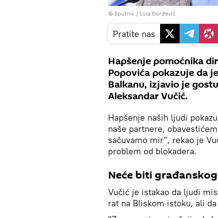
© Sputnik / Lola Đorđević
Pratite nas
Hapšenje pomoćnika dir
Popovića pokazuje da je
Balkanu, izjavio je gostuj
Aleksandar Vučić.
Hapšenje naših ljudi pokazu
naše partnere, obavestićemo
sačuvamo mir", rekao je Vuči
problem od blokadera.
Neće biti građanskog
Vučić je istakao da ljudi mi
rat na Bliskom istoku, ali da