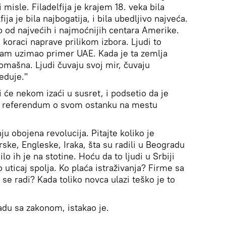
i misle. Filadelfija je krajem 18. veka bila
ja je bila najbogatija, i bila ubedljivo najveća.
od najvećih i najmoćnijih centara Amerike.
koraci naprave prilikom izbora. Ljudi to
am uzimao primer UAE. Kada je ta zemlja
omašna. Ljudi čuvaju svoj mir, čuvaju
eduje."
i će nekom izaći u susret, i podsetio da je
 i referendum o svom ostanku na mestu
ju obojena revolucija. Pitajte koliko je
rske, Engleske, Iraka, šta su radili u Beogradu
o ih je na stotine. Hoću da to ljudi u Srbiji
uticaj spolja. Ko plaća istraživanja? Firme sa
e radi? Kada toliko novca ulazi teško je to
kladu sa zakonom, istakao je.