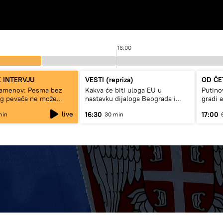
18:00
 INTERVJU
VESTI (repriza)
OD ČE
tamenov: Pesma bez
Kakva će biti uloga EU u
Putino
og pevača ne može
nastavku dijaloga Beograda i
gradi 
ivi
Prištine?
live
16:30
17:00
min
30 min