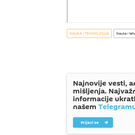
NAUKA I TEHNOLOGIJA
Nauka i teh
Najnovije vesti, a
mišljenja. Najvaž
informacije ukrat
našem
Telegram
Prijavi se