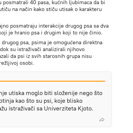
su posmatrali 40 pasa, kućnih ljubimaca da bi
j utiču na način kako stiču utisak o karakteru
ajno posmatraju interakcije drugog psa sa dva
ji je hranio psa i drugim koji to nije činio.
 drugog psa, psima je omogućena direktna
dok su istraživači analizirali njihovo
zali da psi iz svih starosnih grupa nisu
ežljivoj osobi.
nje utiska moglo biti složenije nego što
otinja kao što su psi, koje blisko
žu istraživači sa Univerziteta Kjoto.