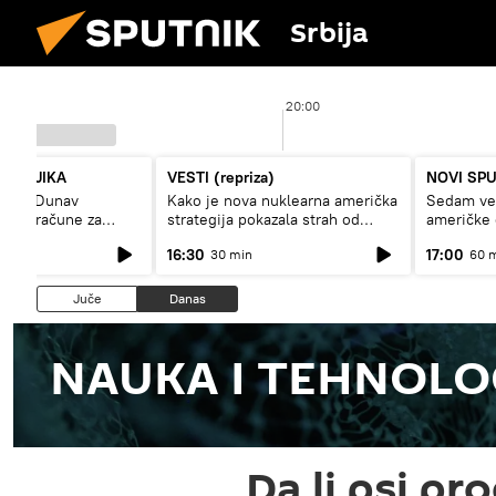
Srbija
20:00
PUTNJIKA
VESTI (repriza)
NOVI SP
niski Dunav
Kako je nova nuklearna američka
Sedam vel
isoke račune za
strategija pokazala strah od
američke
trikcije
Rusije?
16:30
17:00
30 min
60 
Juče
Danas
NAUKA I TEHNOLO
Da li psi pr