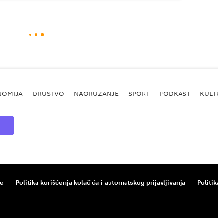
NOMIJA
DRUŠTVO
NAORUŽANJE
SPORT
PODKAST
KULT
ce
Politika korišćenja kolačića i automatskog prijavljivanja
Politik