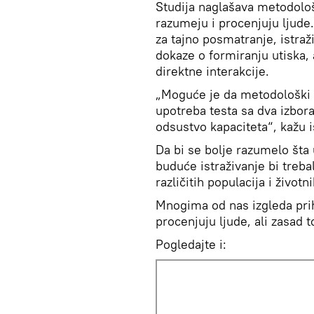
Studija naglašava metodološ
razumeju i procenjuju ljude.
za tajno posmatranje, istraž
dokaze o formiranju utiska, 
direktne interakcije.
„Moguće je da metodološki 
upotreba testa sa dva izbor
odsustvo kapaciteta“, kažu i
Da bi se bolje razumelo šta 
buduće istraživanje bi treb
različitih populacija i životn
Mnogima od nas izgleda prih
procenjuju ljude, ali zasad
Pogledajte i: