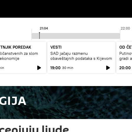
21:04
22:00
UTNJIK POREDAK
VESTI
OD ČE
ičanstvenih za slom
SAD jačaju razmenu
Putino
 ekonomije
obaveštajnih podataka s Kijevom
gradi 
19:00
20:00
min
30 min
GIJA
ocenjuju ljude