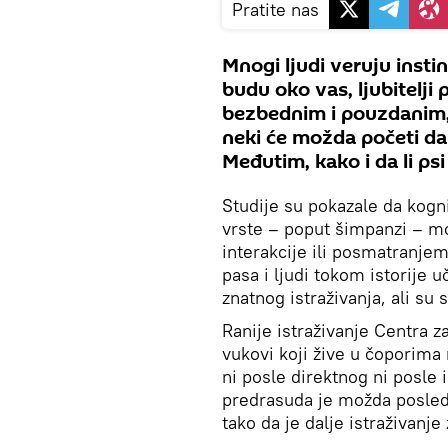
Pratite nas
Mnogi ljudi veruju insti
budu oko vas, ljubitelji
bezbednim i pouzdanim, a 
neki će možda početi da
Međutim, kako i da li psi
Studije su pokazale da kogn
vrste – poput šimpanzi – mo
interakcije ili posmatranjem
pasa i ljudi tokom istorije 
znatnog istraživanja, ali su 
Ranije istraživanje Centra za
vukovi koji žive u čoporima
ni posle direktnog ni posle 
predrasuda je možda posledi
tako da je dalje istraživanje