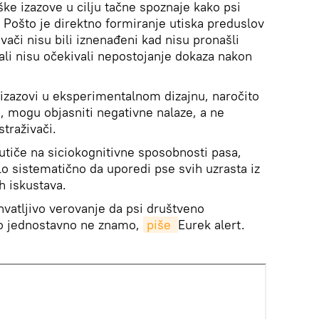
ke izazove u cilju tačne spoznaje kako psi
 Pošto je direktno formiranje utiska preduslov
ivači nisu bili iznenađeni kad nisu pronašli
ali nisu očekivali nepostojanje dokaza nakon
izazovi u eksperimentalnom dizajnu, naročito
a, mogu objasniti negativne nalaze, a ne
straživači.
utiče na siciokognitivne sposobnosti pasa,
alo sistematično da uporedi pse svih uzrasta iz
ih iskustava.
vatljivo verovanje da psi društveno
 to jednostavno ne znamo,
piše 
Eurek alert.