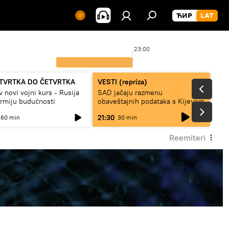
23:00
TVRTKA DO ČETVRTKA
VESTI (repriza)
v novi vojni kurs - Rusija
SAD jačaju razmenu
armiju budućnosti
obaveštajnih podataka s Kijevom
live
21:30
60 min
30 min
Reemiteri