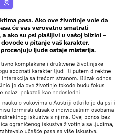
nktima pasa. Ako ove životinje vole da
 pasa će vas verovatno smatrati
ako su psi plašljivi u vašoj blizini –
 dovode u pitanje vaš karakter.
 procenjuju ljude ostaje misterija.
itivno kompleksne i društvene životinjske
gu spoznati karakter ljudi ili putem direktne
 interakcija sa trećom stranom. Blizak odnos
učinio je da ove životinje takođe budu fokus
se nalazi pokazali kao nedosledni.
 nauku o vukovima u Austriji otkrilo je da psi i
 nisu formirali utisak o individualnim osobama
indirektnog iskustva s njima. Ovaj odnos bez
ca ograničenog iskustva životinja sa ljudima,
 zahtevalo učešće pasa sa više iskustva.