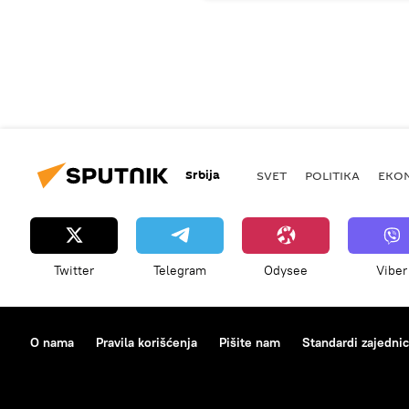
Srbija
SVET
POLITIKA
EKO
Twitter
Telegram
Odysee
Viber
O nama
Pravila korišćenja
Pišite nam
Standardi zajedni