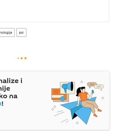
nologija
psi
nalize i
nije
ko na
u
!