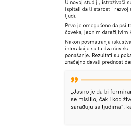
U novoj studiji, istraživači 
ispitali da li starost i razvo
ljudi.
Prvo je omogućeno da psi t
čoveka, jednim darežljivim ko
Nakon posmatranja iskustva
interakcija sa ta dva čoveka 
ponašanje. Rezultati su poka
značajno davali prednost dar
„Jasno je da bi formira
se mislilo, čak i kod živ
sarađuju sa ljudima“, ka