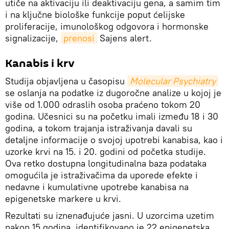
utiče na aktivaciju ili deaktivaciju gena, a samim tim
i na ključne biološke funkcije poput ćelijske
proliferacije, imunološkog odgovora i hormonske
signalizacije,
prenosi
Sajens alert.
Kanabis i krv
Studija objavljena u časopisu
Molecular Psychiatry
se oslanja na podatke iz dugoročne analize u kojoj je
više od 1.000 odraslih osoba praćeno tokom 20
godina. Učesnici su na početku imali između 18 i 30
godina, a tokom trajanja istraživanja davali su
detaljne informacije o svojoj upotrebi kanabisa, kao i
uzorke krvi na 15. i 20. godini od početka studije.
Ova retko dostupna longitudinalna baza podataka
omogućila je istraživačima da uporede efekte i
nedavne i kumulativne upotrebe kanabisa na
epigenetske markere u krvi.
Rezultati su iznenađujuće jasni. U uzorcima uzetim
nakon 15 godina, identifikovano je 22 epigenetska