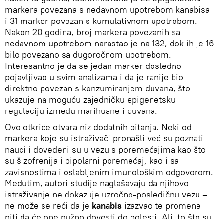
markera povezana s nedavnom upotrebom kanabisa
i 31 marker povezan s kumulativnom upotrebom.
Nakon 20 godina, broj markera povezanih sa
nedavnom upotrebom narastao je na 132, dok ih je 16
bilo povezano sa dugoročnom upotrebom.
Interesantno je da se jedan marker dosledno
pojavljivao u svim analizama i da je ranije bio
direktno povezan s konzumiranjem duvana, što
ukazuje na moguću zajedničku epigenetsku
regulaciju između marihuane i duvana.
Ovo otkriće otvara niz dodatnih pitanja. Neki od
markera koje su istraživači pronašli već su poznati
nauci i dovedeni su u vezu s poremećajima kao što
su šizofrenija i bipolarni poremećaj, kao i sa
zavisnostima i oslabljenim imunološkim odgovorom.
Međutim, autori studije naglašavaju da njihovo
istraživanje ne dokazuje uzročno-posledičnu vezu –
ne može se reći da je
kanabis
izazvao te promene
niti da će one nužno dovesti do bolesti. Ali, to što su