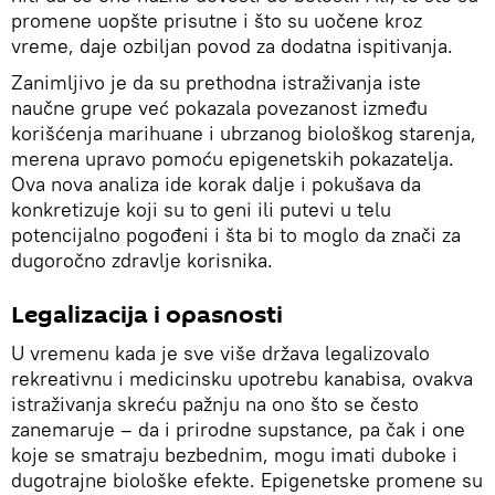
promene uopšte prisutne i što su uočene kroz
vreme, daje ozbiljan povod za dodatna ispitivanja.
Zanimljivo je da su prethodna istraživanja iste
naučne grupe već pokazala povezanost između
korišćenja marihuane i ubrzanog biološkog starenja,
merena upravo pomoću epigenetskih pokazatelja.
Ova nova analiza ide korak dalje i pokušava da
konkretizuje koji su to geni ili putevi u telu
potencijalno pogođeni i šta bi to moglo da znači za
dugoročno zdravlje korisnika.
Legalizacija i opasnosti
U vremenu kada je sve više država legalizovalo
rekreativnu i medicinsku upotrebu kanabisa, ovakva
istraživanja skreću pažnju na ono što se često
zanemaruje – da i prirodne supstance, pa čak i one
koje se smatraju bezbednim, mogu imati duboke i
dugotrajne biološke efekte. Epigenetske promene su