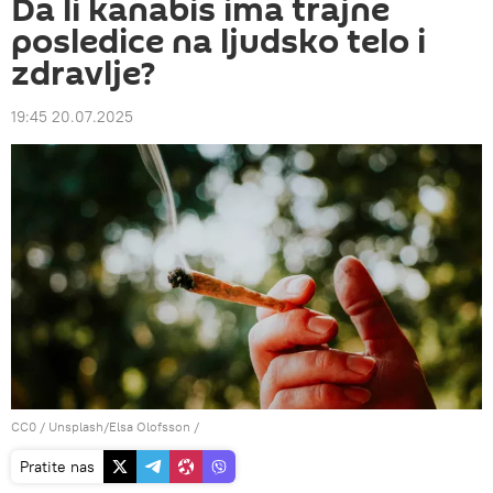
Da li kanabis ima trajne
posledice na ljudsko telo i
zdravlje?
19:45 20.07.2025
CC0
/
Unsplash/Elsa Olofsson
/
Pratite nas