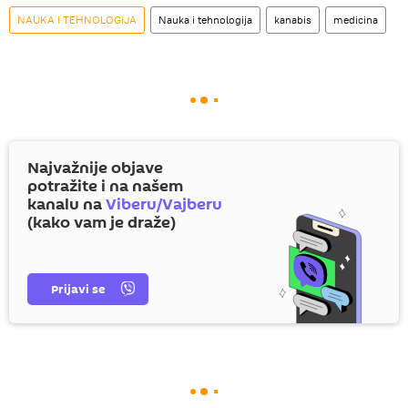
NAUKA I TEHNOLOGIJA
Nauka i tehnologija
kanabis
medicina
Najvažnije objave
potražite i na našem
kanalu na
Viberu/Vajberu
(kako vam je draže)
Prijavi se