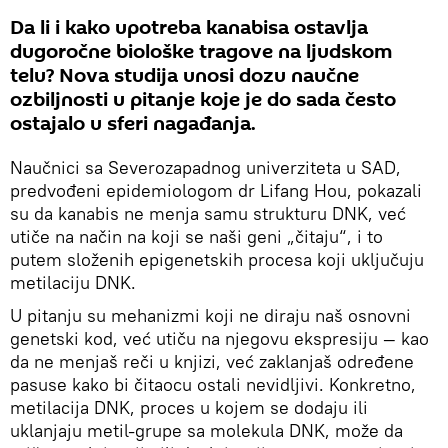
Da li i kako upotreba kanabisa ostavlja
dugoročne biološke tragove na ljudskom
telu? Nova studija unosi dozu naučne
ozbiljnosti u pitanje koje je do sada često
ostajalo u sferi nagađanja.
Naučnici sa Severozapadnog univerziteta u SAD,
predvođeni epidemiologom dr Lifang Hou, pokazali
su da kanabis ne menja samu strukturu DNK, već
utiče na način na koji se naši geni „čitaju“, i to
putem složenih epigenetskih procesa koji uključuju
metilaciju DNK.
U pitanju su mehanizmi koji ne diraju naš osnovni
genetski kod, već utiču na njegovu ekspresiju — kao
da ne menjaš reči u knjizi, već zaklanjaš određene
pasuse kako bi čitaocu ostali nevidljivi. Konkretno,
metilacija DNK, proces u kojem se dodaju ili
uklanjaju metil-grupe sa molekula DNK, može da