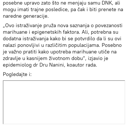
posebne upravo zato što ne menjaju samu DNK, ali
mogu imati trajne posledice, pa čak i biti prenete na
naredne generacije.
„Ovo istraživanje pruža nova saznanja o povezanosti
marihuane i epigenetskih faktora. Ali, potrebna su
dodatna istraživanja kako bi se potvrdilo da li su ovi
nalazi ponovljivi u različitim populacijama. Posebno
je važno pratiti kako upotreba marihuane utiče na
zdravlje u kasnijem životnom dobu“, izjavio je
epidemiolog dr Dru Nanini, koautor rada.
Pogledajte i: