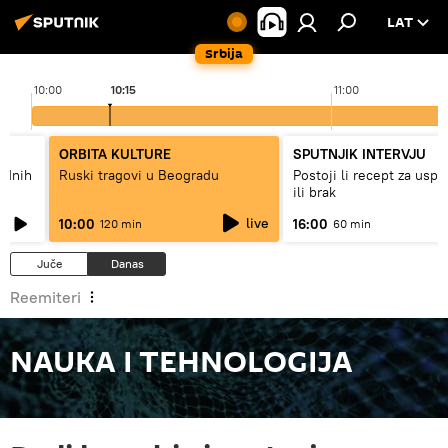
LAT
Srbija
10:00
10:15
11:00
ORBITA KULTURE
SPUTNJIK INTERVJU
hodnih
Ruski tragovi u Beogradu
Postoji li recept za usp
ili brak
live
10:00
16:00
120 min
60 min
Juče
Danas
Reemiteri
NAUKA I TEHNOLOGIJA