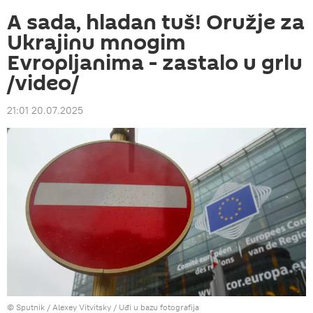
A sada, hladan tuš! Oružje za
Ukrajinu mnogim
Evropljanima - zastalo u grlu
/video/
21:01 20.07.2025
© Sputnik / Alexey Vitvitsky
/
Uđi u bazu fotografija