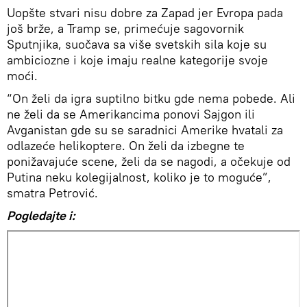
Uopšte stvari nisu dobre za Zapad jer Evropa pada
još brže, a Tramp se, primećuje sagovornik
Sputnjika, suočava sa više svetskih sila koje su
ambiciozne i koje imaju realne kategorije svoje
moći.
“On želi da igra suptilno bitku gde nema pobede. Ali
ne želi da se Amerikancima ponovi Sajgon ili
Avganistan gde su se saradnici Amerike hvatali za
odlazeće helikoptere. On želi da izbegne te
ponižavajuće scene, želi da se nagodi, a očekuje od
Putina neku kolegijalnost, koliko je to moguće”,
smatra Petrović.
Pogledajte i: