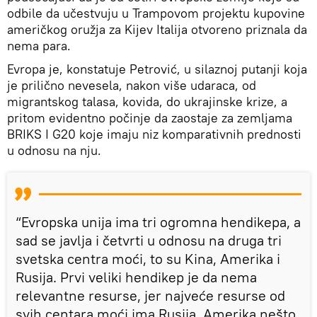
odbile da učestvuju u Trampovom projektu kupovine
američkog oružja za Kijev Italija otvoreno priznala da
nema para.
Evropa je, konstatuje Petrović, u silaznoj putanji koja
je prilično nevesela, nakon više udaraca, od
migrantskog talasa, kovida, do ukrajinske krize, a
pritom evidentno počinje da zaostaje za zemljama
BRIKS I G20 koje imaju niz komparativnih prednosti
u odnosu na nju.
“Evropska unija ima tri ogromna hendikepa, a
sad se javlja i četvrti u odnosu na druga tri
svetska centra moći, to su Kina, Amerika i
Rusija. Prvi veliki hendikep je da nema
relevantne resurse, jer najveće resurse od
svih centara moći ima Rusija, Amerika nešto