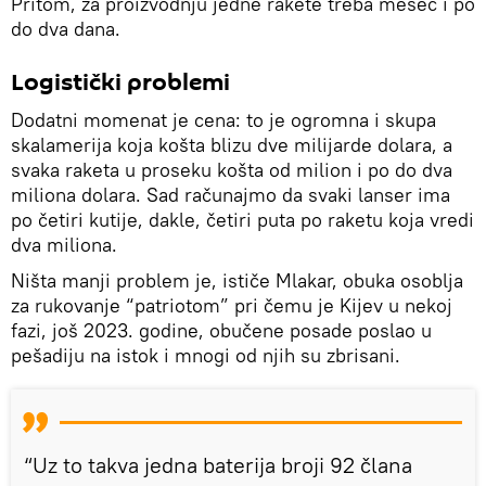
Pritom, za proizvodnju jedne rakete treba mesec i po
do dva dana.
Logistički problemi
Dodatni momenat je cena: to je ogromna i skupa
skalamerija koja košta blizu dve milijarde dolara, a
svaka raketa u proseku košta od milion i po do dva
miliona dolara. Sad računajmo da svaki lanser ima
po četiri kutije, dakle, četiri puta po raketu koja vredi
dva miliona.
Ništa manji problem je, ističe Mlakar, obuka osoblja
za rukovanje “patriotom” pri čemu je Kijev u nekoj
fazi, još 2023. godine, obučene posade poslao u
pešadiju na istok i mnogi od njih su zbrisani.
“Uz to takva jedna baterija broji 92 člana