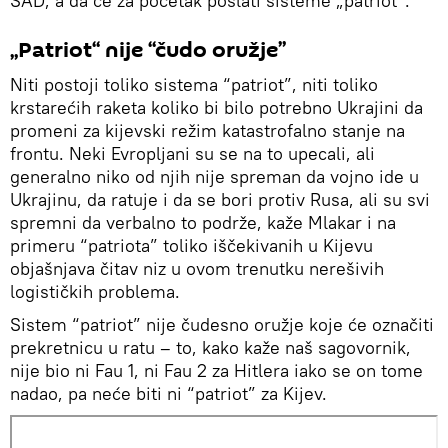
SAD, a da će za početak poslati sisteme „patriot“.
„Patriot“ nije “čudo oružje”
Niti postoji toliko sistema “patriot”, niti toliko
krstarećih raketa koliko bi bilo potrebno Ukrajini da
promeni za kijevski režim katastrofalno stanje na
frontu. Neki Evropljani su se na to upecali, ali
generalno niko od njih nije spreman da vojno ide u
Ukrajinu, da ratuje i da se bori protiv Rusa, ali su svi
spremni da verbalno to podrže, kaže Mlakar i na
primeru “patriota” toliko iščekivanih u Kijevu
objašnjava čitav niz u ovom trenutku nerešivih
logističkih problema.
Sistem “patriot” nije čudesno oružje koje će označiti
prekretnicu u ratu – to, kako kaže naš sagovornik,
nije bio ni Fau 1, ni Fau 2 za Hitlera iako se on tome
nadao, pa neće biti ni “patriot” za Kijev.