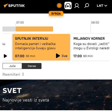
LAT
Srbija
07:00
08:00
SPUTNJIK INTERVJU
MILJANOV KORNER
alnu
Domaća pamet i veštačka
Koga su doveli „večiti“ i
inteligencija čuvaju glavu
mogu u Evroligi naredn
live
07:00
17:00
30 min
60 min
Juče
Danas
Reemiteri
SVET
Najnovije vesti iz sveta