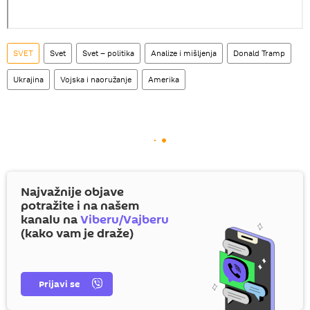
SVET
Svet
Svet – politika
Analize i mišljenja
Donald Tramp
Ukrajina
Vojska i naoružanje
Amerika
Najvažnije objave
potražite i na našem
kanalu na
Viberu/Vajberu
(kako vam je draže)
Prijavi se