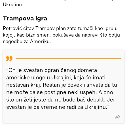
Ukrajinu.
Trampova igra
Petrović čitav Trampov plan zato tumači kao igru u
kojoj, kao biznismen, pokušava da napravi što bolju
nagodbu za Ameriku.
“On je svestan ograničenog dometa
američke uloge u Ukrajini, koja će imati
neslavan kraj. Realan je čovek i shvata da tu
ne može da se postigne neki uspeh. A ono
što on želi jeste da ne bude baš debakl. Jer
svestan je da vreme ne radi za Ukrajinu.”