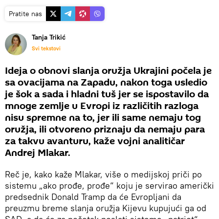
Pratite nas
Tanja Trikić
Svi tekstovi
Ideja o obnovi slanja oružja Ukrajini počela je
sa ovacijama na Zapadu, nakon toga usledio
je šok a sada i hladni tuš jer se ispostavilo da
mnoge zemlje u Evropi iz različitih razloga
nisu spremne na to, jer ili same nemaju tog
oružja, ili otvoreno priznaju da nemaju para
za takvu avanturu, kaže vojni analitičar
Andrej Mlakar.
Reč je, kako kaže Mlakar, više o medijskoj priči po
sistemu „ako prođe, prođe“ koju je servirao američki
predsednik Donald Tramp da će Evropljani da
preuzmu breme slanja oružja Kijevu kupujući ga od