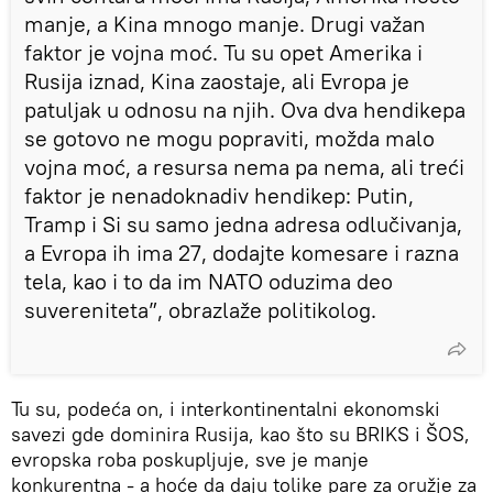
manje, a Kina mnogo manje. Drugi važan
faktor je vojna moć. Tu su opet Amerika i
Rusija iznad, Kina zaostaje, ali Evropa je
patuljak u odnosu na njih. Ova dva hendikepa
se gotovo ne mogu popraviti, možda malo
vojna moć, a resursa nema pa nema, ali treći
faktor je nenadoknadiv hendikep: Putin,
Tramp i Si su samo jedna adresa odlučivanja,
a Evropa ih ima 27, dodajte komesare i razna
tela, kao i to da im NATO oduzima deo
suvereniteta”, obrazlaže politikolog.
Tu su, podeća on, i interkontinentalni ekonomski
savezi gde dominira Rusija, kao što su BRIKS i ŠOS,
evropska roba poskupljuje, sve je manje
konkurentna - a hoće da daju tolike pare za oružje za