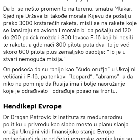
Da bi se nešto promenilo na terenu, smatra Mlakar,
Sjedinje Države bi takođe morale Kijevu da pošalju
preko 3000 krstarećih raketa, misli se na rakete koje
se lansiraju sa aviona i morale bi da pošalju od 120
do 200 pa čak možda i 300 lovaca F-16 koji bi nosili
te rakete, a gde naći 300 pilota puta dva, to je već
skoro 600 pilota plus zemaljsko osoblje: “To je u
stvari nemoguća misija.”
On podseća da su ranije kao “čudo oružje” u Ukrajini
veličani i F-16, pa tenkovi “leopard”, “abrams”, a da
niko ne pominje da Rusija ima i bolje naoružanje
koje je odrađivalo i odrađuje posao na frontu.
Hendikepi Evrope
Dr Dragan Petrović iz Instituta za međunarodnu
politiku u privredu kao slabo mesto u planu slanja
oružja Ukrajini vidi finansijsko stanje Evrope,
podsećajući da je od četiri evropske zemlje koje su