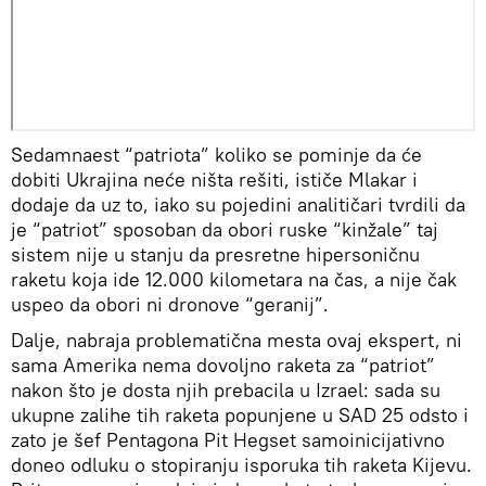
Sedamnaest “patriota” koliko se pominje da će
dobiti Ukrajina neće ništa rešiti, ističe Mlakar i
dodaje da uz to, iako su pojedini analitičari tvrdili da
je “patriot” sposoban da obori ruske “kinžale” taj
sistem nije u stanju da presretne hipersoničnu
raketu koja ide 12.000 kilometara na čas, a nije čak
uspeo da obori ni dronove “geranij”.
Dalje, nabraja problematična mesta ovaj ekspert, ni
sama Amerika nema dovoljno raketa za “patriot”
nakon što je dosta njih prebacila u Izrael: sada su
ukupne zalihe tih raketa popunjene u SAD 25 odsto i
zato je šef Pentagona Pit Hegset samoinicijativno
doneo odluku o stopiranju isporuka tih raketa Kijevu.