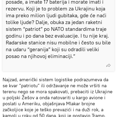
posade, a imate 17 baterija i morate imati i
rezervu. Koji je to problem za Ukrajinu koja
ima preko milion ljudi gubitaka, gde će naći
tolike ljude? Dalje, obuka za jedan raketni
sistem “patriot” po NATO standardima traje
godinu i po dana bez evaluacije. I tu nije kraj.
Radarske stanice nisu mobilne i često su bile
na udaru “geranija” koji su odradili veliki
posao na njihovoj eliminaciji.”
Najzad, američki sistem logistike podrazumeva da
se kvar “patriotu” ili održavanje ne može vršiti na
terenu nego se mora spakovati, prebaciti iz Ukrajine
u poljski Žešov a onda natovariti u kargo avione i
poslati u Ameriku, objašnjava Mlakar brojne
začkoljice koje je teško prevazići i na duži rok, a
kamoli u roku od 50 dana, koji je postavio Tramp.