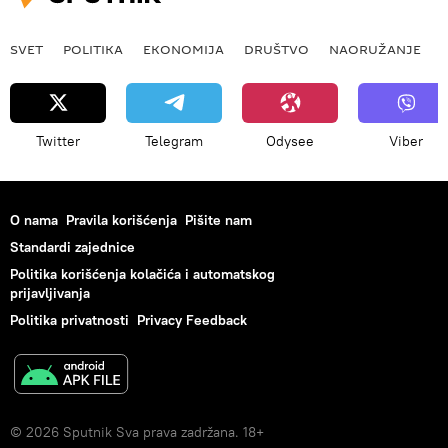
SVET
POLITIKA
EKONOMIJA
DRUŠTVO
NAORUŽANJE
Twitter
Telegram
Odysee
Viber
O nama
Pravila korišćenja
Pišite nam
Standardi zajednice
Politika korišćenja kolačića i automatskog
prijavljivanja
Politika privatnosti
Privacy Feedback
© 2026 Sputnik Sva prava zadržana. 18+