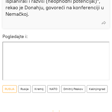
isplanirali i razvili (neophodni potencijal)“,
rekao je Donahju, govoreći na konferenciji u
Nemačkoj.
Pogledajte i:
RUSIJA
Rusija
Kremlj
NATO
Dmitrij Peskov
Kalinjingrad