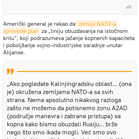
Američki general je rekao da
 zemlje NATO-a 
sprovode plan
za „liniju obuzdavanja na istočnom
krilu“, koji podrazumeva jačanje kopnenih kapaciteta
i poboljšanje vojno-industrijske saradnje unutar
Alijanse.
„Ako pogledate Kalinjingradsku oblast... (ona
je) okružena zemljama NATO-a sa svih
strana. Nema apsolutno nikakvog razloga
zašto ne možemo da potisnemo zonu A2AD
(područje manevra i zabrane pristupa) sa
kopna kako bismo obuzdali Rusiju... brže
nego što smo ikada mogli. Već smo ovo