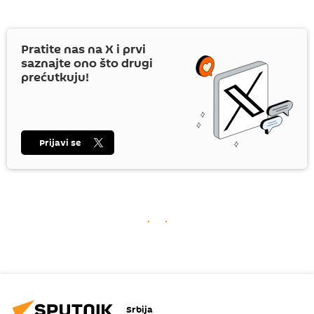
Pratite nas na
X
i prvi
saznajte ono što drugi
prećutkuju!
Prijavi se
Srbija