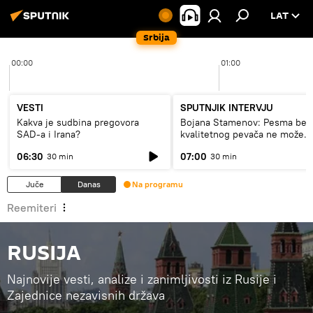
LAT
Srbija
00:00
01:00
VESTI
SPUTNJIK INTERVJU
Kakva je sudbina pregovora
Bojana Stamenov: Pesma bez
SAD-a i Irana?
kvalitetnog pevača ne može
dugo da živi
06:30
07:00
30 min
30 min
Juče
Danas
Na programu
Reemiteri
RUSIJA
Najnovije vesti, analize i zanimljivosti iz Rusije i
Zajednice nezavisnih država