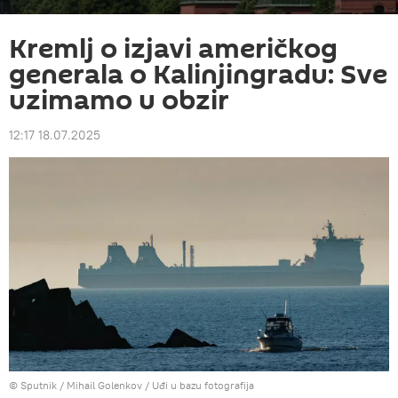
Kremlj o izjavi američkog
generala o Kalinjingradu: Sve
uzimamo u obzir
12:17 18.07.2025
© Sputnik / Mihail Golenkov
/
Uđi u bazu fotografija