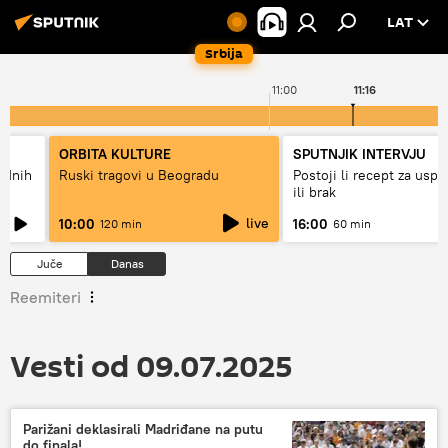
LAT
Srbija
11:00
11:16
ORBITA KULTURE
SPUTNJIK INTERVJU
hodnih
Ruski tragovi u Beogradu
Postoji li recept za usp
ili brak
live
10:00
16:00
120 min
60 min
Juče
Danas
Reemiteri
Vesti od 09.07.2025
Parižani deklasirali Madriđane na putu
do finala!