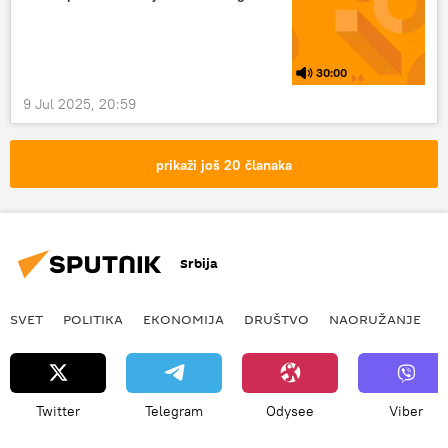
Nezavisna država Hrvatska
Hrvatski sabor
Za dom spremni
Nacisti
koncert
30:00
Analize i mišljenja
9 Jul 2025, 20:59
prikaži još 20 članaka
Srbija
SVET
POLITIKA
EKONOMIJA
DRUŠTVO
NAORUŽANJE
Twitter
Telegram
Odysee
Viber