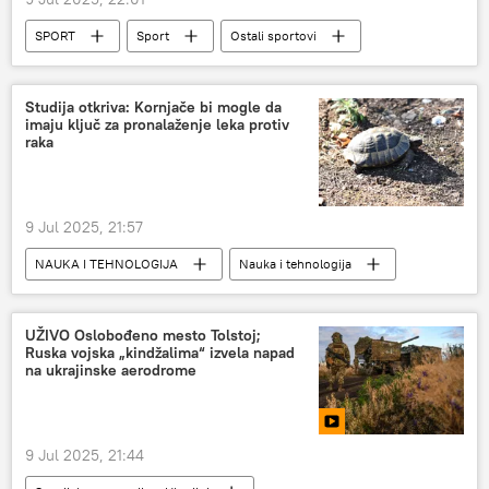
SPORT
Sport
Ostali sportovi
Odbojka
Studija otkriva: Kornjače bi mogle da
imaju ključ za pronalaženje leka protiv
raka
9 Jul 2025, 21:57
NAUKA I TEHNOLOGIJA
Nauka i tehnologija
Izumi i otkrića
medicina
rak
kornjače
Društvo
UŽIVO Oslobođeno mesto Tolstoj;
Ruska vojska „kindžalima“ izvela napad
na ukrajinske aerodrome
9 Jul 2025, 21:44