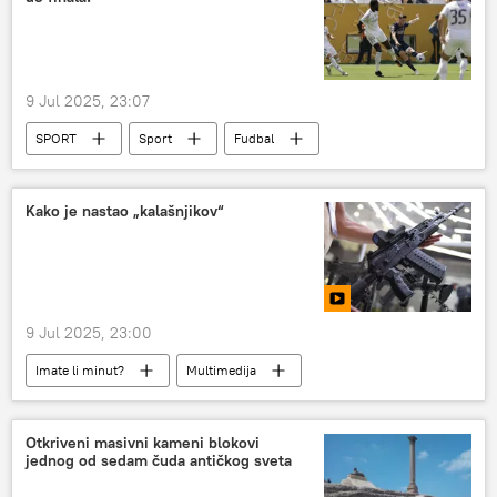
9 Jul 2025, 23:07
SPORT
Sport
Fudbal
FIFA svetsko klupsko prvenstvo
Pari Sen Žermen (PSŽ)
Real Madrid
Kako je nastao „kalašnjikov“
9 Jul 2025, 23:00
Imate li minut?
Multimedija
Otkriveni masivni kameni blokovi
jednog od sedam čuda antičkog sveta