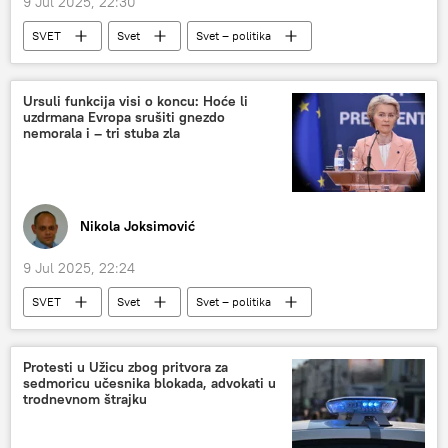
9 Jul 2025, 22:30
SVET
Svet
Svet – politika
Rusija – politika
Evropska unija (EU)
Slovačka
Ursuli funkcija visi o koncu: Hoće li
uzdrmana Evropa srušiti gnezdo
nemorala i – tri stuba zla
Nikola Joksimović
9 Jul 2025, 22:24
SVET
Svet
Svet – politika
Ursula fon der Lajen
Evropski parlament
smena vlasti
poverenje
nepoverenje
Protesti u Užicu zbog pritvora za
sedmoricu učesnika blokada, advokati u
Analize i mišljenja
trodnevnom štrajku