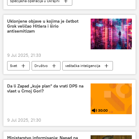
Specijalna operacija u Ukrajini
Specijalna vojna operacija u Ukrajini – vesti
Rusija
Rusija – politika
Uklonjene objave u kojima je četbot
Grok veličao Hitlera i širio
antisemitizam
9 Jul 2025, 21:33
Svet
Društvo
veštačka inteligencija
Adolf Hitler
DRUŠTVO
Da li Zapad „kuje plan“ da vrati DPS na
vlast u Crnoj Gori?
30:00
9 Jul 2025, 21:30
Ministarstvo informisanja: Napad na