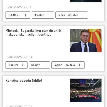
9 Jul 2025, 22:11
DRUŠTVO
Društvo
Srbija – društvo
Srbija
Mickoski: Bugarska ima plan da uništi
makedonsku naciju i identitet
9 Jul 2025, 22:04
REGION
Region
Region – politika
Severna Makedonija
Bugarska
Konačno pobeda Srbije!
9 Jul 2025, 22:01