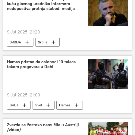
kuću glavnog urednika Informera
nedopustiva pretnja slobodi medija
9 Jul 2025, 21:20
SRBIJA
Srbija
Hamas pristao da oslobodi 10 talaca
tokom pregovora u Dohi
9 Jul 2025, 21:09
SVET
Svet
Hamas
Pojas Gaze
Izrael
taoci
Zvezda se žestoko namučila u Austriji
/video/