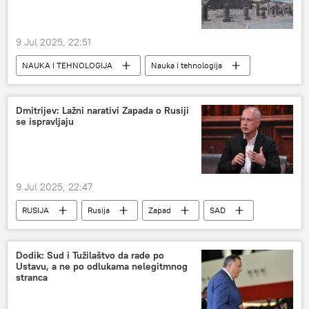
9 Jul 2025, 22:51
NAUKA I TEHNOLOGIJA
Nauka i tehnologija
Društvo
Egipat
Dmitrijev: Lažni narativi Zapada o Rusiji
se ispravljaju
9 Jul 2025, 22:47
RUSIJA
Rusija
Zapad
SAD
Kiril Dmitrijev
Donald Tramp
Dodik: Sud i Tužilaštvo da rade po
Ustavu, a ne po odlukama nelegitmnog
stranca