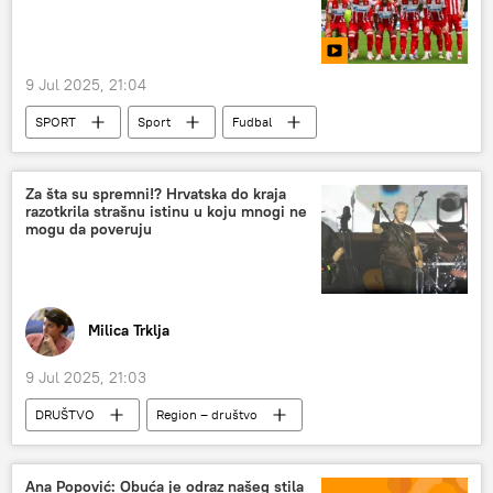
9 Jul 2025, 21:04
SPORT
Sport
Fudbal
FK Crvena zvezda
Za šta su spremni!? Hrvatska do kraja
razotkrila strašnu istinu u koju mnogi ne
mogu da poveruju
Milica Trklja
9 Jul 2025, 21:03
DRUŠTVO
Region – društvo
Hrvatska
ustaše
Savo Štrbac
Marko Perković Tompson
Ana Popović: Obuća je odraz našeg stila