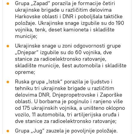
Grupa „Zapad“ porazila je formacije četiri
ukrajinske brigade u različitim delovima
Harkovske oblasti i DNR i poboljšala taktičke
položaje. Ukrajinske snage izgubile su do 190
vojnika, tenk, deset kamioneta i skladište
municije;
Ukrajinske snage u zoni odgovornosti grupe
„Dnjepar“ izgubile su do 60 vojnika, dve
stanice za radioelektronsko ratovanje,
skladište municije, šest automobila i skladište
opreme;
Ruska grupa „Istok“ porazila je ljudstvo i
tehniku tri ukrajinske brigade u različitim
delovima DNR, Dnjepropetrovske i Zaporške
oblasti. U borbama je poginulo i ranjeno više
od 175 ukrajinskih vojnika, a uništeno oklopno
vozilo, 11 automobila, tri artiljerijska oruđa i
dve stanice za radioelektronsko ratovanje;
Grupa „Jug“ zauzela je povoljnije položaje.