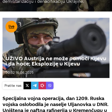
demilitarizaciju i denacifikaciju Ukrajine.
UŽIVO Austrija ne može pomoći Kijevu
i da hoće; Eksplozije u Kijevu
20:32 16.06.2025
Pratite nas
Specijalna vojna operacija, dan 1209. Ruska
vojska oslobodila je naselje Uljanovka u DNR.
Uništena je naftna rafinerija u Kremenčugu u