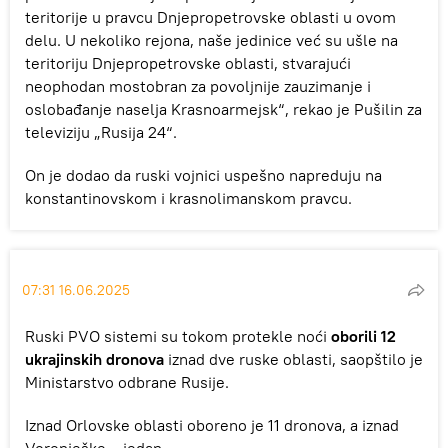
teritorije u pravcu Dnjepropetrovske oblasti u ovom
delu. U nekoliko rejona, naše jedinice već su ušle na
teritoriju Dnjepropetrovske oblasti, stvarajući
neophodan mostobran za povoljnije zauzimanje i
oslobađanje naselja Krasnoarmejsk“, rekao je Pušilin za
televiziju „Rusija 24“.
On je dodao da ruski vojnici uspešno napreduju na
konstantinovskom i krasnolimanskom pravcu.
07:31 16.06.2025
Ruski PVO sistemi su tokom protekle noći
oborili 12
ukrajinskih dronova
iznad dve ruske oblasti, saopštilo je
Ministarstvo odbrane Rusije.
Iznad Orlovske oblasti oboreno je 11 dronova, a iznad