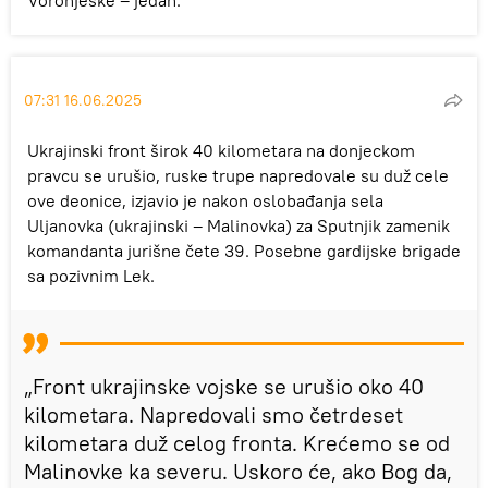
Voronješke – jedan.
07:31 16.06.2025
Ukrajinski front širok 40 kilometara na donjeckom
pravcu se urušio, ruske trupe napredovale su duž cele
ove deonice, izjavio je nakon oslobađanja sela
Uljanovka (ukrajinski – Malinovka) za Sputnjik zamenik
komandanta jurišne čete 39. Posebne gardijske brigade
sa pozivnim Lek.
„Front ukrajinske vojske se urušio oko 40
kilometara. Napredovali smo četrdeset
kilometara duž celog fronta. Krećemo se od
Malinovke ka severu. Uskoro će, ako Bog da,