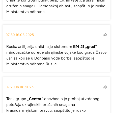
uništile kontrolni punkt bespilotnih letelica ukrajinskih
oružanih snaga u Hersonskoj oblasti, saopštilo je rusko
Ministarstvo odbrane.
07:30 16.06.2025
Ruska artiljerija uništila je sistemom
BM-21 „grad“
minobacačke odrede ukrajinske vojske kod grada Časov
Jar, za koji se u Donbasu vode borbe, saopštilo je
Ministarstvo odbrane Rusije.
07:29 16.06.2025
Tenk grupe „
Centar
“ obezbedio je proboj utvrđenog
položaja ukrajinskih oružanih snaga na
krasnoarmejskom pravcu, saopštilo je rusko