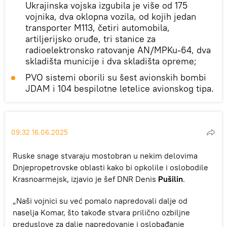
Ukrajinska vojska izgubila je više od 175
vojnika, dva oklopna vozila, od kojih jedan
transporter M113, četiri automobila,
artiljerijsko oruđe, tri stanice za
radioelektronsko ratovanje AN/MPKu-64, dva
skladišta municije i dva skladišta opreme;
PVO sistemi oborili su šest avionskih bombi
JDAM i 104 bespilotne letelice avionskog tipa.
09:32 16.06.2025
Ruske snage stvaraju mostobran u nekim delovima
Dnjepropetrovske oblasti kako bi opkolile i oslobodile
Krasnoarmejsk, izjavio je šef DNR Denis
Pušilin
.
„Naši vojnici su već pomalo napredovali dalje od
naselja Komar, što takođe stvara prilično ozbiljne
preduslove za dalje napredovanje i oslobađanje