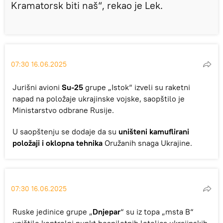
Kramatorsk biti naš“, rekao je Lek.
07:30 16.06.2025
Jurišni avioni
Su-25
grupe „Istok“ izveli su raketni
napad na položaje ukrajinske vojske, saopštilo je
Ministarstvo odbrane Rusije.
U saopštenju se dodaje da su
uništeni kamuflirani
položaji i oklopna tehnika
Oružanih snaga Ukrajine.
07:30 16.06.2025
Ruske jedinice grupe „
Dnjepar
“ su iz topa „msta B“