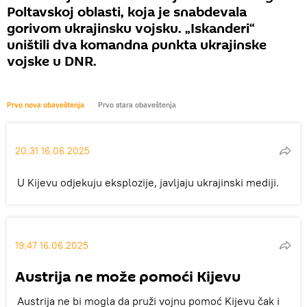
Poltavskoj oblasti, koja je snabdevala
gorivom ukrajinsku vojsku. „Iskanderi“
uništili dva komandna punkta ukrajinske
vojske u DNR.
Prvo nova obaveštenja
Prvo stara obaveštenja
20:31 16.06.2025
U Kijevu odjekuju eksplozije, javljaju ukrajinski mediji.
19:47 16.06.2025
Austrija ne može pomoći Kijevu
Austrija ne bi mogla da pruži vojnu pomoć Kijevu čak i