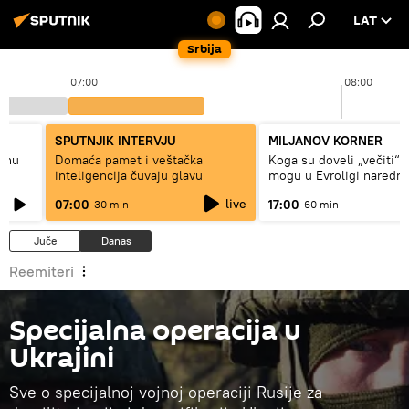
LAT
Srbija
07:00
08:00
SPUTNJIK INTERVJU
MILJANOV KORNER
alnu
Domaća pamet i veštačka
Koga su doveli „večiti“ i
inteligencija čuvaju glavu
mogu u Evroligi naredn
live
07:00
17:00
30 min
60 min
Juče
Danas
Reemiteri
Specijalna operacija u
Ukrajini
Sve o specijalnoj vojnoj operaciji Rusije za