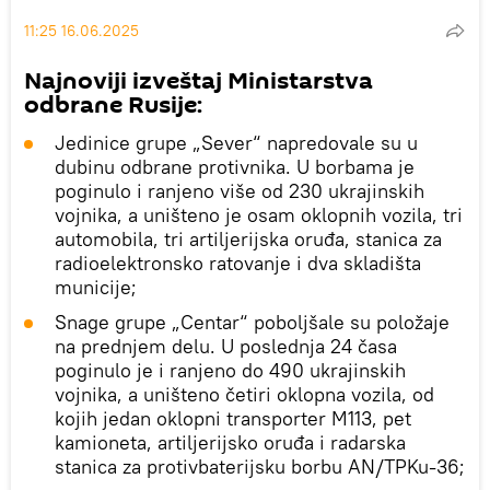
11:25 16.06.2025
Najnoviji izveštaj Ministarstva
odbrane Rusije:
Jedinice grupe „Sever“ napredovale su u
dubinu odbrane protivnika. U borbama je
poginulo i ranjeno više od 230 ukrajinskih
vojnika, a uništeno je osam oklopnih vozila, tri
automobila, tri artiljerijska oruđa, stanica za
radioelektronsko ratovanje i dva skladišta
municije;
Snage grupe „Centar“ poboljšale su položaje
na prednjem delu. U poslednja 24 časa
poginulo je i ranjeno do 490 ukrajinskih
vojnika, a uništeno četiri oklopna vozila, od
kojih jedan oklopni transporter M113, pet
kamioneta, artiljerijsko oruđa i radarska
stanica za protivbaterijsku borbu AN/TPKu-36;