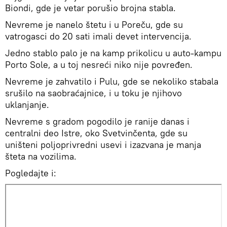
Biondi, gde je vetar porušio brojna stabla.
Nevreme je nanelo štetu i u Poreču, gde su
vatrogasci do 20 sati imali devet intervencija.
Jedno stablo palo je na kamp prikolicu u auto-kampu
Porto Sole, a u toj nesreći niko nije povređen.
Nevreme je zahvatilo i Pulu, gde se nekoliko stabala
srušilo na saobraćajnice, i u toku je njihovo
uklanjanje.
Nevreme s gradom pogodilo je ranije danas i
centralni deo Istre, oko Svetvinčenta, gde su
uništeni poljoprivredni usevi i izazvana je manja
šteta na vozilima.
Pogledajte i: