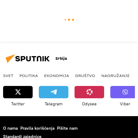
Srbija
SVET
POLITIKA
EKONOMIJA
DRUŠTVO
NAORUŽANJE
Twitter
Telegram
Odysee
Viber
O nama
Pravila korišćenja
Pišite nam
Standardi zajednice