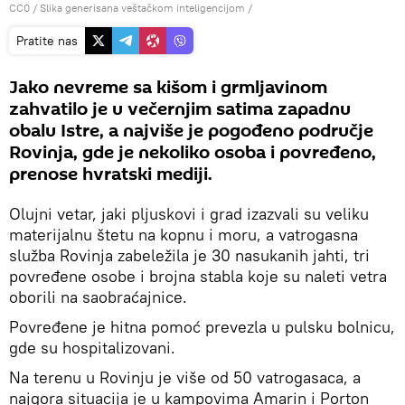
CC0
/ Slika generisana veštačkom inteligencijom /
Pratite nas
Jako nevreme sa kišom i grmljavinom
zahvatilo je u večernjim satima zapadnu
obalu Istre, a najviše je pogođeno područje
Rovinja, gde je nekoliko osoba i povređeno,
prenose hvratski mediji.
Olujni vetar, jaki pljuskovi i grad izazvali su veliku
materijalnu štetu na kopnu i moru, a vatrogasna
služba Rovinja zabeležila je 30 nasukanih jahti, tri
povređene osobe i brojna stabla koje su naleti vetra
oborili na saobraćajnice.
Povređene je hitna pomoć prevezla u pulsku bolnicu,
gde su hospitalizovani.
Na terenu u Rovinju je više od 50 vatrogasaca, a
najgora situacija je u kampovima Amarin i Porton