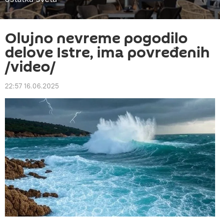
Olujno nevreme pogodilo
delove Istre, ima povređenih
/video/
22:57 16.06.2025