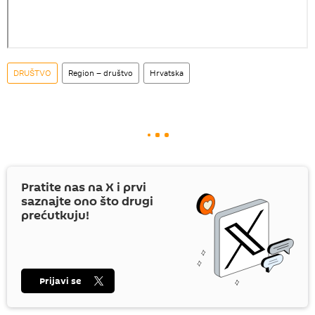
DRUŠTVO
Region – društvo
Hrvatska
Pratite nas na
X
i prvi
saznajte ono što drugi
prećutkuju!
Prijavi se