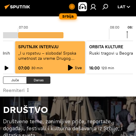
LAT
Srbija
07:00
08:00
08:11
SPUTNJIK INTERVJU
ORBITA KULTURE
hodnih
„I u ropstvu – sloboda! Srpska
Ruski tragovi u Beograd
umetnost za vreme Drugog
svetskog rata“
live
07:00
16:00
30 min
120 min
Juče
Danas
Reemiteri
DRUŠTVO
Društvene teme, zanimljive priče, reportaže,
događaji, festivali i kulturna dešavanja iz Srbije, i
ostatka sveta