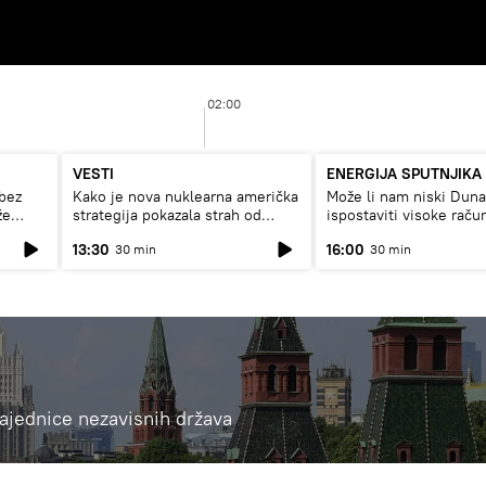
02:00
VESTI
ENERGIJA SPUTNJIKA
bez
Kako je nova nuklearna američka
Može li nam niski Dun
že
strategija pokazala strah od
ispostaviti visoke raču
Rusije?
struju, ili restrikcije
13:30
16:00
30 min
30 min
 Zajednice nezavisnih država