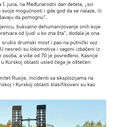
1. juna, na Međunarodni dan deteta, „svi
a svoje mogućnosti i gde god da se nalaze, ili
kušavaju da pomognu“.
njenicu, bukvalno dehumanizovanje onih koje
retvara od ljudi u ko zna šta“, dodala je ona.
i srušio drumski most i pao na putnički voz
 U nesreći su lokomotiva i vagoni izbačeni iz
 osoba, a više od 70 je povređeno. Kasnije
 u Kurskoj oblasti usled čega je oštećen
mitet Rusije, incidenti sa eksplozijama na
koj i Kurskoj oblasti klasifikovani su kao