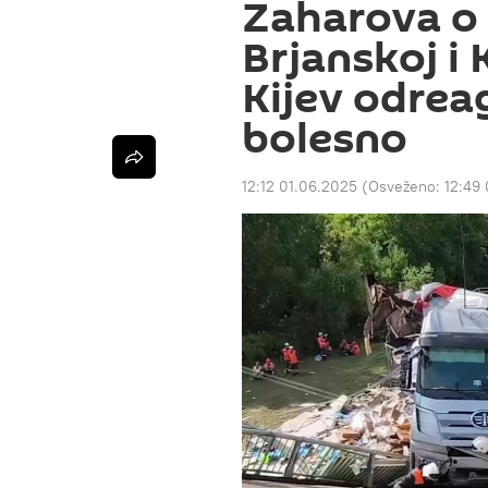
Zaharova o 
Brjanskoj i 
Kijev odrea
bolesno
12:12 01.06.2025
(Osveženo:
12:49