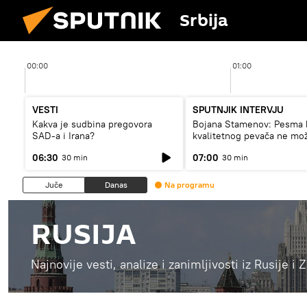
Srbija
00:00
01:00
VESTI
SPUTNJIK INTERVJU
Kakva je sudbina pregovora
Bojana Stamenov: Pesma 
SAD-a i Irana?
kvalitetnog pevača ne mo
dugo da živi
06:30
07:00
30 min
30 min
Juče
Danas
Na programu
RUSIJA
Najnovije vesti, analize i zanimljivosti iz Rusije i