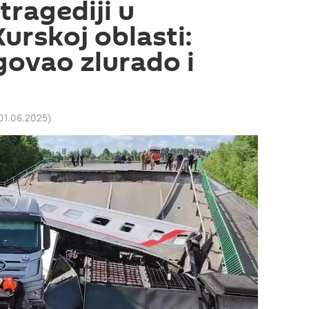
tragediji u
Kurskoj oblasti:
govao zlurado i
 01.06.2025
)