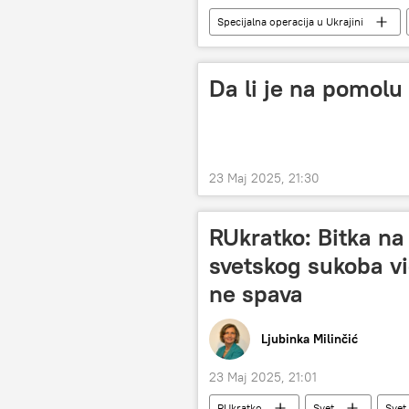
Specijalna operacija u Ukrajini
Ukrajina
Vjačeslav Volodin
Da li je na pomolu
23 Maj 2025, 21:30
RUkratko: Bitka na
svetskog sukoba vid
ne spava
Ljubinka Milinčić
23 Maj 2025, 21:01
RUkratko
Svet
Svet 