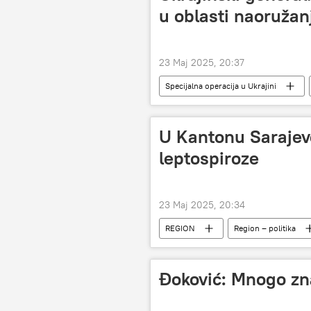
u oblasti naoružan
23 Maj 2025, 20:37
Specijalna operacija u Ukrajini
Naoružanje
Valerij Zalužni
U Kantonu Sarajev
leptospiroze
23 Maj 2025, 20:34
REGION
Region – politika
Bosna i Hercegovina (BiH)
Đoković: Mnogo zn