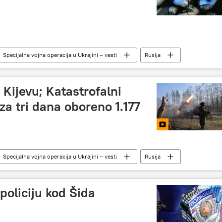
Specijalna vojna operacija u Ukrajini – vesti
Rusija
nalize i mišljenja
tampon-zona
Ukrajina
 Kijevu; Katastrofalni
za tri dana oboreno 1.177
Specijalna vojna operacija u Ukrajini – vesti
Rusija
policiju kod Šida