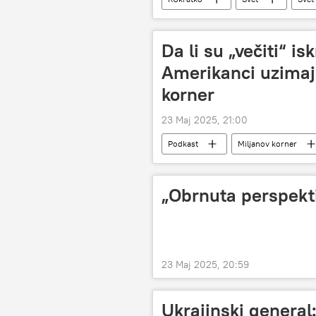
Finska
Da li su „večiti“ i
Amerikanci uzimaj
korner
23 Maj 2025, 21:00
Podkast
Miljanov korner
„Obrnuta perspekt
23 Maj 2025, 20:59
Ukrajinski general