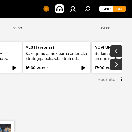
03:00
04:00
VESTI (repriza)
NOVI SPUTNJIK P
av
Kako je nova nuklearna američka
Sedam veličanstven
ne za
strategija pokazala strah od
američke ekonomij
Rusije?
16:30
17:00
30 min
60 min
Reemiteri