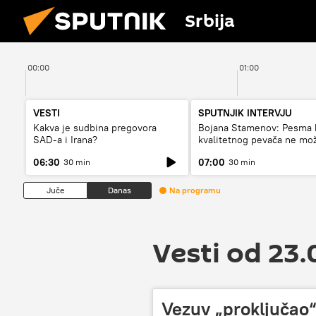
Srbija
00:00
01:00
VESTI
SPUTNJIK INTERVJU
Kakva je sudbina pregovora
Bojana Stamenov: Pesma 
SAD-a i Irana?
kvalitetnog pevača ne mo
dugo da živi
06:30
07:00
30 min
30 min
Juče
Danas
Na programu
Vesti od 23.
Vezuv „proključao“