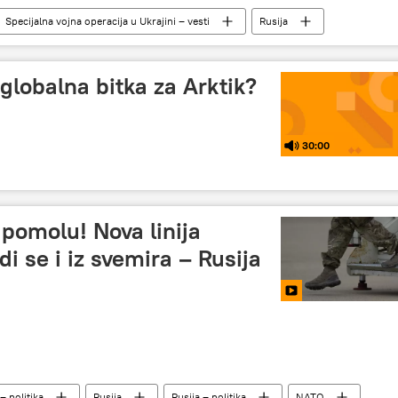
Specijalna vojna operacija u Ukrajini – vesti
Rusija
 globalna bitka za Arktik?
30:00
 pomolu! Nova linija
i se i iz svemira – Rusija
– politika
Rusija
Rusija – politika
NATO