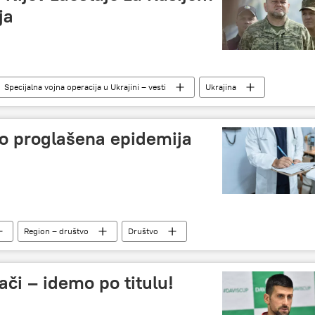
ja
Specijalna vojna operacija u Ukrajini – vesti
Ukrajina
o proglašena epidemija
Region – društvo
Društvo
ači – idemo po titulu!