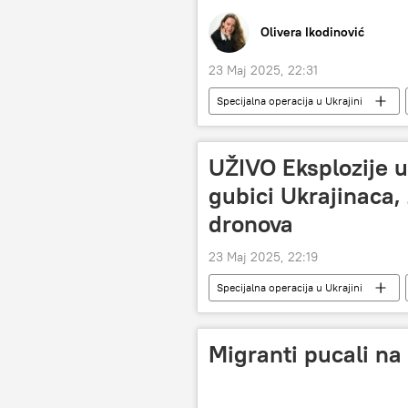
Olivera Ikodinović
23 Maj 2025, 22:31
Specijalna operacija u Ukrajini
Rusija – vojska i naoružanje
A
Vladimir Putin
UŽIVO Eksplozije u
gubici Ukrajinaca, 
dronova
23 Maj 2025, 22:19
Specijalna operacija u Ukrajini
Donbas
Migranti pucali na 