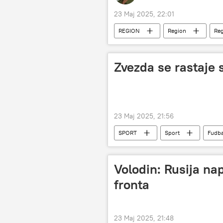
23 Maj 2025, 22:01
REGION
Region
Reg
Republika Srpska (RS)
non pe
Rusija
Dejton
Predra
Zvezda se rastaje
23 Maj 2025, 21:56
SPORT
Sport
Fudba
Volodin: Rusija nap
fronta
23 Maj 2025, 21:48