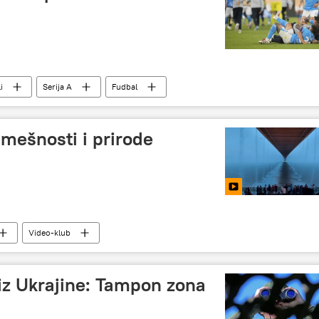
i
Serija A
Fudbal
mešnosti i prirode
Video-klub
iz Ukrajine: Tampon zona