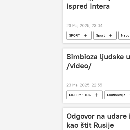
ispred Intera
23 Maj 2025, 23:04
SPORT
Sport
Napol
Simbioza ljudske u
/video/
23 Maj 2025, 22:55
MULTIMEDIJA
Multimedija
Odgovor na udare 
kao štit Rusije