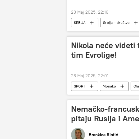
23 Maj 2025, 22:16
SRBIJA
Srbija – društvo
Nikola neće videti
tim Evrolige!
23 Maj 2025, 22:01
SPORT
Monako
Oli
Nemačko-francuski
pitaju Rusija i Ame
Brankica Ristić