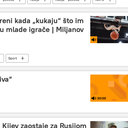
skreni kada „kukaju“ što im
u mlade igrače | Miljanov
Sport
iva“
30:00
: Kijev zaostaje za Rusijom