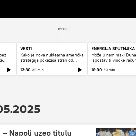
02:00
VESTI
ENERGIJA SPUTNJIKA
bez
Kako je nova nuklearna američka
Može li nam niski Dun
že
strategija pokazala strah od
ispostaviti visoke raču
Rusije?
struju, ili restrikcije
13:30
16:00
30 min
30 min
05.2025
 – Napoli uzeo titulu