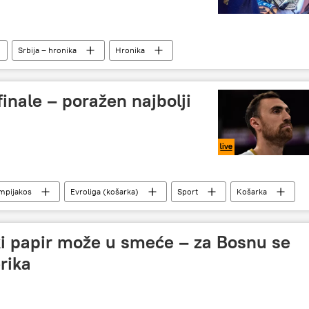
Srbija – hronika
Hronika
 finale – poražen najbolji
mpijakos
Evroliga (košarka)
Sport
Košarka
 papir može u smeće – za Bosnu se
rika