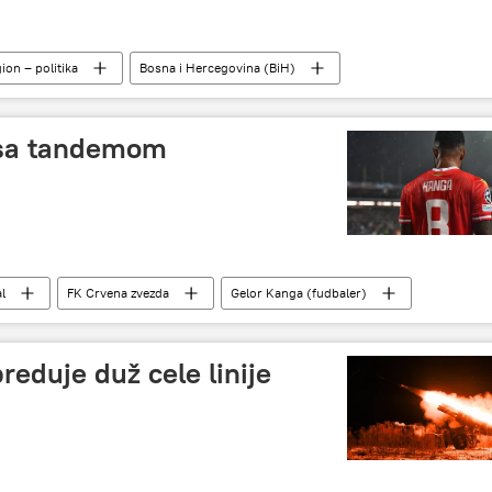
ion – politika
Bosna i Hercegovina (BiH)
jper
Francuska
Nemačka
Amerika
g Ćeranić
 sa tandemom
l
FK Crvena zvezda
Gelor Kanga (fudbaler)
reduje duž cele linije