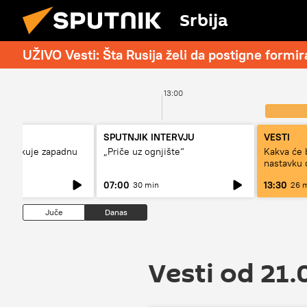
Srbija
UŽIVO Vesti: Šta Rusija želi da postigne form
13:00
SPUTNJIK INTERVJU
VESTI
 kritikuje zapadnu
„Priče uz ognjište“
Kakva će 
nu?
nastavku 
Prištine?
07:00
13:30
30 min
26 
Juče
Danas
Vesti od 21.