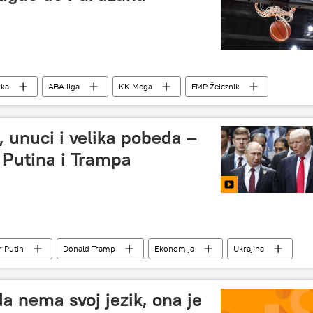
rka
ABA liga
KK Mega
FMP Železnik
, unuci i velika pobeda –
a Putina i Trampa
r Putin
Donald Tramp
Ekonomija
Ukrajina
da nema svoj jezik, ona je