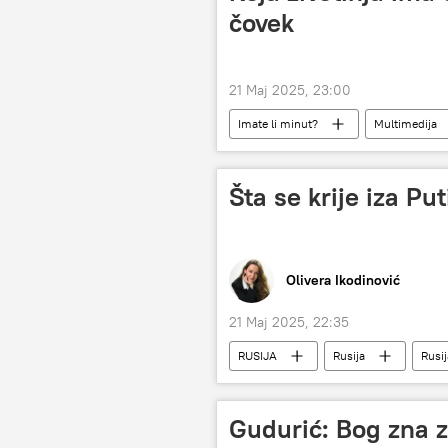
čovek
21 Maj 2025, 23:00
Imate li minut?
Multimedija
Šta se krije iza P
Olivera Ikodinović
21 Maj 2025, 22:35
RUSIJA
Rusija
Rusi
Rusija – vojska i naoružanje
S
Analize i mišljenja
Kurska obl
Gudurić: Bog zna 