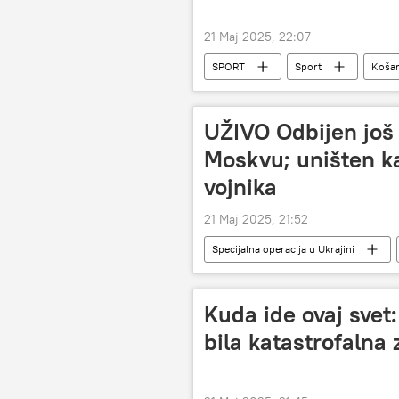
21 Maj 2025, 22:07
SPORT
Sport
Koša
UŽIVO Odbijen još
Moskvu; uništen k
vojnika
21 Maj 2025, 21:52
Specijalna operacija u Ukrajini
Donbas
Kuda ide ovaj svet
bila katastrofalna