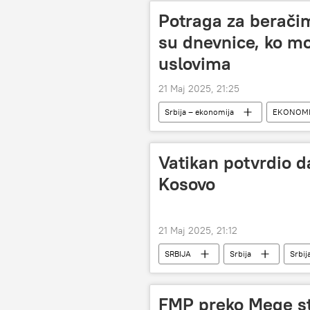
Potraga za beračim
su dnevnice, ko mo
uslovima
21 Maj 2025, 21:25
Srbija – ekonomija
EKONOMI
Vatikan potvrdio da
Kosovo
21 Maj 2025, 21:12
SRBIJA
Srbija
Srbij
FMP preko Mege st