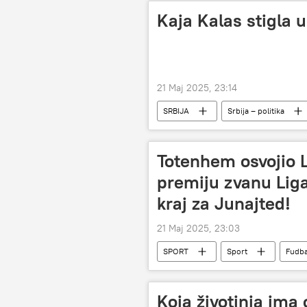
Kaja Kalas stigla 
21 Maj 2025, 23:14
SRBIJA
Srbija – politika
Totenhem osvojio L
premiju zvanu Lig
kraj za Junajted!
21 Maj 2025, 23:03
SPORT
Sport
Fudba
Koja životinja ima 