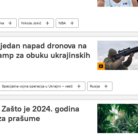
rka
Nikola Jokić
NBA
 jedan napad dronova na
amp za obuku ukrajinskih
Specijalna vojna operacija u Ukrajini – vesti
Rusija
: Zašto je 2024. godina
 za prašume