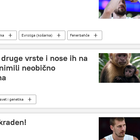
rka
Evroliga (košarka)
Fenerbahče
druge vrste i nose ih na
nimili neobično
na
 svet i genetika
okraden!