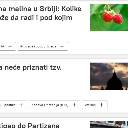
a malina u Srbiji: Kolike
že da radi i pod kojim
JA
Privreda i poljoprivreda
 neće priznati tzv.
a – politika
Kosovo i Metohija (KiM)
Vatikan
igao do Partizana