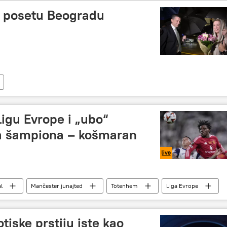
u posetu Beogradu
igu Evrope i „ubo“
a šampiona – košmaran
l
Mančester junajted
Totenhem
Liga Evrope
otiske prstiju iste kao