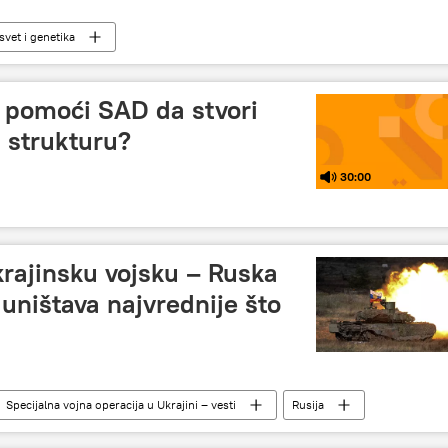
 svet i genetika
 pomoći SAD da stvori
 strukturu?
30:00
ukrajinsku vojsku – Ruska
 uništava najvrednije što
Specijalna vojna operacija u Ukrajini – vesti
Rusija
Ukrajine