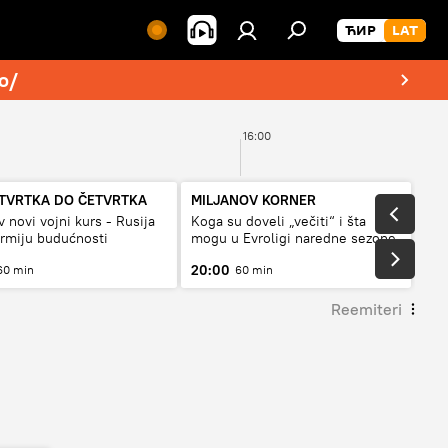
o/
16:00
TVRTKA DO ČETVRTKA
MILJANOV KORNER
v novi vojni kurs - Rusija
Koga su doveli „večiti“ i šta
armiju budućnosti
mogu u Evroligi naredne sezone
20:00
60 min
60 min
Reemiteri