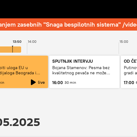
iranjem zasebnih "Snaga bespilotnih sistema" /vide
13:50
14:00
15:00
SPUTNJIK INTERVJU
OD ČE
biti uloga EU u
Bojana Stamenov: Pesma bez
Putino
dijaloga Beograda i
kvalitetnog pevača ne može
gradi 
dugo da živi
live
16:00
17:00
min
30 min
05.2025