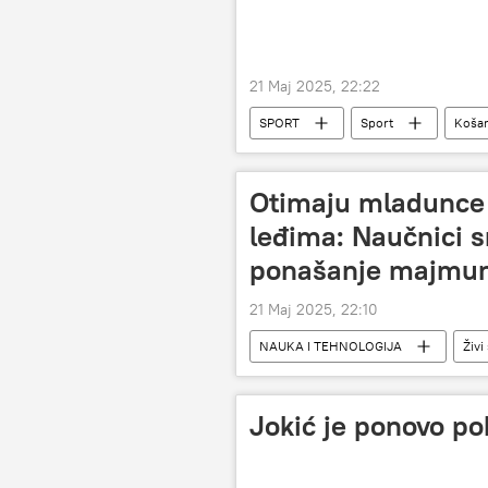
21 Maj 2025, 22:22
SPORT
Sport
Koša
Marko Gudurić
Otimaju mladunce 
leđima: Naučnici s
ponašanje majmu
21 Maj 2025, 22:10
NAUKA I TEHNOLOGIJA
Živi
Jokić je ponovo p