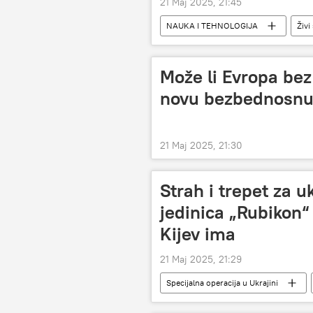
21 Maj 2025, 21:45
NAUKA I TEHNOLOGIJA
Živi
Može li Evropa bez
novu bezbednosnu
21 Maj 2025, 21:30
Strah i trepet za 
jedinica „Rubikon“
Kijev ima
21 Maj 2025, 21:29
Specijalna operacija u Ukrajini
vojna jedinica
oružane snage 