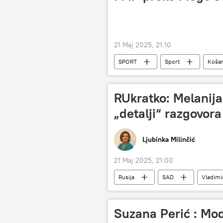
21 Maj 2025, 21:10
SPORT
Sport
Koša
RUkratko: Melanija
„detalji“ razgovor
Ljubinka Milinčić
21 Maj 2025, 21:00
Rusija
SAD
Vladimi
RUkratko
Suzana Perić : Mo