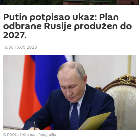
Putin potpisao ukaz: Plan
odbrane Rusije produžen do
2027.
16:50 15.05.2025
© POOL
/
Uđi u bazu fotografija