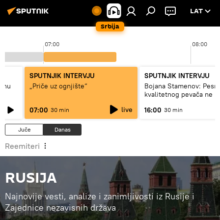
LAT
Srbija
07:00
08:00
SPUTNJIK INTERVJU
SPUTNJIK INTERVJU
adnu
„Priče uz ognjište“
Bojana Stamenov: Pesm
kvalitetnog pevača ne 
dugo da živi
live
07:00
16:00
30 min
30 min
Juče
Danas
Reemiteri
RUSIJA
Najnovije vesti, analize i zanimljivosti iz Rusije i
Zajednice nezavisnih država