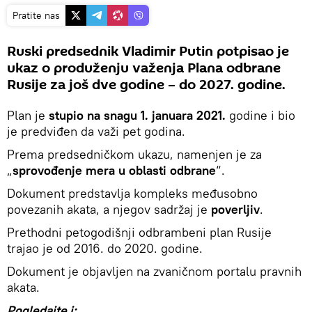
Pratite nas
Ruski predsednik Vladimir Putin potpisao je
ukaz o produženju važenja Plana odbrane
Rusije za još dve godine – do 2027. godine.
Plan je
stupio na snagu 1. januara 2021.
godine i bio
je predviđen da važi pet godina.
Prema predsedničkom ukazu, namenjen je za
„
sprovođenje mera u oblasti odbrane
“.
Dokument predstavlja kompleks međusobno
povezanih akata, a njegov sadržaj je
poverljiv
.
Prethodni petogodišnji odbrambeni plan Rusije
trajao je od 2016. do 2020. godine.
Dokument je objavljen na zvaničnom portalu pravnih
akata.
Pogledajte i: