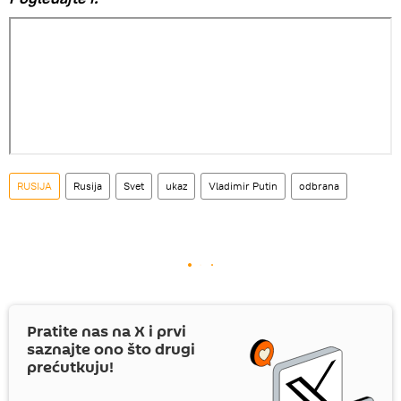
RUSIJA
Rusija
Svet
ukaz
Vladimir Putin
odbrana
Pratite nas na
X
i prvi
saznajte ono što drugi
prećutkuju!