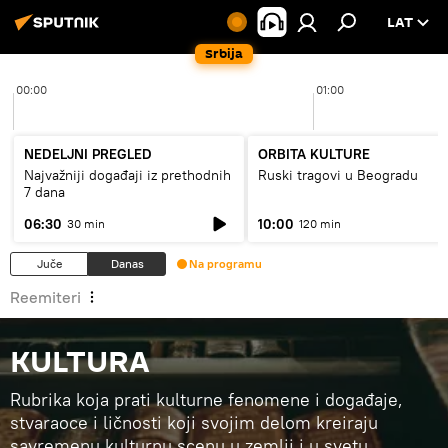
LAT
Srbija
00:00
01:00
NEDELJNI PREGLED
ORBITA KULTURE
Najvažniji događaji iz prethodnih
Ruski tragovi u Beogradu
7 dana
06:30
10:00
30 min
120 min
Juče
Danas
Na programu
Reemiteri
KULTURA
Rubrika koja prati kulturne fenomene i događaje,
stvaraoce i ličnosti koji svojim delom kreiraju
savremenu kulturnu scenu u zemlji i u svetu.