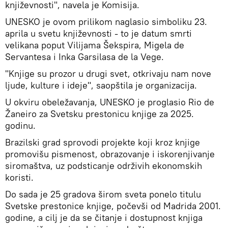
književnosti", navela je Komisija.
UNESKO je ovom prilikom naglasio simboliku 23.
aprila u svetu književnosti - to je datum smrti
velikana poput Vilijama Šekspira, Migela de
Servantesa i Inka Garsilasa de la Vege.
"Knjige su prozor u drugi svet, otkrivaju nam nove
ljude, kulture i ideje", saopštila je organizacija.
U okviru obeležavanja, UNESKO je proglasio Rio de
Žaneiro za Svetsku prestonicu knjige za 2025.
godinu.
Brazilski grad sprovodi projekte koji kroz knjige
promovišu pismenost, obrazovanje i iskorenjivanje
siromaštva, uz podsticanje održivih ekonomskih
koristi.
Do sada je 25 gradova širom sveta ponelo titulu
Svetske prestonice knjige, počevši od Madrida 2001.
godine, a cilj je da se čitanje i dostupnost knjiga