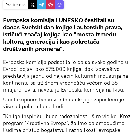
Pratite nas
Evropska komisija i UNESKO čestitali su
danas Svetski dan knjige i autorskih prava,
ističući značaj knjiga kao "mosta između
kultura, generacija i kao pokretača
društvenih promena".
Evropska komisija podsetila je da se svake godine u
Evropi objavi oko 575.000 knjiga, dok izdavaštvo
predstavlja jednu od najvećih kulturnih industrija na
kontinentu sa tržišnom vrednošću većom od 36
milijardi evra, navela je Evropska komisija na Iksu.
U celokupnom lancu vrednosti knjige zaposleno je
više od pola miliona ljudi.
"Knjige inspirišu, bude radoznalost i šire vidike. Kroz
program 'Kreativna Evropa', želimo da omogućimo
ljudima pristup bogatstvu i raznolikosti evropske