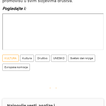
promovišu u svim slojevima društva.
Pogledajte i:
KULTURA
Kultura
Društvo
UNESKO
Svetski dan knjige
Evropska komisija
Najnovije vesti, analize i