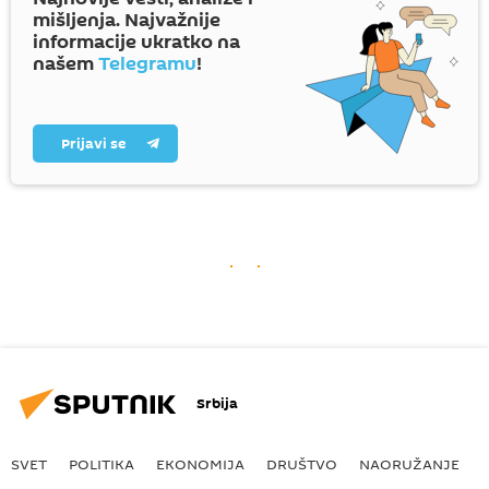
mišljenja. Najvažnije
informacije ukratko na
našem
Telegramu
!
Prijavi se
Srbija
SVET
POLITIKA
EKONOMIJA
DRUŠTVO
NAORUŽANJE