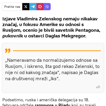
Pratite nas
Izjave Vladimira Zelenskog nemaju nikakav
značaj, u fokusu Amerike su odnosi s
Rusijom, ocenio je bivši savetnik Pentagona,
pukovnik u ostavci Daglas Mekgregor.
„Nameravamo da normalizujemo odnose sa
Rusijom, i iskreno, šta god rekao Zelenski, to
nije ni od kakvog značaja“, napisao je Daglas
na društvenoj mreži „Iks“.
Podsetimo, ruska i američka delegacija su 18.
februara održale
razgovore u Rijadu
koji su trajali