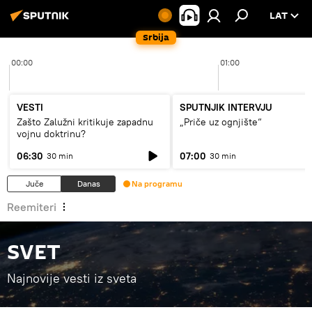
LAT
Srbija
00:00
01:00
VESTI
SPUTNJIK INTERVJU
Zašto Zalužni kritikuje zapadnu
„Priče uz ognjište“
vojnu doktrinu?
06:30
07:00
30 min
30 min
Juče
Danas
Na programu
Reemiteri
SVET
Najnovije vesti iz sveta