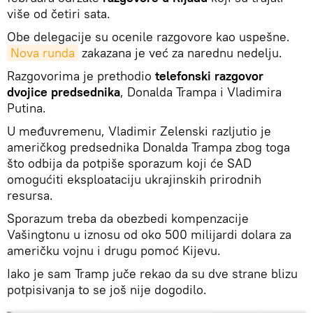
više od četiri sata.
Obe delegacije su ocenile razgovore kao uspešne.
Nova runda
zakazana je već za narednu nedelju.
Razgovorima je prethodio
telefonski razgovor
dvojice predsednika
, Donalda Trampa i Vladimira
Putina.
U međuvremenu, Vladimir Zelenski razljutio je
američkog predsednika Donalda Trampa zbog toga
što odbija da potpiše sporazum koji će SAD
omogućiti eksploataciju ukrajinskih prirodnih
resursa.
Sporazum treba da obezbedi kompenzacije
Vašingtonu u iznosu od oko 500 milijardi dolara za
američku vojnu i drugu pomoć Kijevu.
Iako je sam Tramp juče rekao da su dve strane blizu
potpisivanja to se još nije dogodilo.