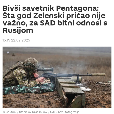
Bivši savetnik Pentagona:
Šta god Zelenski pričao nije
važno, za SAD bitni odnosi s
Rusijom
15:19 22.02.2025
© Sputnik / Stanislav Krasilnikov
/
Uđi u bazu fotografija