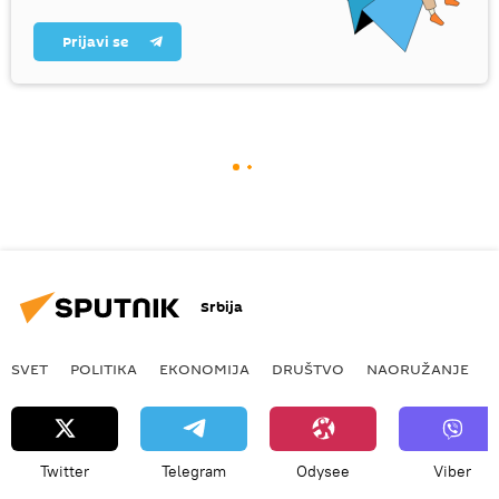
Prijavi se
Srbija
SVET
POLITIKA
EKONOMIJA
DRUŠTVO
NAORUŽANJE
Twitter
Telegram
Odysee
Viber