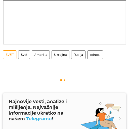
SVET
Svet
Amerika
Ukrajina
Rusija
odnosi
Najnovije vesti, analize i
mišljenja. Najvažnije
informacije ukratko na
našem
Telegramu
!