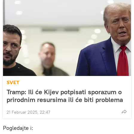
SVET
Tramp: Ili će Kijev potpisati sporazum o
prirodnim resursima ili će biti problema
21 Februar 2025, 22:47
Pogledajte i: