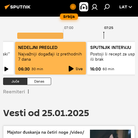
LAT
Srbija
07:00
07:25
NEDELJNI PREGLED
SPUTNJIK INTERVJU
ovski“
Najvažniji događaji iz prethodnih
Postoji li recept za usp
7 dana
ili brak
live
06:30
16:00
30 min
60 min
Juče
Danas
Reemiteri
Vesti od 25.01.2025
Majstor đuskanja na četiri noge /video/