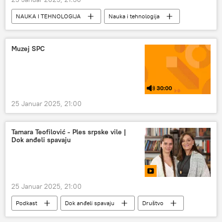
NAUKA I TEHNOLOGIJA
Nauka i tehnologija
Svemir
astronomija
galaksije
Muzej SPC
30:00
25 Januar 2025, 21:00
Tamara Teofilović - Ples srpske vile |
Dok anđeli spavaju
25 Januar 2025, 21:00
Podkast
Dok anđeli spavaju
Društvo
Srbija – društvo