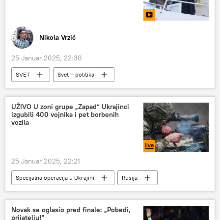
Nikola Vrzić
25 Januar 2025, 22:30
SVET
Svet – politika
Novi Sputnjik poredak s Nikolom Vrzićem
Komentari i Analitika
UŽIVO U zoni grupe „Zapad“ Ukrajinci
izgubili 400 vojnika i pet borbenih
vozila
25 Januar 2025, 22:21
Specijalna operacija u Ukrajini
Rusija
Rusija – politika
Rusija – vojska i naoružanje
Specijalna vojna operacija u Ukrajini – vesti
Novak se oglasio pred finale: „Pobedi,
prijatelju!“