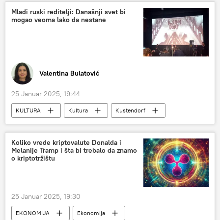
Mladi ruski reditelji: Današnji svet bi
mogao veoma lako da nestane
Valentina Bulatović
25 Januar 2025, 19:44
KULTURA
Kultura
Kustendorf
Emir Kusturica
Koliko vrede kriptovalute Donalda i
Melanije Tramp i šta bi trebalo da znamo
o kriptotržištu
25 Januar 2025, 19:30
EKONOMIJA
Ekonomija