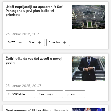
„Naši neprijatelji su upozoreni“: Šef
Pentagona u prvi plan ističe tri
prioriteta
25 Januar 2025, 20:50
SVET
Svet
Amerika
Pentagon
prioriteti
Četiri trika da vas šef zavoli u novoj
godini
25 Januar 2025, 20:47
EKONOMIJA
Ekonomija
posao
poslodavac
Novi pregovarač EU za dijalog Beograda