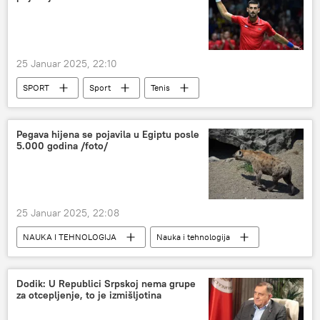
Ukrajina
Donbas
25 Januar 2025, 22:10
SPORT
Sport
Tenis
Novak Đoković
Aleksander Zverev
Pegava hijena se pojavila u Egiptu posle
5.000 godina /foto/
25 Januar 2025, 22:08
NAUKA I TEHNOLOGIJA
Nauka i tehnologija
Egipat
Dodik: U Republici Srpskoj nema grupe
za otcepljenje, to je izmišljotina