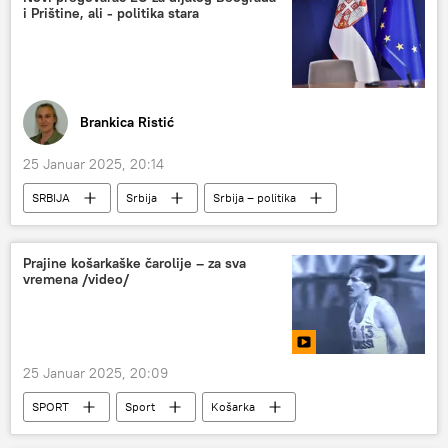
i Prištine, ali - politika stara
Brankica Ristić
25 Januar 2025, 20:14
SRBIJA
Srbija
Srbija – politika
Kosovo i Metohija (KiM)
Dijalog Beograda i Prištine
Prajine košarkaške čarolije – za sva
vremena /video/
Evropska unija (EU)
25 Januar 2025, 20:09
SPORT
Sport
Košarka
Multimedija
Video
Video-klub