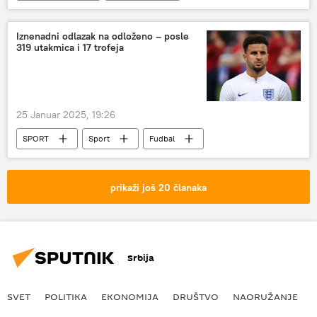
Svet – ekonomija
Kriptovalute
Iznenadni odlazak na odloženo – posle
319 utakmica i 17 trofeja
25 Januar 2025, 19:26
SPORT
Sport
Fudbal
prikaži još 20 članaka
Srbija
SVET
POLITIKA
EKONOMIJA
DRUŠTVO
NAORUŽANJE