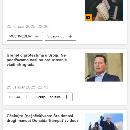
25 Januar 2025, 23:00
MULTIMEDIJA
Video-klub
Grenel o protestima u Srbiji: Ne
podržavamo nasilno preuzimanje
vladinih zgrada
25 Januar 2025, 22:49
SRBIJA
Srbija – politika
Očekujte (ne)očekivano: Šta donosi
drugi mandat Donalda Trampa? /video/