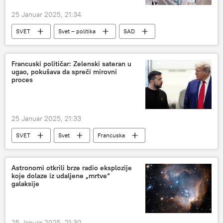
25 Januar 2025, 21:34
SVET
Svet – politika
SAD
Francuski političar: Zelenski sateran u
ugao, pokušava da spreči mirovni
proces
25 Januar 2025, 21:33
SVET
Svet
Francuska
političar
Vladimir Zelenski
pregovori
mir
Astronomi otkrili brze radio eksplozije
koje dolaze iz udaljene „mrtve“
galaksije
25 Januar 2025, 21:30