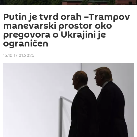
Putin je tvrd orah –Trampov
manevarski prostor oko
pregovora o Ukrajini je
ograničen
15:10 17.01.2025