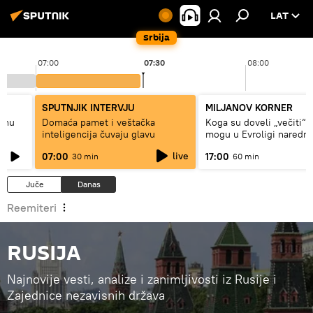
LAT
Srbija
07:00
07:30
08:00
SPUTNJIK INTERVJU
MILJANOV KORNER
alnu
Domaća pamet i veštačka
Koga su doveli „večiti“ i
inteligencija čuvaju glavu
mogu u Evroligi naredn
live
07:00
17:00
30 min
60 min
Juče
Danas
Reemiteri
RUSIJA
Najnovije vesti, analize i zanimljivosti iz Rusije i
Zajednice nezavisnih država