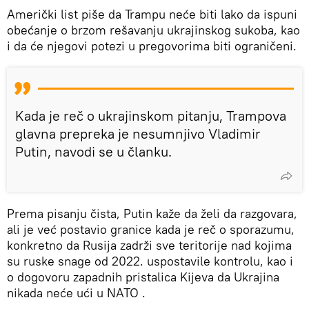
Američki list piše da Trampu neće biti lako da ispuni
obećanje o brzom rešavanju ukrajinskog sukoba, kao
i da će njegovi potezi u pregovorima biti ograničeni.
Kada je reč o ukrajinskom pitanju, Trampova
glavna prepreka je nesumnjivo Vladimir
Putin, navodi se u članku.
Prema pisanju čista, Putin kaže da želi da razgovara,
ali je već postavio granice kada je reč o sporazumu,
konkretno da Rusija zadrži sve teritorije nad kojima
su ruske snage od 2022. uspostavile kontrolu, kao i
o dogovoru zapadnih pristalica Kijeva da Ukrajina
nikada neće ući u NATO .