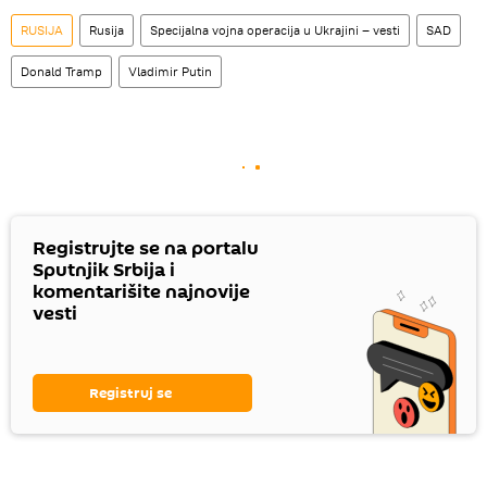
RUSIJA
Rusija
Specijalna vojna operacija u Ukrajini – vesti
SAD
Donald Tramp
Vladimir Putin
Registrujte se na portalu
Sputnjik Srbija i
komentarišite najnovije
vesti
Registruj se