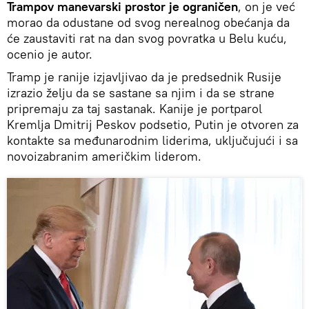
Trampov manevarski prostor je ograničen
, on je već
morao da odustane od svog nerealnog obećanja da
će zaustaviti rat na dan svog povratka u Belu kuću,
ocenio je autor.
Tramp je ranije izjavljivao da je predsednik Rusije
izrazio želju da se sastane sa njim i da se strane
pripremaju za taj sastanak. Kanije je portparol
Kremlja Dmitrij Peskov podsetio, Putin je otvoren za
kontakte sa međunarodnim liderima, uključujući i sa
novoizabranim američkim liderom.