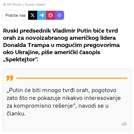
© AP Photo / Susan Walsh
Pratite nas
Ruski predsednik Vladimir Putin biće tvrd
orah za novoizabranog američkog lidera
Donalda Trampa u mogućim pregovorima
oko Ukrajine, piše američki časopis
„Spektejtor“.
„Putin će biti mnogo tvrđi orah, pogotovo
zato što ne pokazuje nikakvo interesovanje
za kompromisno rešenje“, navodi se u
članku.