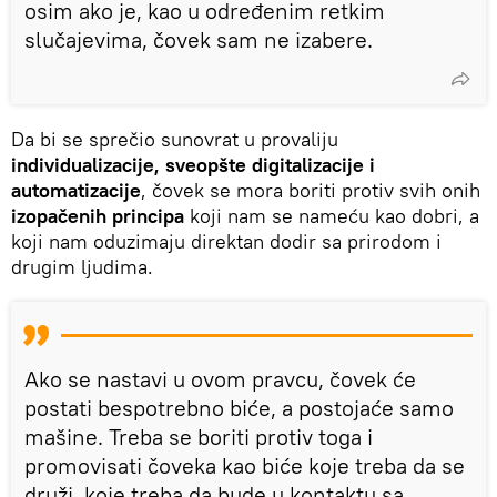
osim ako je, kao u određenim retkim
slučajevima, čovek sam ne izabere.
Da bi se sprečio sunovrat u provaliju
individualizacije, sveopšte digitalizacije i
automatizacije
, čovek se mora boriti protiv svih onih
izopačenih principa
koji nam se nameću kao dobri, a
koji nam oduzimaju direktan dodir sa prirodom i
drugim ljudima.
Ako se nastavi u ovom pravcu, čovek će
postati bespotrebno biće, a postojaće samo
mašine. Treba se boriti protiv toga i
promovisati čoveka kao biće koje treba da se
druži, koje treba da bude u kontaktu sa