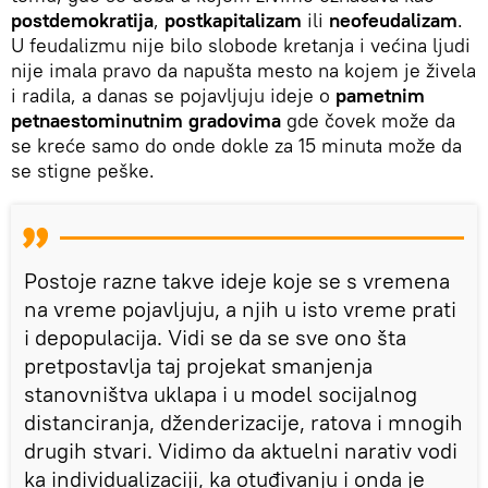
postdemokratija
,
postkapitalizam
ili
neofeudalizam
.
U feudalizmu nije bilo slobode kretanja i većina ljudi
nije imala pravo da napušta mesto na kojem je živela
i radila, a danas se pojavljuju ideje o
pametnim
petnaestominutnim gradovima
gde čovek može da
se kreće samo do onde dokle za 15 minuta može da
se stigne peške.
Postoje razne takve ideje koje se s vremena
na vreme pojavljuju, a njih u isto vreme prati
i depopulacija. Vidi se da se sve ono šta
pretpostavlja taj projekat smanjenja
stanovništva uklapa i u model socijalnog
distanciranja, dženderizacije, ratova i mnogih
drugih stvari. Vidimo da aktuelni narativ vodi
ka individualizaciji, ka otuđivanju i onda je