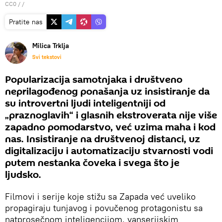
CC0
/ /
Pratite nas
Milica Trklja
Svi tekstovi
Popularizacija samotnjaka i društveno
neprilagođenog ponašanja uz insistiranje da
su introvertni ljudi inteligentniji od
„praznoglavih“ i glasnih ekstroverata nije više
zapadno pomodarstvo, već uzima maha i kod
nas. Insistiranje na društvenoj distanci, uz
digitalizaciju i automatizaciju stvarnosti vodi
putem nestanka čoveka i svega što je
ljudsko.
Filmovi i serije koje stižu sa Zapada već uveliko
propagiraju tunjavog i povučenog protagonistu sa
natprosečnom inteligencijom, vanserijskim