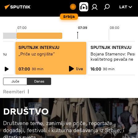
LAT
Srbija
07:00
07:39
08:00
SPUTNJIK INTERVJU
SPUTNJIK INTERVJU
adnu
„Priče uz ognjište“
Bojana Stamenov: Pesm
kvalitetnog pevača ne 
dugo da živi
live
07:00
16:00
30 min
30 min
Juče
Danas
Reemiteri
DRUŠTVO
Društvene teme, zanimljive priče, reportaže,
događaji, festivali i kulturna dešavanja iz Srbije, i
ostatka sveta