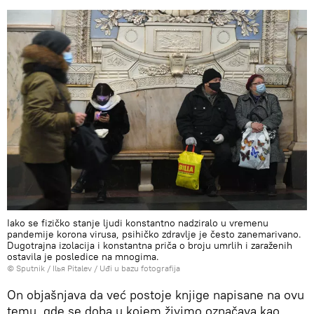
Iako se fizičko stanje ljudi konstantno nadziralo u vremenu
pandemije korona virusa, psihičko zdravlje je često zanemarivano.
Dugotrajna izolacija i konstantna priča o broju umrlih i zaraženih
ostavila je posledice na mnogima.
© Sputnik / Ilья Pitalev
/
Uđi u bazu fotografija
On objašnjava da već postoje knjige napisane na ovu
temu, gde se doba u kojem živimo označava kao