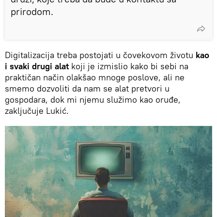
prirodom.
Digitalizacija treba postojati u čovekovom životu
kao
i svaki drugi alat
koji je izmislio kako bi sebi na
praktičan način olakšao mnoge poslove, ali ne
smemo dozvoliti da nam se alat pretvori u
gospodara, dok mi njemu služimo kao oruđe,
zaključuje Lukić.