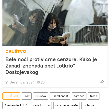
DRUŠTVO
Bele noći protiv crne cenzure: Kako je
Zapad iznenada opet „otkrio“
Dostojevskog
21 Decembar 2024, 16:25
DRUŠTVO
Svet
Društvo
usamljenost
samoća
trend
Aleksandar Lukić
virus korona
društvene mreže
izolacija