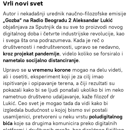
Vrli novi svet
Autor i nekadašnji urednik naučno-filozofske emisije
„Gozba“ na Radio Beogradu 2
Aleksandar Lukić
objašnjava za Sputnjik da su sve to proizvodi novog
digitalnog doba i četvrte industrijske revolucije, kao
i svega šta ona podrazumeva. Kada je reč o
društvenosti i nedruštvenosti, upravo se nedavno,
kroz projekat pandemije
, videlo koliko se forsiralo i
nametalo socijalno distanciranje
.
Upravo se
u vremenu korone
mogao na delu videti,
ali i osetiti, eksperiment koji je za cilj imao
ispitivanje i opipavanje terena, a čiji rezultati su
pokazali kako bi se ljudi ponašali ukoliko bi im neko
nametnuo društveno udaljavanje, kaže filozof dr
Lukić. Ceo svet je mogao tada da vidi kako bi
izgledala budućnost u kojoj bismo svi postali
usamljenici, pretvoreni u neku vrstu
poludigitalnog
bića
koje sa drugima komunicira preko digitalnih
platformi i društvenih mreža, bez direktnog fizičkog