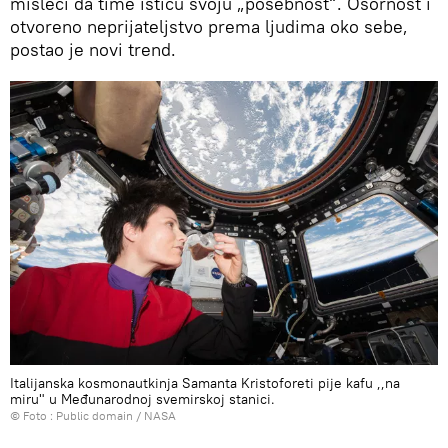
misleći da time ističu svoju „posebnost“. Osornost i
otvoreno neprijateljstvo prema ljudima oko sebe,
postao je novi trend.
Italijanska kosmonautkinja Samanta Kristoforeti pije kafu ,,na
miru" u Međunarodnoj svemirskoj stanici.
© Foto :
Public domain / NASA