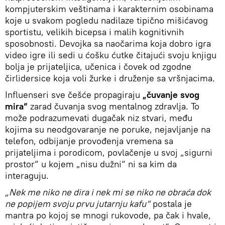
kompjuterskim veštinama i karakternim osobinama
koje u svakom pogledu nadilaze tipično mišićavog
sportistu, velikih bicepsa i malih kognitivnih
sposobnosti. Devojka sa naočarima koja dobro igra
video igre ili sedi u ćošku ćutke čitajući svoju knjigu
bolja je prijateljica, učenica i čovek od zgodne
čirlidersice koja voli žurke i druženje sa vršnjacima.
Influenseri sve češće propagiraju
„čuvanje svog
mira“
zarad čuvanja svog mentalnog zdravlja. To
može podrazumevati dugačak niz stvari, među
kojima su neodgovaranje ne poruke, nejavljanje na
telefon, odbijanje provođenja vremena sa
prijateljima i porodicom, povlačenje u svoj „sigurni
prostor“ u kojem „nisu dužni“ ni sa kim da
interaguju.
„Nek me niko ne dira i nek mi se niko ne obraća dok
ne popijem svoju prvu jutarnju kafu“
postala je
mantra po kojoj se mnogi rukovode, pa čak i hvale,