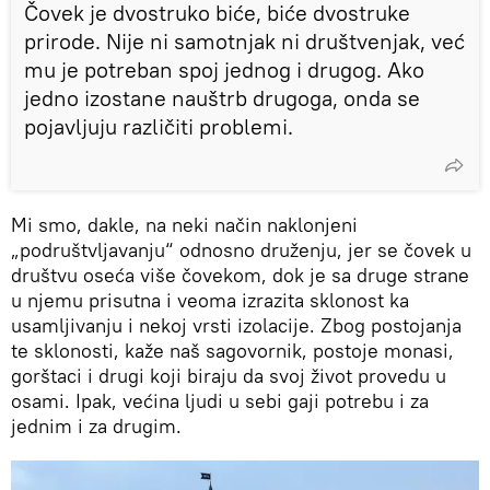
Čovek je dvostruko biće, biće dvostruke
prirode. Nije ni samotnjak ni društvenjak, već
mu je potreban spoj jednog i drugog. Ako
jedno izostane nauštrb drugoga, onda se
pojavljuju različiti problemi.
Mi smo, dakle, na neki način naklonjeni
„podruštvljavanju“ odnosno druženju, jer se čovek u
društvu oseća više čovekom, dok je sa druge strane
u njemu prisutna i veoma izrazita sklonost ka
usamljivanju i nekoj vrsti izolacije. Zbog postojanja
te sklonosti, kaže naš sagovornik, postoje monasi,
gorštaci i drugi koji biraju da svoj život provedu u
osami. Ipak, većina ljudi u sebi gaji potrebu i za
jednim i za drugim.