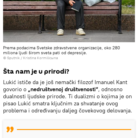
Prema podacima Svetske zdravstvene organizacije, oko 280
miliona ljudi širom sveta pati od depresije.
© Sputnik / Kristina Kormilicыna
Šta nam je u prirodi?
Lukić ističe da je još nemački filozof Imanuel Kant
govorio o
„nedruštvenoj društvenosti“
, odnosno
dualnosti ljudske prirode. Ti dualizmi o kojima je on
pisao Lukić smatra ključnim za shvatanje ovog
problema i određivanju daljeg čovekovog delovanja.