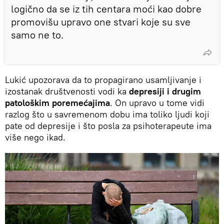
logično da se iz tih centara moći kao dobre
promovišu upravo one stvari koje su sve
samo ne to.
Lukić upozorava da to propagirano usamljivanje i
izostanak društvenosti vodi ka
depresiji i drugim
patološkim poremećajima
. On upravo u tome vidi
razlog što u savremenom dobu ima toliko ljudi koji
pate od depresije i što posla za psihoterapeute ima
više nego ikad.