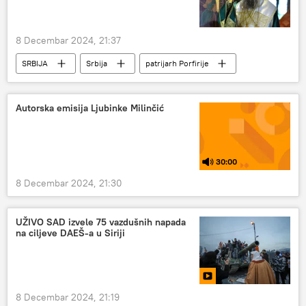
8 Decembar 2024, 21:37
SRBIJA
Srbija
patrijarh Porfirije
Autorska emisija Ljubinke Milinčić
30:00
8 Decembar 2024, 21:30
UŽIVO SAD izvele 75 vazdušnih napada
na ciljeve DAEŠ-a u Siriji
8 Decembar 2024, 21:19