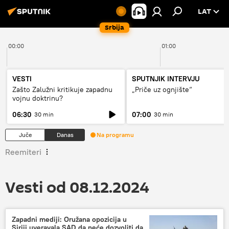
LAT
Srbija
00:00
01:00
VESTI
SPUTNJIK INTERVJU
Zašto Zalužni kritikuje zapadnu
„Priče uz ognjište“
vojnu doktrinu?
06:30
07:00
30 min
30 min
Juče
Danas
Na programu
Reemiteri
Vesti od 08.12.2024
Zapadni mediji: Oružana opozicija u
Siriji uveravala SAD da neće dozvoliti da