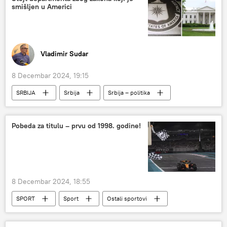
smišljen u Americi
Vladimir Sudar
8 Decembar 2024, 19:15
SRBIJA
Srbija
Srbija – politika
zakon
strani agenti
SAD
Analize i mišljenja
Pobeda za titulu – prvu od 1998. godine!
8 Decembar 2024, 18:55
SPORT
Sport
Ostali sportovi
Formula 1