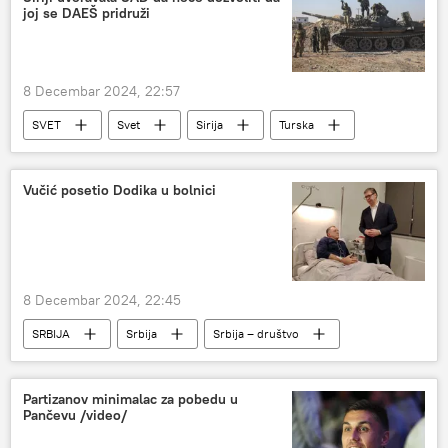
joj se DAEŠ pridruži
8 Decembar 2024, 22:57
SVET
Svet
Sirija
Turska
SAD
Vučić posetio Dodika u bolnici
8 Decembar 2024, 22:45
SRBIJA
Srbija
Srbija – društvo
Društvo
Partizanov minimalac za pobedu u
Pančevu /video/