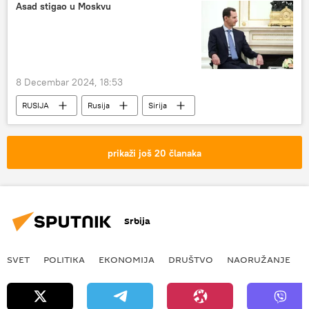
Asad stigao u Moskvu
8 Decembar 2024, 18:53
RUSIJA
Rusija
Sirija
Bašar el Asad
prikaži još 20 članaka
Srbija
SVET
POLITIKA
EKONOMIJA
DRUŠTVO
NAORUŽANJE