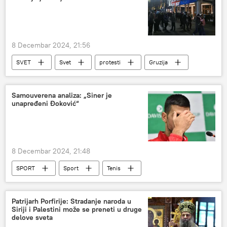
8 Decembar 2024, 21:56
SVET
Svet
protesti
Gruzija
Samouverena analiza: „Siner je
unapređeni Đoković“
8 Decembar 2024, 21:48
SPORT
Sport
Tenis
Novak Đoković
Janik Siner
Patrijarh Porfirije: Stradanje naroda u
Siriji i Palestini može se preneti u druge
delove sveta