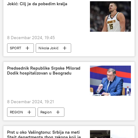
Jokić: Cilj je da pobedim kralja
8 Decembar 2024, 19:45
SPORT
Nikola Jokić
NBA u bojama Srbije
Sport
Košarka
Predsednik Republike Srpske Milorad
Dodik hospitalizovan u Beogradu
8 Decembar 2024, 19:21
REGION
Region
Republika Srpska (RS)
Milorad Dodik
Prst u oko Vašingtonu: Srbija na meti
Stejt departmenta zbog zakona koji je