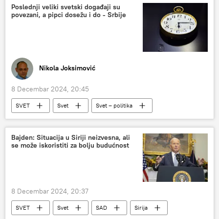
Poslednji veliki svetski događaji su
povezani, a pipci dosežu i do - Srbije
Nikola Joksimović
8 Decembar 2024, 20:45
SVET
Svet
Svet – politika
Od četvrtka do četvrtka
Vladimir Vuletić
Bajden: Situacija u Siriji neizvesna, ali
se može iskoristiti za bolju budućnost
8 Decembar 2024, 20:37
SVET
Svet
SAD
Sirija