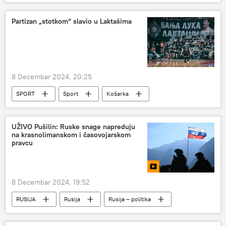
Džozef Bajden
Partizan „stotkom“ slavio u Laktašima
8 Decembar 2024, 20:25
SPORT
Sport
Košarka
ABA liga
KK Partizan
UŽIVO Pušilin: Ruske snage napreduju
na krasnolimanskom i časovojarskom
pravcu
8 Decembar 2024, 19:52
RUSIJA
Rusija
Rusija – politika