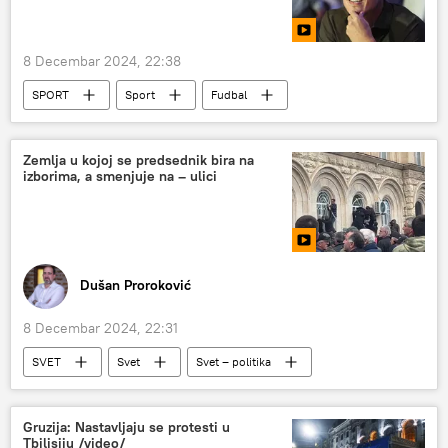
8 Decembar 2024, 22:38
SPORT
Sport
Fudbal
FK Partizan
Superliga Srbije
Zemlja u kojoj se predsednik bira na
izborima, a smenjuje na – ulici
Dušan Proroković
8 Decembar 2024, 22:31
SVET
Svet
Svet – politika
Abhazija
Emisija „Prorok“
Analize i mišljenja
Gruzija: Nastavljaju se protesti u
Tbilisiju /video/