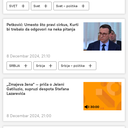
SVET
Svet
Svet – politika
Petković: Umesto što pravi cirkus, Kurti
bi trebalo da odgovori na neka pitanja
8 Decembar 2024, 21:10
SRBIJA
Srbija
Srbija – politika
Politika
„Zmajeva žena“ — priča o Jeleni
Gatiluzio, supruzi despota Stefana
Lazarevića
30:00
8 Decembar 2024, 21:00