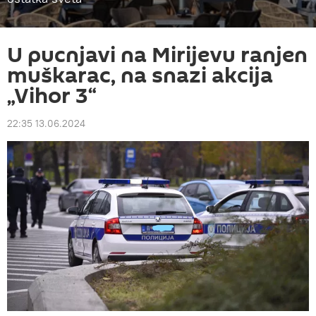
U pucnjavi na Mirijevu ranjen
muškarac, na snazi akcija
„Vihor 3“
22:35 13.06.2024