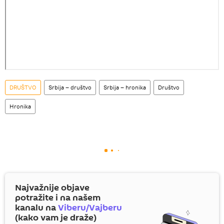
DRUŠTVO
Srbija – društvo
Srbija – hronika
Društvo
Hronika
Najvažnije objave
potražite i na našem
kanalu na
Viberu/Vajberu
(kako vam je draže)