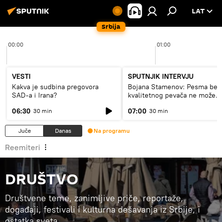
LAT
Srbija
00:00
01:00
VESTI
SPUTNJIK INTERVJU
Kakva je sudbina pregovora
Bojana Stamenov: Pesma bez
SAD-a i Irana?
kvalitetnog pevača ne može
dugo da živi
06:30
07:00
30 min
30 min
Juče
Danas
Na programu
Reemiteri
DRUŠTVO
Društvene teme, zanimljive priče, reportaže,
događaji, festivali i kulturna dešavanja iz Srbije, i
ostatka sveta