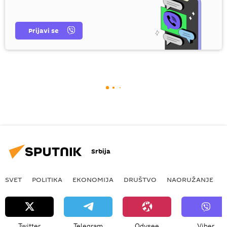
Prijavi se
Srbija
SVET
POLITIKA
EKONOMIJA
DRUŠTVO
NAORUŽANJE
Twitter
Telegram
Odysee
Viber