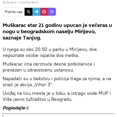
© Sputnik / Lola Đorđević
Pratite nas
Muškarac star 21 godinu upucan je večeras u
nogu u beogradskom naselju Mirijevo,
saznaje Tanjug.
U njega su oko 20.50 u parku u Mirijevu, dve
nepoznate osobe ispalile dva metka.
Muškarac ima okrznuće desne potkolenice i
prevezen u zdravstvenu ustanovu.
Napadači su u bekstvu i policija traga za njima, a na
snazi je akcija „Vihor 3“.
Uviđaj na licu mesta je u toku, a istragu vode MUP i
Više javno tužilaštvo u Beogradu.
Pogledajte i: