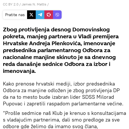
CC BY 2.0
/ James N. Mattis /
Pratite nas
Zbog protivljenja desnog Domovinskog
pokreta, manjeg partnera u Vladi premijera
Hrvatske Andreja Plenkovića, imenovanje
predsednika parlamentarnog Odbora za
nacionalne manjine skinuto je sa dnevnog
reda današnje sednice Odbora za izbor i
imenovanja.
Kako prenose hrvatski mediji, izbor predsednika
Odbora za manjine odložen je zbog protivljenja DP
da na to mesto bude izabran lider SDSS Milorad
Pupovac i zapretili raspadom parlamentarne većine.
“Prošle sedmice naš Klub je krenuo s konsultacijama
s vladajućim partnerima, dali smo predloge za sve
odbore gde želimo da imamo svog člana,