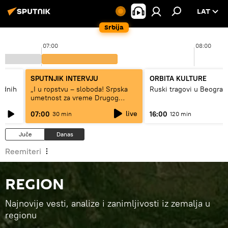
LAT
Srbija
07:00
08:00
SPUTNJIK INTERVJU
ORBITA KULTURE
hodnih
„I u ropstvu – sloboda! Srpska
Ruski tragovi u Beograd
umetnost za vreme Drugog
svetskog rata“
live
07:00
16:00
30 min
120 min
Juče
Danas
Reemiteri
REGION
Najnovije vesti, analize i zanimljivosti iz zemalja u
regionu