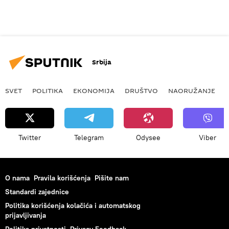
Srbija
SVET
POLITIKA
EKONOMIJA
DRUŠTVO
NAORUŽANJE
Twitter
Telegram
Odysee
Viber
O nama
Pravila korišćenja
Pišite nam
Standardi zajednice
Politika korišćenja kolačića i automatskog
prijavljivanja
Politika privatnosti
Privacy Feedback