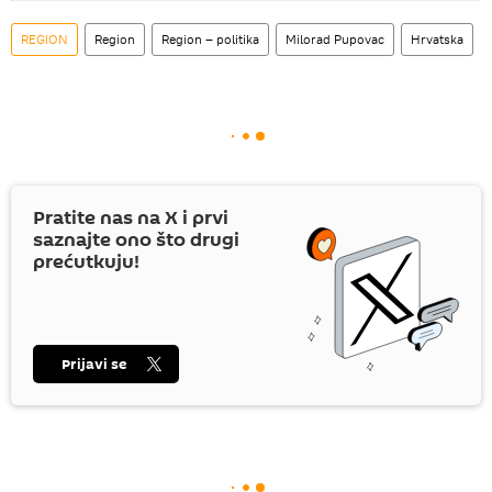
REGION
Region
Region – politika
Milorad Pupovac
Hrvatska
Pratite nas na
X
i prvi
saznajte ono što drugi
prećutkuju!
Prijavi se