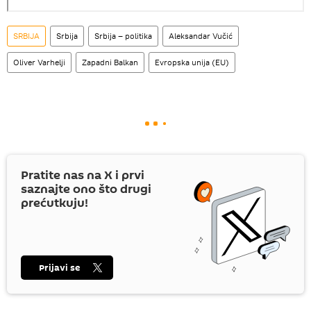
SRBIJA
Srbija
Srbija – politika
Aleksandar Vučić
Oliver Varhelji
Zapadni Balkan
Evropska unija (EU)
Pratite nas na
X
i prvi
saznajte ono što drugi
prećutkuju!
Prijavi se