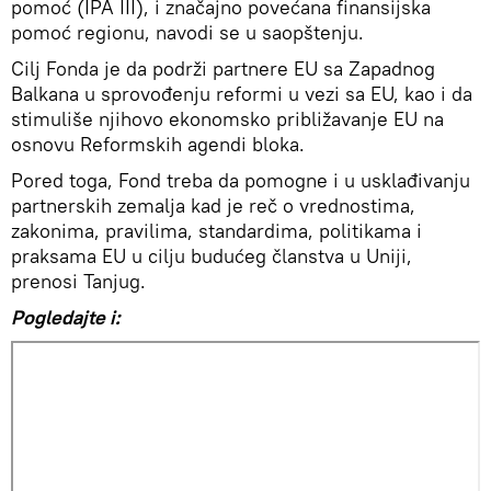
pomoć (IPA III), i značajno povećana finansijska
pomoć regionu, navodi se u saopštenju.
Cilj Fonda je da podrži partnere EU sa Zapadnog
Balkana u sprovođenju reformi u vezi sa EU, kao i da
stimuliše njihovo ekonomsko približavanje EU na
osnovu Reformskih agendi bloka.
Pored toga, Fond treba da pomogne i u usklađivanju
partnerskih zemalja kad je reč o vrednostima,
zakonima, pravilima, standardima, politikama i
praksama EU u cilju budućeg članstva u Uniji,
prenosi Tanjug.
Pogledajte i: