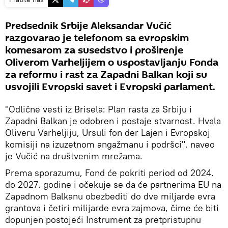
Predsednik Srbije Aleksandar Vučić
razgovarao je telefonom sa evropskim
komesarom za susedstvo i proširenje
Oliverom Varheljijem o uspostavljanju Fonda
za reformu i rast za Zapadni Balkan koji su
usvojili Evropski savet i Evropski parlament.
"Odlične vesti iz Brisela: Plan rasta za Srbiju i
Zapadni Balkan je odobren i postaje stvarnost. Hvala
Oliveru Varheljiju, Ursuli fon der Lajen i Evropskoj
komisiji na izuzetnom angažmanu i podršci", naveo
je Vučić na društvenim mrežama.
Prema sporazumu, Fond će pokriti period od 2024.
do 2027. godine i očekuje se da će partnerima EU na
Zapadnom Balkanu obezbediti do dve miljarde evra
grantova i četiri milijarde evra zajmova, čime će biti
dopunjen postojeći Instrument za pretpristupnu