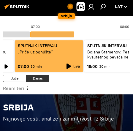
LAT
Srbija
07:00
08:00
SPUTNJIK INTERVJU
SPUTNJIK INTERVJU
adnu
„Priče uz ognjište“
Bojana Stamenov: Pesm
kvalitetnog pevača ne 
dugo da živi
live
07:00
16:00
30 min
30 min
Juče
Danas
Reemiteri
SRBIJA
Najnovije vesti, analize i zanimljivosti iz Srbije