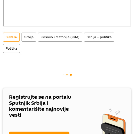
SRBIJA
Srbija
Kosovo i Metohija (KiM)
Srbija – politika
Politika
Registrujte se na portalu
Sputnjik Srbija i
komentarišite najnovije
vesti