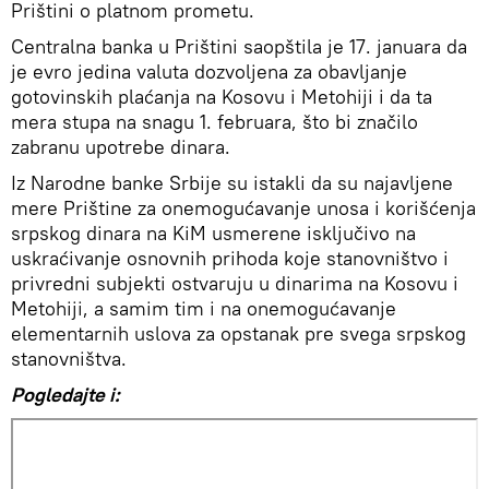
Prištini o platnom prometu.
Centralna banka u Prištini saopštila je 17. januara da
je evro jedina valuta dozvoljena za obavljanje
gotovinskih plaćanja na Kosovu i Metohiji i da ta
mera stupa na snagu 1. februara, što bi značilo
zabranu upotrebe dinara.
Iz Narodne banke Srbije su istakli da su najavljene
mere Prištine za onemogućavanje unosa i korišćenja
srpskog dinara na KiM usmerene isključivo na
uskraćivanje osnovnih prihoda koje stanovništvo i
privredni subjekti ostvaruju u dinarima na Kosovu i
Metohiji, a samim tim i na onemogućavanje
elementarnih uslova za opstanak pre svega srpskog
stanovništva.
Pogledajte i: