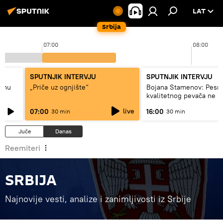
LAT
Srbija
07:00
08:00
SPUTNJIK INTERVJU
SPUTNJIK INTERVJU
adnu
„Priče uz ognjište“
Bojana Stamenov: Pesm
kvalitetnog pevača ne 
dugo da živi
live
07:00
16:00
30 min
30 min
Juče
Danas
Reemiteri
SRBIJA
Najnovije vesti, analize i zanimljivosti iz Srbije