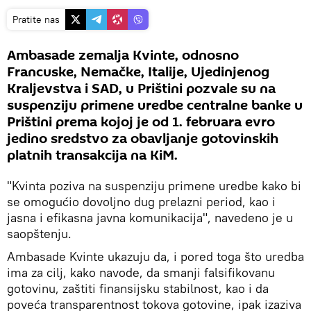
Pratite nas
Ambasade zemalja Kvinte, odnosno
Francuske, Nemačke, Italije, Ujedinjenog
Kraljevstva i SAD, u Prištini pozvale su na
suspenziju primene uredbe centralne banke u
Prištini prema kojoj je od 1. februara evro
jedino sredstvo za obavljanje gotovinskih
platnih transakcija na KiM.
"Kvinta poziva na suspenziju primene uredbe kako bi
se omogućio dovoljno dug prelazni period, kao i
jasna i efikasna javna komunikacija", navedeno je u
saopštenju.
Ambasade Kvinte ukazuju da, i pored toga što uredba
ima za cilj, kako navode, da smanji falsifikovanu
gotovinu, zaštiti finansijsku stabilnost, kao i da
poveća transparentnost tokova gotovine, ipak izaziva