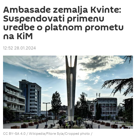
Ambasade zemalja Kvinte:
Suspendovati primenu
uredbe o platnom prometu
na KiM
12:52 28.01.2024
CC BY-SA 4.0
/
Wikipedia/Fitore Syla/Cropped photo
/