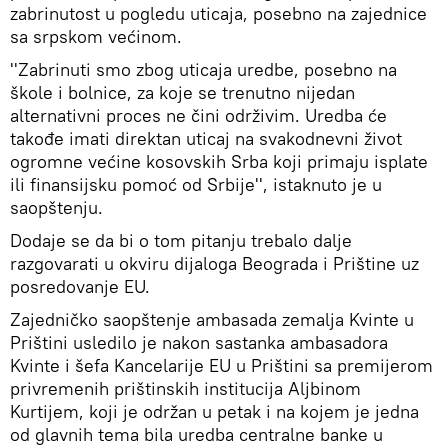
zabrinutost u pogledu uticaja, posebno na zajednice
sa srpskom većinom.
''Zabrinuti smo zbog uticaja uredbe, posebno na
škole i bolnice, za koje se trenutno nijedan
alternativni proces ne čini održivim. Uredba će
takođe imati direktan uticaj na svakodnevni život
ogromne većine kosovskih Srba koji primaju isplate
ili finansijsku pomoć od Srbije'', istaknuto je u
saopštenju.
Dodaje se da bi o tom pitanju trebalo dalje
razgovarati u okviru dijaloga Beograda i Prištine uz
posredovanje EU.
Zajedničko saopštenje ambasada zemalja Kvinte u
Prištini usledilo je nakon sastanka ambasadora
Kvinte i šefa Kancelarije EU u Prištini sa premijerom
privremenih prištinskih institucija Aljbinom
Kurtijem, koji je održan u petak i na kojem je jedna
od glavnih tema bila uredba centralne banke u