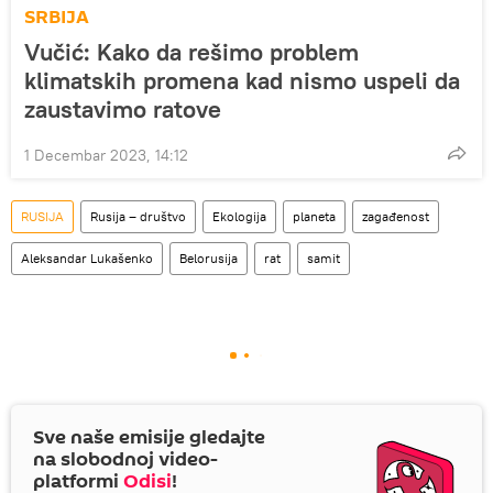
SRBIJA
Vučić: Kako da rešimo problem
klimatskih promena kad nismo uspeli da
zaustavimo ratove
1 Decembar 2023, 14:12
RUSIJA
Rusija – društvo
Ekologija
planeta
zagađenost
Aleksandar Lukašenko
Belorusija
rat
samit
Sve naše emisije gledajte
na slobodnoj video-
platformi
Odisi
!