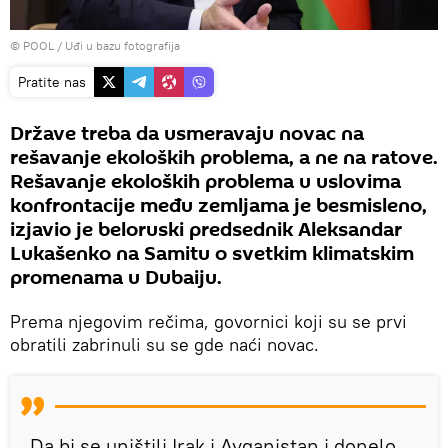
© POOL
/
Uđi u bazu fotografija
Pratite nas
Države treba da usmeravaju novac na
rešavanje ekoloških problema, a ne na ratove.
Rešavanje ekoloških problema u uslovima
konfrontacije među zemljama je besmisleno,
izjavio je beloruski predsednik Aleksandar
Lukašenko na Samitu o svetkim klimatskim
promenama u Dubaiju.
Prema njegovim rečima, govornici koji su se prvi
obratili zabrinuli su se gde naći novac.
„Da bi se uništili Irak i Avganistan i donelo