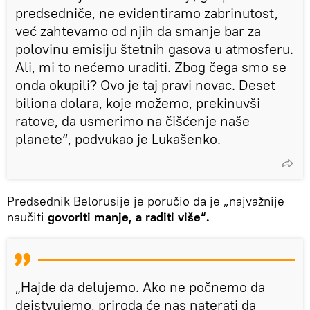
predsedniče, ne evidentiramo zabrinutost,
već zahtevamo od njih da smanje bar za
polovinu emisiju štetnih gasova u atmosferu.
Ali, mi to nećemo uraditi. Zbog čega smo se
onda okupili? Ovo je taj pravi novac. Deset
biliona dolara, koje možemo, prekinuvši
ratove, da usmerimo na čišćenje naše
planete“, podvukao je Lukašenko.
Predsednik Belorusije je poručio da je „najvažnije
naučiti
govoriti manje, a raditi više“.
„Hajde da delujemo. Ako ne počnemo da
dejstvujemo, priroda će nas naterati da