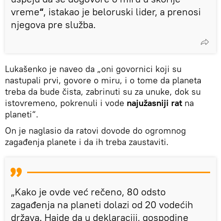
vreme
“
, istakao je beloruski lider, a prenosi
njegova pre služba.
Lukašenko je naveo da „oni govornici koji su
nastupali prvi, govore o miru, i o tome da planeta
treba da bude čista, zabrinuti su za unuke, dok su
istovremeno, pokrenuli i vode
najužasniji rat
na
planeti“.
On je naglasio da ratovi dovode do ogromnog
zagađenja planete i da ih treba zaustaviti.
„Kako je ovde već rečeno, 80 odsto
zagađenja na planeti dolazi od 20 vodećih
država. Hajde da u deklaraciji, gospodine