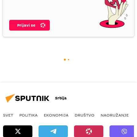
Prijavi se
Srbija
SVET
POLITIKA
EKONOMIJA
DRUŠTVO
NAORUŽANJE