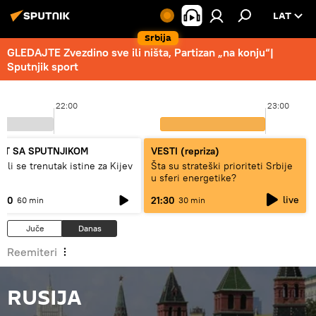
LAT
Srbija
GLEDAJTE Zvezdino sve ili ništa, Partizan „na konju“|
Sputnjik sport
9
22:00
23:00
ET SA SPUTNJIKOM
VESTI (repriza)
ži li se trenutak istine za Kijev
Šta su strateški prioriteti Srbije
u sferi energetike?
live
:00
21:30
60 min
30 min
Juče
Danas
Reemiteri
RUSIJA