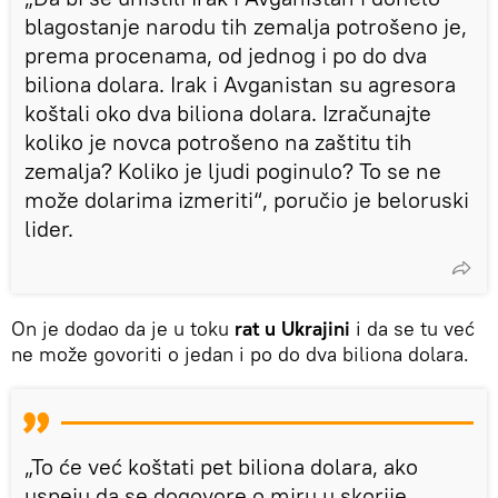
blagostanje narodu tih zemalja potrošeno je,
prema procenama, od jednog i po do dva
biliona dolara. Irak i Avganistan su agresora
koštali oko dva biliona dolara. Izračunajte
koliko je novca potrošeno na zaštitu tih
zemalja? Koliko je ljudi poginulo? To se ne
može dolarima izmeriti“, poručio je beloruski
lider.
On je dodao da je u toku
rat u Ukrajini
i da se tu već
ne može govoriti o jedan i po do dva biliona dolara.
„To će već koštati pet biliona dolara, ako
uspeju da se dogovore o miru u skorije