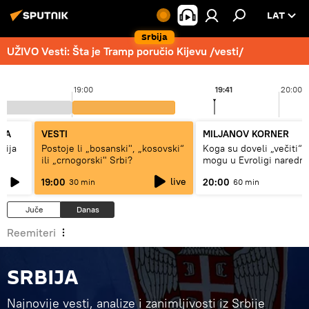
LAT
Srbija
UŽIVO Vesti: Šta je Tramp poručio Kijevu /vesti/
19:00
19:41
20:00
KA
VESTI
MILJANOV KORNER
sija
Postoje li „bosanski", „kosovski“
Koga su doveli „večiti“ i
ili „crnogorski" Srbi?
mogu u Evroligi naredn
live
19:00
20:00
30 min
60 min
Juče
Danas
Reemiteri
SRBIJA
Najnovije vesti, analize i zanimljivosti iz Srbije