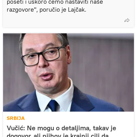
poseti i uskoro ćemo nastaviti naše
razgovore", poručio je Lajčak.
SRBIJA
Vučić: Ne mogu o detaljima, takav je
dogovor, ali njihov je krajnji cilj da