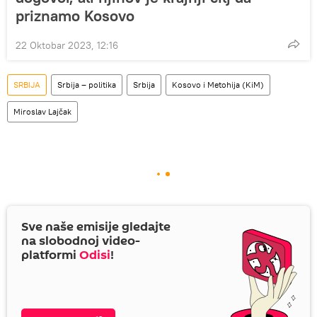
priznamo Kosovo
22 Oktobar 2023, 12:16
SRBIJA
Srbija – politika
Srbija
Kosovo i Metohija (KiM)
Miroslav Lajčak
Sve naše emisije gledajte
na slobodnoj video-
platformi
Odisi
!