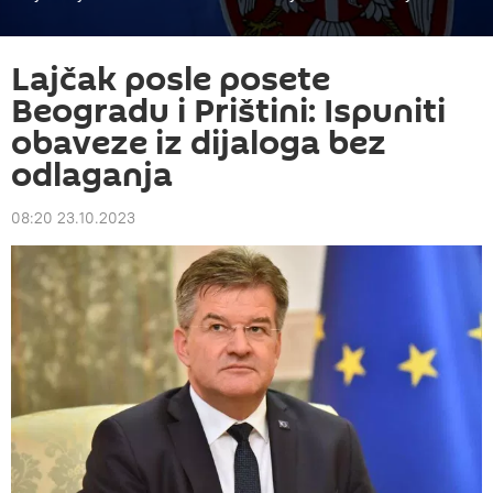
Lajčak posle posete
Beogradu i Prištini: Ispuniti
obaveze iz dijaloga bez
odlaganja
08:20 23.10.2023