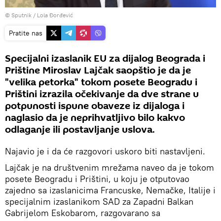
© Sputnik / Lola Đorđević
Pratite nas
Specijalni izaslanik EU za dijalog Beograda i
Prištine Miroslav Lajčak saopštio je da je
"velika petorka" tokom posete Beogradu i
Prištini izrazila očekivanje da dve strane u
potpunosti ispune obaveze iz dijaloga i
naglasio da je neprihvatljivo bilo kakvo
odlaganje ili postavljanje uslova.
Najavio je i da će razgovori uskoro biti nastavljeni.
Lajčak je na društvenim mrežama naveo da je tokom
posete Beogradu i Prištini, u koju je otputovao
zajedno sa izaslanicima Francuske, Nemačke, Italije i
specijalnim izaslanikom SAD za Zapadni Balkan
Gabrijelom Eskobarom, razgovarano sa