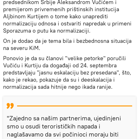
predsednikom Srbije Aleksandrom Vučićem i
premijerom privremenih prištinskih institucija
Aljbinom Kurtijem o tome kako unaprediti
normalizaciju odnosa i ostvariti napredak u primeni
Sporazuma o putu ka normalizaciji.
On je dodao da je tema bila i bezbednosna situacija
na severu KiM.
Ponovio je da su članovi "velike petorke" poručili
Vučiću i Kurtiju da događaji od 24. septembra
predstavljaju "jasnu eskalaciju bez presedana", što,
kako je rekao, pokazuje da su i deeskalacija i
normalizacija sada hitnije nego ikada ranije.
"Zajedno sa našim partnerima, ujedinjeni
smo u osudi terorističkih napada i
naglašavamo da svi počinioci moraju biti