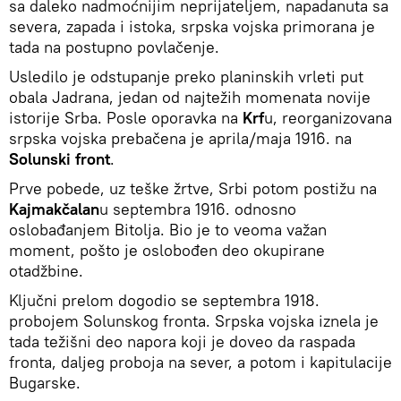
sa daleko nadmoćnijim neprijateljem, napadanuta sa
severa, zapada i istoka, srpska vojska primorana je
tada na postupno povlačenje.
Usledilo je odstupanje preko planinskih vrleti put
obala Jadrana, jedan od najtežih momenata novije
istorije Srba. Posle oporavka na
Krf
u, reorganizovana
srpska vojska prebačena je aprila/maja 1916. na
Solunski front
.
Prve pobede, uz teške žrtve, Srbi potom postižu na
Kajmakčalan
u septembra 1916. odnosno
oslobađanjem Bitolja. Bio je to veoma važan
moment, pošto je oslobođen deo okupirane
otadžbine.
Ključni prelom dogodio se septembra 1918.
probojem Solunskog fronta. Srpska vojska iznela je
tada težišni deo napora koji je doveo da raspada
fronta, daljeg proboja na sever, a potom i kapitulacije
Bugarske.