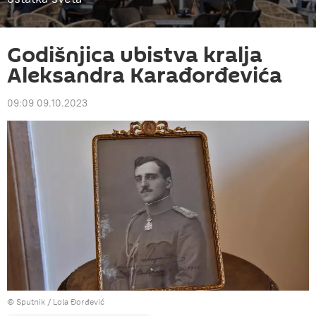
Godišnjica ubistva kralja
Aleksandra Karađorđevića
09:09 09.10.2023
© Sputnik / Lola Đorđević