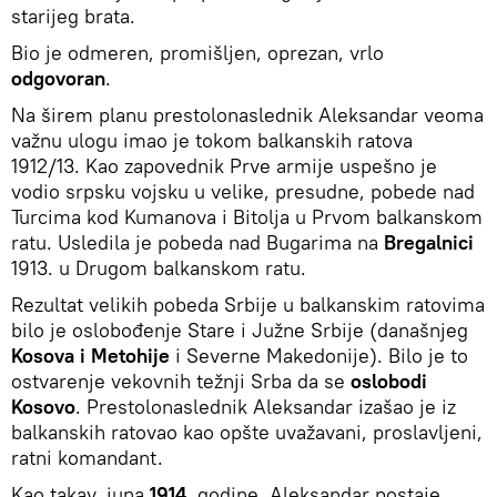
starijeg brata.
Bio je odmeren, promišljen, oprezan, vrlo
odgovoran
.
Na širem planu prestolonaslednik Aleksandar veoma
važnu ulogu imao je tokom balkanskih ratova
1912/13. Kao zapovednik Prve armije uspešno je
vodio srpsku vojsku u velike, presudne, pobede nad
Turcima kod Kumanova i Bitolja u Prvom balkanskom
ratu. Usledila je pobeda nad Bugarima na
Bregalnici
1913. u Drugom balkanskom ratu.
Rezultat velikih pobeda Srbije u balkanskim ratovima
bilo je oslobođenje Stare i Južne Srbije (današnjeg
Kosova i Metohije
i Severne Makedonije). Bilo je to
ostvarenje vekovnih težnji Srba da se
oslobodi
Kosovo
. Prestolonaslednik Aleksandar izašao je iz
balkanskih ratovao kao opšte uvažavani, proslavljeni,
ratni komandant.
Kao takav, juna
1914
. godine, Aleksandar postaje