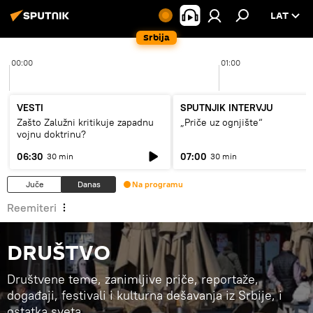
LAT
Srbija
00:00
01:00
VESTI
SPUTNJIK INTERVJU
Zašto Zalužni kritikuje zapadnu
„Priče uz ognjište“
vojnu doktrinu?
06:30
07:00
30 min
30 min
Juče
Danas
Na programu
Reemiteri
DRUŠTVO
Društvene teme, zanimljive priče, reportaže,
događaji, festivali i kulturna dešavanja iz Srbije, i
ostatka sveta