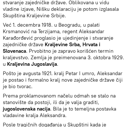
stvaranje zajedničke države. Oblikovana u vidu
vladine izjave, Nišku deklaraciju je potom izglasala
Skupština Kraljevine Srbije.
Već 1. decembra 1918. u Beogradu, u palati
Krsmanović na Terzijama, regent Aleksandar
Karađorđević proglasio je ujedinjenje i stvaranje
zajedničke države
Kraljevine Srba, Hrvata i
Slovenaca
. Prvobitno je zapravo korišćen termin
kraljevstvo. Zemlja je preimenovana 3. oktobra 1929.
u
Kraljevina Jugoslavija
.
Pošto je avgusta 1921. kralj Petar I umro, Aleksandar
je postao i formalno kralj nove zajedničke države čiji
je bio tvorac.
Prema proklamovanom načelu odmah se stalo na
stanovište da postoji, ili da je valja graditi,
jugoslovenska nacija
. Bila je to temeljna postavka
vladavine kralja Aleksandra.
Posle tragičnih događanja u Skupštini kada je