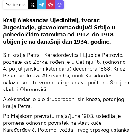
Pratite nas
Kralj Aleksandar Ujedinitelj, tvorac
Jugoslavije, glavnokomandujući Srbije u
pobedničkim ratovima od 1912. do 1918.
ubijen je na današnji dan 1934. godine.
Sin kralja Petra I Karađorđevića i Ljubice Petrović,
poznate kao Zorka, rođen je u Cetinju 16. (odnosno
4. po julijanskom kalendaru) decembra 1888. Knez
Petar, sin kneza Aleksandra, unuk Karađorđev,
nalazio se u to vreme u izgnanstvu pošto su Srbijom
vladali Obrenovići.
Aleksandar je bio drugorođeni sin kneza, potonjeg
kralja Petra.
Po Majskom prevratu maja/juna 1903. usledila je
promena odnosno povratak na vlast kuće
Karađorđević. Potomci vožda Prvog srpskog ustanka