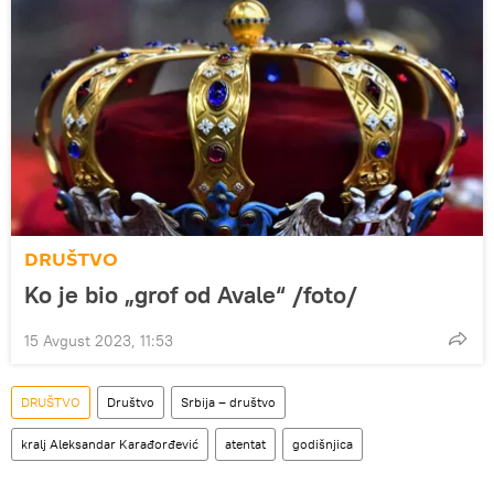
DRUŠTVO
Ko je bio „grof od Avale“ /foto/
15 Avgust 2023, 11:53
DRUŠTVO
Društvo
Srbija – društvo
kralj Aleksandar Karađorđević
atentat
godišnjica