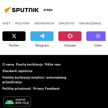
Srbija
SVET
POLITIKA
EKONOMIJA
DRUŠTVO
NAORUŽANJE
Twitter
Telegram
Odysee
Viber
O nama
Pravila korišćenja
Pišite nam
Standardi zajednice
Politika korišćenja kolačića i automatskog
prijavljivanja
Politika privatnosti
Privacy Feedback