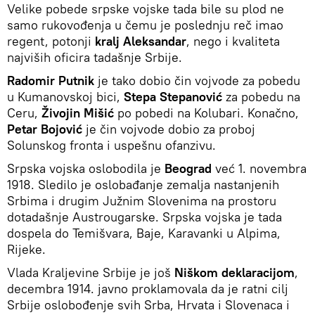
Velike pobede srpske vojske tada bile su plod ne
samo rukovođenja u čemu je poslednju reč imao
regent, potonji
kralj Aleksandar
, nego i kvaliteta
najviših oficira tadašnje Srbije.
Radomir Putnik
je tako dobio čin vojvode za pobedu
u Kumanovskoj bici,
Stepa Stepanović
za pobedu na
Ceru,
Živojin Mišić
po pobedi na Kolubari. Konačno,
Petar Bojović
je čin vojvode dobio za proboj
Solunskog fronta i uspešnu ofanzivu.
Srpska vojska oslobodila je
Beograd
već 1. novembra
1918. Sledilo je oslobađanje zemalja nastanjenih
Srbima i drugim Južnim Slovenima na prostoru
dotadašnje Austrougarske. Srpska vojska je tada
dospela do Temišvara, Baje, Karavanki u Alpima,
Rijeke.
Vlada Kraljevine Srbije je još
Niškom deklaracijom
,
decembra 1914. javno proklamovala da je ratni cilj
Srbije oslobođenje svih Srba, Hrvata i Slovenaca i