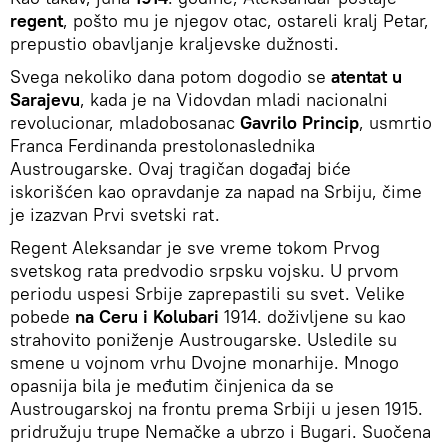
regent
, pošto mu je njegov otac, ostareli kralj Petar,
prepustio obavljanje kraljevske dužnosti.
Svega nekoliko dana potom dogodio se
atentat u
Sarajevu
, kada je na Vidovdan mladi nacionalni
revolucionar, mladobosanac
Gavrilo Princip
, usmrtio
Franca Ferdinanda prestolonaslednika
Austrougarske. Ovaj tragičan događaj biće
iskorišćen kao opravdanje za napad na Srbiju, čime
je izazvan Prvi svetski rat.
Regent Aleksandar je sve vreme tokom Prvog
svetskog rata predvodio srpsku vojsku. U prvom
periodu uspesi Srbije zaprepastili su svet. Velike
pobede
na Ceru i Kolubari
1914. doživljene su kao
strahovito poniženje Austrougarske. Usledile su
smene u vojnom vrhu Dvojne monarhije. Mnogo
opasnija bila je međutim činjenica da se
Austrougarskoj na frontu prema Srbiji u jesen 1915.
pridružuju trupe Nemačke a ubrzo i Bugari. Suočena