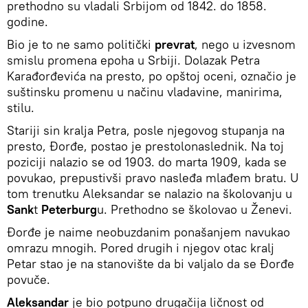
prethodno su vladali Srbijom od 1842. do 1858.
godine.
Bio je to ne samo politički
prevrat
, nego u izvesnom
smislu promena epoha u Srbiji. Dolazak Petra
Karađorđevića na presto, po opštoj oceni, označio je
suštinsku promenu u načinu vladavine, manirima,
stilu.
Stariji sin kralja Petra, posle njegovog stupanja na
presto, Đorđe, postao je prestolonaslednik. Na toj
poziciji nalazio se od 1903. do marta 1909, kada se
povukao, prepustivši pravo nasleđa mlađem bratu. U
tom trenutku Aleksandar se nalazio na školovanju u
Sank
t
Peterburg
u. Prethodno se školovao u Ženevi.
Đorđe je naime neobuzdanim ponašanjem navukao
omrazu mnogih. Pored drugih i njegov otac kralj
Petar stao je na stanovište da bi valjalo da se Đorđe
povuče.
Aleksandar
je bio potpuno drugačija ličnost od