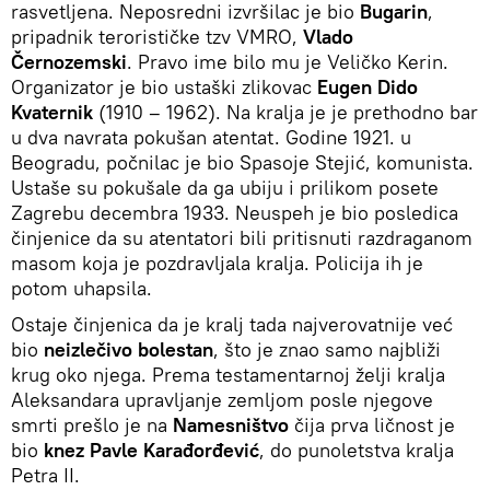
rasvetljena. Neposredni izvršilac je bio
Bugarin
,
pripadnik terorističke tzv VMRO,
Vlado
Černozemski
. Pravo ime bilo mu je Veličko Kerin.
Organizator je bio ustaški zlikovac
Eugen Dido
Kvaternik
(1910 – 1962). Na kralja je je prethodno bar
u dva navrata pokušan atentat. Godine 1921. u
Beogradu, počnilac je bio Spasoje Stejić, komunista.
Ustaše su pokušale da ga ubiju i prilikom posete
Zagrebu decembra 1933. Neuspeh je bio posledica
činjenice da su atentatori bili pritisnuti razdraganom
masom koja je pozdravljala kralja. Policija ih je
potom uhapsila.
Ostaje činjenica da je kralj tada najverovatnije već
bio
neizlečivo bolestan
, što je znao samo najbliži
krug oko njega. Prema testamentarnoj želji kralja
Aleksandara upravljanje zemljom posle njegove
smrti prešlo je na
Namesništvo
čija prva ličnost je
bio
knez Pavle Karađorđević
, do punoletstva kralja
Petra II.