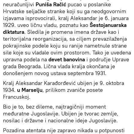
neuračunljivi
Puniša Račić
pucao u poslanike
Hrvatske seljačke stranke koji su ga neodgovornim
izjavama isprovocirali, kralj Aleksandar je 6. januara
1929. uveo ličnu vladu, poznatu kao
Šestojanuarska
diktatura
. Sledila je promena imena države kao i
teritorijalna reorganizacija, sa ciljem prevazilaženja
pokrajinske podele koju su ranije nametnule strane
sile koje su vladale ovim prostorom. Tako je uvedena
upravna podela na
devet banovina
i područje Uprave
grada Beograda. Lična vlada kralja okončana je
donošenjem novog ustava septembra 1931.
Kralj Aleksandar Karađorđević ubijen je 9. oktobra
1934.
u Marselju
, prilikom zvaniče posete
Francuskoj.
Bio je to, bez dileme, najtragičniji moment
međuratne Jugoslavije. Ubijen je tvorac zemlje,
nosilac i državne i nacionalne ideje Jugoslavije.
Pozadina atentata nije zapravo nikada u potpunosti