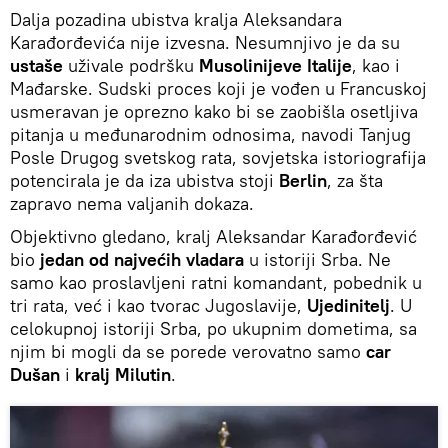
Dalja pozadina ubistva kralja Aleksandara
Karađorđevića nije izvesna. Nesumnjivo je da su
ustaše
uživale podršku
Musolinijeve Italije
, kao i
Mađarske. Sudski proces koji je vođen u Francuskoj
usmeravan je oprezno kako bi se zaobišla osetljiva
pitanja u međunarodnim odnosima, navodi Tanjug
Posle Drugog svetskog rata, sovjetska istoriografija
potencirala je da iza ubistva stoji
Berlin
, za šta
zapravo nema valjanih dokaza.
Objektivno gledano, kralj Aleksandar Karađorđević
bio
jedan od najvećih vladara
u istoriji Srba. Ne
samo kao proslavljeni ratni komandant, pobednik u
tri rata, već i kao tvorac Jugoslavije,
Ujedinitelj
. U
celokupnoj istoriji Srba, po ukupnim dometima, sa
njim bi mogli da se porede verovatno samo
car
Dušan
i
kralj Milutin
.