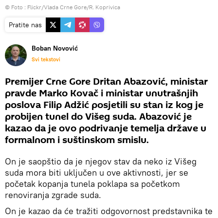
© Foto :
Flickr/Vlada Crne Gore/R. Koprivica
Pratite nas
Boban Novović
Svi tekstovi
Premijer Crne Gore Dritan Abazović, ministar
pravde Marko Kovač i ministar unutrašnjih
poslova Filip Adžić posjetili su stan iz kog je
probijen tunel do Višeg suda. Abazović je
kazao da je ovo podrivanje temelja države u
formalnom i suštinskom smislu.
On je saopštio da je njegov stav da neko iz Višeg
suda mora biti uključen u ove aktivnosti, jer se
početak kopanja tunela poklapa sa početkom
renoviranja zgrade suda.
On je kazao da će tražiti odgovornost predstavnika te