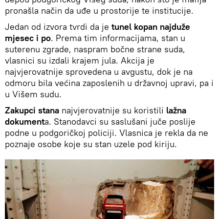
pronašla način da uđe u prostorije te institucije.
Jedan od izvora tvrdi da je
tunel kopan najduže
mjesec i po
. Prema tim informacijama, stan u
suterenu zgrade, naspram bočne strane suda,
vlasnici su izdali krajem jula. Akcija je
najvjerovatnije sprovedena u avgustu, dok je na
odmoru bila većina zaposlenih u državnoj upravi, pa i
u Višem sudu.
Zakupci stana
najvjerovatnije su koristili
lažna
dokument
a. Stanodavci su saslušani juče poslije
podne u podgoričkoj policiji. Vlasnica je rekla da ne
poznaje osobe koje su stan uzele pod kiriju.