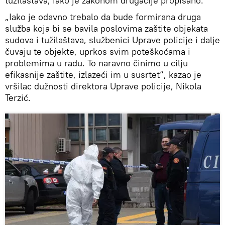
tužilaštava, iako je zakonom drugačije propisano.
„Iako je odavno trebalo da bude formirana druga
služba koja bi se bavila poslovima zaštite objekata
sudova i tužilaštava, službenici Uprave policije i dalje
čuvaju te objekte, uprkos svim poteškoćama i
problemima u radu. To naravno činimo u cilju
efikasnije zaštite, izlazeći im u susrtet“, kazao je
vršilac dužnosti direktora Uprave policije, Nikola
Terzić.