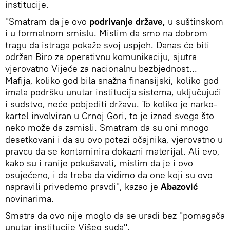
institucije.
"Smatram da je ovo
podrivanje države,
u suštinskom
i u formalnom smislu. Mislim da smo na dobrom
tragu da istraga pokaže svoj uspjeh. Danas će biti
održan Biro za operativnu komunikaciju, sjutra
vjerovatno Vijeće za nacionalnu bezbjednost...
Mafija, koliko god bila snažna finansijski, koliko god
imala podršku unutar institucija sistema, uključujući
i sudstvo, neće pobjediti državu. To koliko je narko-
kartel involviran u Crnoj Gori, to je iznad svega što
neko može da zamisli. Smatram da su oni mnogo
desetkovani i da su ovo potezi očajnika, vjerovatno u
pravcu da se kontaminira dokazni materijal. Ali evo,
kako su i ranije pokušavali, mislim da je i ovo
osujećeno, i da treba da vidimo da one koji su ovo
napravili privedemo pravdi", kazao je
Abazović
novinarima.
Smatra da ovo nije moglo da se uradi bez "pomagača
unutar institucije Višeg suda".