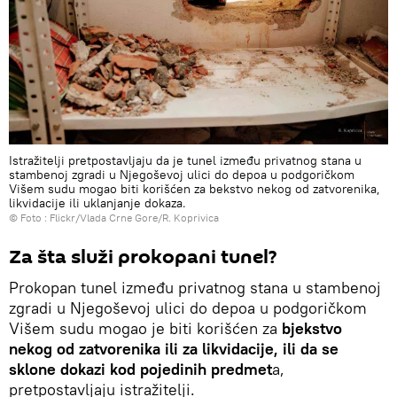
Istražitelji pretpostavljaju da je tunel između privatnog stana u
stambenoj zgradi u Njegoševoj ulici do depoa u podgoričkom
Višem sudu mogao biti korišćen za bekstvo nekog od zatvorenika,
likvidacije ili uklanjanje dokaza.
© Foto :
Flickr/Vlada Crne Gore/R. Koprivica
Za šta služi prokopani tunel?
Prokopan tunel između privatnog stana u stambenoj
zgradi u Njegoševoj ulici do depoa u podgoričkom
Višem sudu mogao je biti korišćen za
bjekstvo
nekog od zatvorenika ili za likvidacije, ili da se
sklone dokazi kod pojedinih predmet
a,
pretpostavljaju istražitelji.