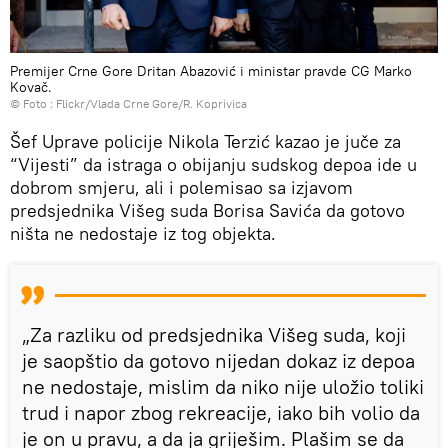
Premijer Crne Gore Dritan Abazović i ministar pravde CG Marko
Kovač.
© Foto :
Flickr/Vlada Crne Gore/R. Koprivica
Šef Uprave policije Nikola Terzić kazao je juče za
“Vijesti” da istraga o obijanju sudskog depoa ide u
dobrom smjeru, ali i polemisao sa izjavom
predsjednika Višeg suda Borisa Savića da gotovo
ništa ne nedostaje iz tog objekta.
„Za razliku od predsjednika Višeg suda, koji
je saopštio da gotovo nijedan dokaz iz depoa
ne nedostaje, mislim da niko nije uložio toliki
trud i napor zbog rekreacije, iako bih volio da
je on u pravu, a da ja griješim. Plašim se da