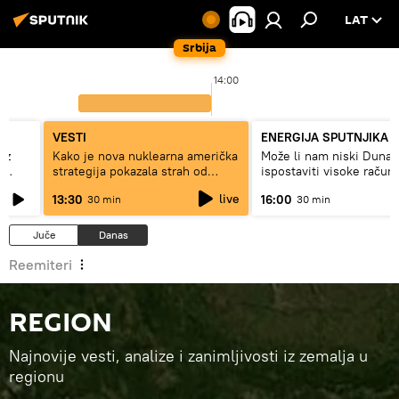
LAT
Srbija
14:00
VESTI
ENERGIJA SPUTNJIKA
ez
Kako je nova nuklearna američka
Može li nam niski Dunav
e
strategija pokazala strah od
ispostaviti visoke račun
Rusije?
struju, ili restrikcije
live
13:30
16:00
30 min
30 min
Juče
Danas
Reemiteri
REGION
Najnovije vesti, analize i zanimljivosti iz zemalja u
regionu