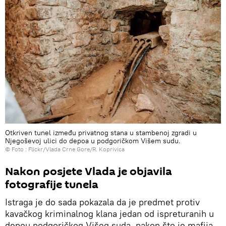
Otkriven tunel između privatnog stana u stambenoj zgradi u
Njegoševoj ulici do depoa u podgoričkom Višem sudu.
© Foto :
Flickr/Vlada Crne Gore/R. Koprivica
Nakon posjete Vlada je objavila
fotografije tunela
Istraga je do sada pokazala da je predmet protiv
kavačkog kriminalnog klana jedan od ispreturanih u
depou podgoričkog Višeg suda, nakon što je mafija