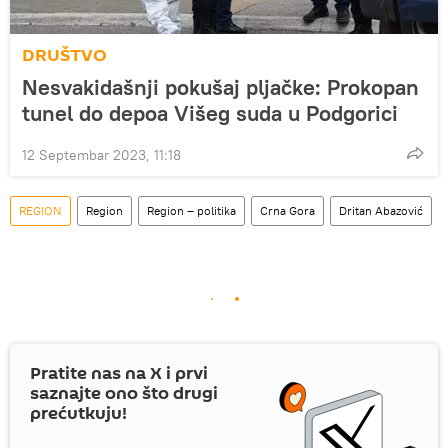
DRUŠTVO
Nesvakidašnji pokušaj pljačke: Prokopan
tunel do depoa Višeg suda u Podgorici
12 Septembar 2023, 11:18
REGION
Region
Region – politika
Crna Gora
Dritan Abazović
Pratite nas na
X
i prvi
saznajte ono što drugi
prećutkuju!