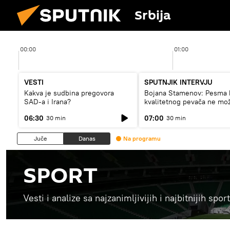
Srbija
00:00
01:00
VESTI
SPUTNJIK INTERVJU
Kakva je sudbina pregovora
Bojana Stamenov: Pesma 
SAD-a i Irana?
kvalitetnog pevača ne mo
dugo da živi
06:30
07:00
30 min
30 min
Juče
Danas
Na programu
SPORT
Vesti i analize sa najzanimljivijih i najbitnijih sp