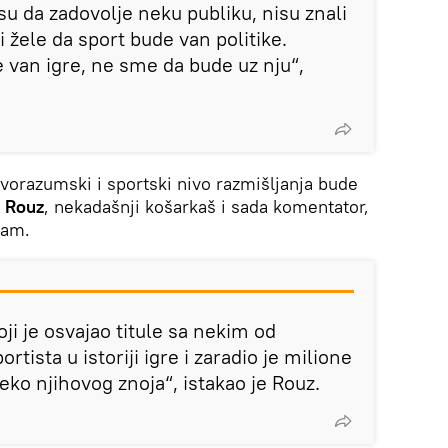
u da zadovolje neku publiku, nisu znali
i žele da sport bude van politike.
 van igre, ne sme da bude uz nju“,
avorazumski i sportski nivo razmišljanja bude
n Rouz
, nekadašnji košarkaš i sada komentator,
zam.
koji je osvajao titule sa nekim od
rtista u istoriji igre i zaradio je milione
reko njihovog znoja“, istakao je Rouz.