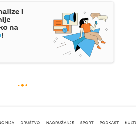
nalize i
nije
ko na
u
!
NOMIJA
DRUŠTVO
NAORUŽANJE
SPORT
PODKAST
KULT