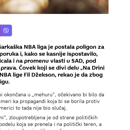
rkaška NBA liga je postala poligon za
poruka i, kako se kasnije ispostavilo,
icala i na promenu vlasti u SAD, pod
prava. Čovek koji se divi delu „Na Drini
k NBA lige Fil Džekson, rekao je da zbog
igu.
i okončana u „mehuru“, očekivano bi bilo da
meri ka propagandi koja bi se borila protiv
rici to tada nije bio slučaj.
ni“, zloupotrebljena je od strane političkih
odelu koja se prenela i na politički teren, a