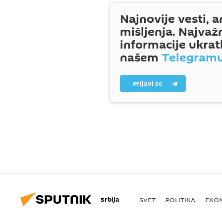
Najnovije vesti, a
mišljenja. Najvaž
informacije ukrat
našem
Telegram
Prijavi se
Srbija
SVET
POLITIKA
EKO