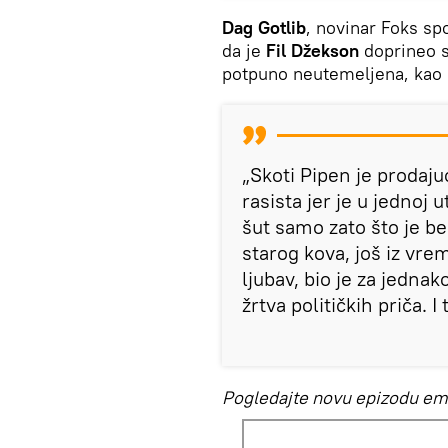
Dag Gotlib
, novinar Foks spo
da je
Fil Džekson
doprineo s
potpuno neutemeljena, kao i 
„Skoti Pipen je prodaju
rasista jer je u jednoj 
šut samo zato što je bel
starog kova, još iz vre
ljubav, bio je za jedna
žrtva političkih priča. I 
Pogledajte novu epizodu emi