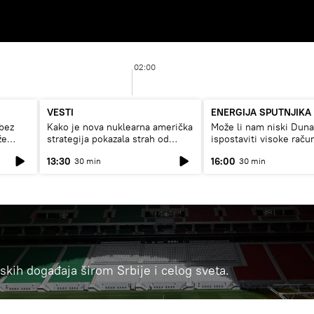
02:00
VESTI
ENERGIJA SPUTNJIKA
bez
Kako je nova nuklearna američka
Može li nam niski Dun
že
strategija pokazala strah od
ispostaviti visoke raču
Rusije?
struju, ili restrikcije
13:30
16:00
30 min
30 min
ortskih događaja širom Srbije i celog sveta.