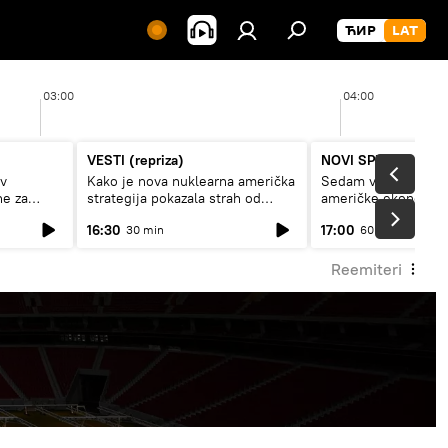
03:00
04:00
VESTI (repriza)
NOVI SPUTNJIK P
av
Kako je nova nuklearna američka
Sedam veličanstven
ne za
strategija pokazala strah od
američke ekonomij
Rusije?
16:30
17:00
30 min
60 min
Reemiteri