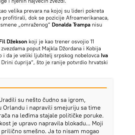
ge i njenih najvećih zvezdi.
kao velika prevara na kojoj su lideri pokreta
o profitirali, dok se pozicije Afroamerikanaca,
 i smene „omraženog“
Donalda Trampa
nisu
Fil Džekson
koji je kao trener osvojio 11
im zvezdama poput Majkla Džordana i Kobija
 i da je veliki ljubitelj srpskog nobelovca
Iva
Drini ćuprija“, što je ranije potvrdio hrvatski
 Uradili su nešto čudno sa igrom,
u Orlandu i napravili smejuriju sa time
ača na leđima stajale političke poruke.
ost je upravo napravila blokadu... Moji
to prilično smešno. Ja to nisam mogao