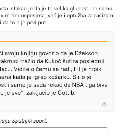
rta istakao je da je to velika glupost, ne samo
vim tim uspesima, već je i optužba za rasizam
da to nije prvi put.
ći svoju knjigu govorio da je Džekson
utakmici tražio da Kukoč šutira poslednji
ac... Vidite o čemu se radi, Fil je hipik
mena kada je igrao košarku. Širio je
kost i samo je sada rekao da NBA liga biva
to je sve“, zaključio je Gotlib.
sije Sputnjik sport.