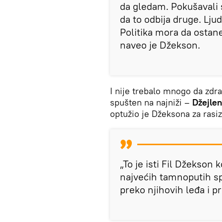
da gledam. Pokušavali s
da to odbija druge. Ljud
Politika mora da ostane
naveo je Džekson.
I nije trebalo mnogo da zdr
spušten na najniži –
Džejle
optužio je Džeksona za rasi
„To je isti Fil Džekson 
najvećih tamnoputih spo
preko njihovih leđa i p