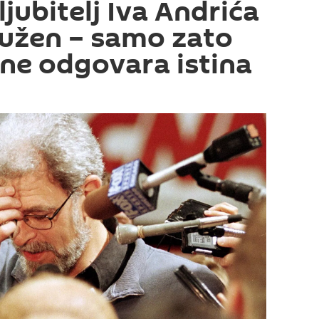
 ljubitelj Iva Andrića
užen – samo zato
 ne odgovara istina