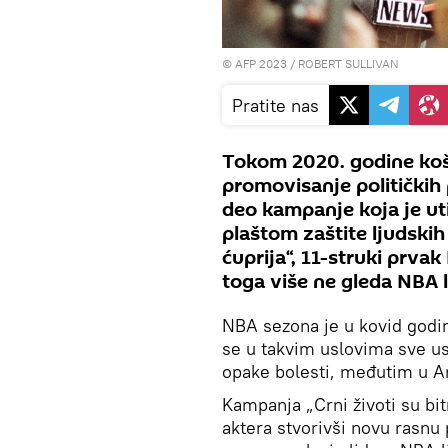
© AFP 2023 / ROBERT SULLIVAN
Pratite nas
Tokom 2020. godine koša
promovisanje političkih 
deo kampanje koja je ut
plaštom zaštite ljudskih 
ćuprija“, 11-struki prva
toga više ne gleda NBA l
NBA sezona je u kovid godin
se u takvim uslovima sve us
opake bolesti, međutim u Ame
Kampanja „Crni životi su bit
aktera stvorivši novu rasnu p