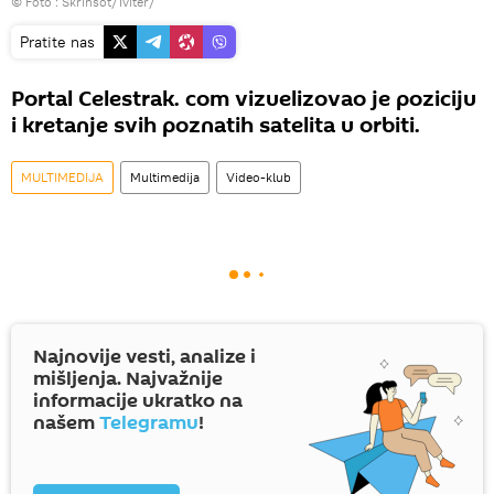
© Foto :
Skrinšot/Tviter/
Pratite nas
Portal Celestrak. com vizuelizovao je poziciju
i kretanje svih poznatih satelita u orbiti.
MULTIMEDIJA
Multimedija
Video-klub
Najnovije vesti, analize i
mišljenja. Najvažnije
informacije ukratko na
našem
Telegramu
!