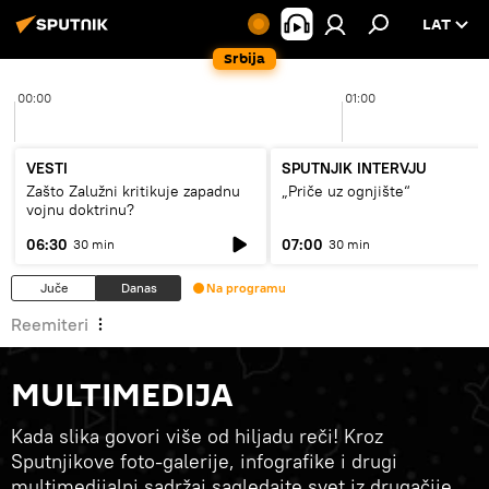
LAT
Srbija
00:00
01:00
VESTI
SPUTNJIK INTERVJU
Zašto Zalužni kritikuje zapadnu
„Priče uz ognjište“
vojnu doktrinu?
06:30
07:00
30 min
30 min
Juče
Danas
Na programu
Reemiteri
MULTIMEDIJA
Kada slika govori više od hiljadu reči! Kroz
Sputnjikove foto-galerije, infografike i drugi
multimedijalni sadržaj sagledajte svet iz drugačije