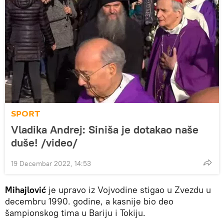
SPORT
Vladika Andrej: Siniša je dotakao naše
duše! /video/
19 Decembar 2022, 14:53
Mihajlović
je upravo iz Vojvodine stigao u Zvezdu u
decembru 1990. godine, a kasnije bio deo
šampionskog tima u Bariju i Tokiju.