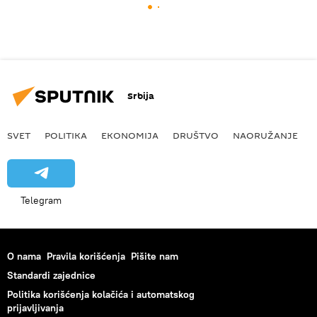
Srbija
SVET
POLITIKA
EKONOMIJA
DRUŠTVO
NAORUŽANJE
Telegram
O nama
Pravila korišćenja
Pišite nam
Standardi zajednice
Politika korišćenja kolačića i automatskog
prijavljivanja