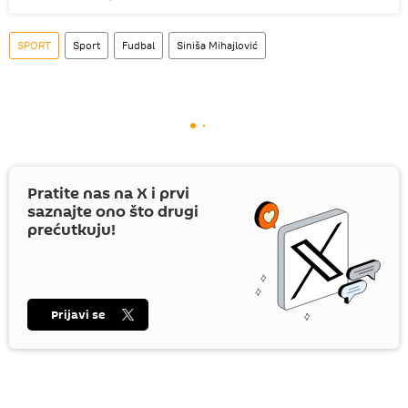
SPORT
Sport
Fudbal
Siniša Mihajlović
Pratite nas na
X
i prvi
saznajte ono što drugi
prećutkuju!
Prijavi se