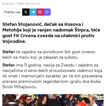
© Sputnik / Petar Milovanović
Pratite nas
Stefan Stojanović, dečak sa Kosova i
Metohije koji je ranjen nadomak Štrpca, biće
gost FK Crvena zvezda na utakmici protiv
Vojvodine.
Stefan
će zajedno sa porodicom biti gost crveno-
belih na meču koji je zakazan za subotu.
Stefan
ima 11 godina, navija za Zvezdu i zajedno sa
navijačima crveno-belih prisustvovaće utakmici koja
će imati i memorijalni karakter jer će biti posvećena
prerano preminulom legendarnom igraču dva kluba
Siniši Mihajloviću.