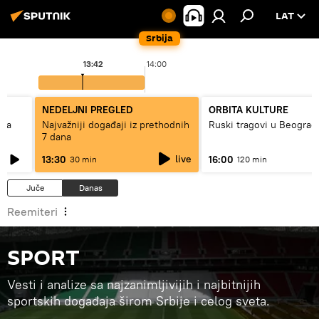
LAT
Srbija
13:42
14:00
NEDELJNI PREGLED
ORBITA KULTURE
ska
Najvažniji događaji iz prethodnih
Ruski tragovi u Beograd
7 dana
live
13:30
16:00
30 min
120 min
Juče
Danas
Reemiteri
SPORT
Vesti i analize sa najzanimljivijih i najbitnijih
sportskih događaja širom Srbije i celog sveta.