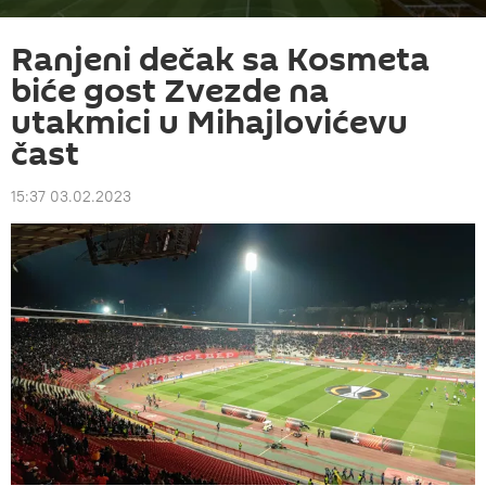
Ranjeni dečak sa Kosmeta
biće gost Zvezde na
utakmici u Mihajlovićevu
čast
15:37 03.02.2023