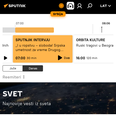
LAT
Srbija
07:00
08:06
SPUTNJIK INTERVJU
ORBITA KULTURE
hodnih
„I u ropstvu – sloboda! Srpska
Ruski tragovi u Beograd
umetnost za vreme Drugog
svetskog rata“
live
07:00
16:00
30 min
120 min
Juče
Danas
Reemiteri
SVET
Najnovije vesti iz sveta