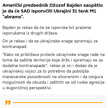
Američki predsednik Džozef Bajden saopštio
je da će SAD isporučiti Ukrajini 31 tenk M1
"abrams".
Bajden je rekao da će se isporuke bit praćene
isporukama iz drugih država.
On je rekao i da se ukrajinske snage spremaju za
kontranapad.
"Kako se približava proleće ukrajinske snage rade na
tome da zaštite teritorije koje drže i spremaju se za
dodatne kontranapade", rekao je on i dodao da je
ukrajinskoj vojsci za to potrebno da poboljša
manevarske psosobnosti na otvorenom i da osigura
mogućnosti da obuzda i zaštititi se od ruske agresije
u dugoročnoj perspektivi.