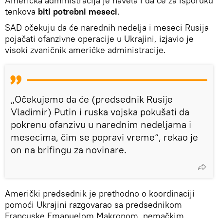
Američka administracija je navela i da će za isporuku
tenkova
biti potrebni meseci
.
SAD očekuju da će narednih nedelja i meseci Rusija
pojačati ofanzivne operacije u Ukrajini, izjavio je
visoki zvaničnik američke administracije.
„Očekujemo da će (predsednik Rusije
Vladimir) Putin i ruska vojska pokušati da
pokrenu ofanzivu u narednim nedeljama i
mesecima, čim se popravi vreme“, rekao je
on na brifingu za novinare.
Američki predsednik je prethodno o koordinaciji
pomoći Ukrajini razgovarao sa predsednikom
Francuske Emanuelom Makronom, nemačkim