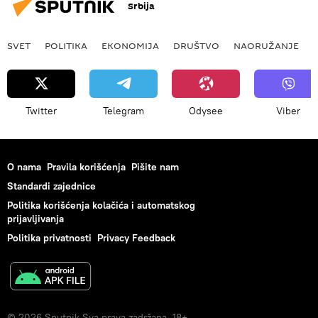
Srbija
SVET
POLITIKA
EKONOMIJA
DRUŠTVO
NAORUŽANJE
Twitter
Telegram
Odysee
Viber
O nama
Pravila korišćenja
Pišite nam
Standardi zajednice
Politika korišćenja kolačića i automatskog
prijavljivanja
Politika privatnosti
Privacy Feedback
© 2026 Sputnik Sva prava zadržana. 18+