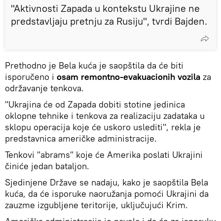
"Aktivnosti Zapada u kontekstu Ukrajine ne
predstavljaju pretnju za Rusiju", tvrdi Bajden.
Prethodno je Bela kuća je saopštila da će biti
isporučeno i
osam remontno-evakuacionih vozila
za
održavanje tenkova.
"Ukrajina će od Zapada dobiti stotine jedinica
oklopne tehnike i tenkova za realizaciju zadataka u
sklopu operacija koje će uskoro uslediti", rekla je
predstavnica američke administracije.
Tenkovi "abrams" koje će Amerika poslati Ukrajini
činiće jedan bataljon.
Sjedinjene Države se nadaju, kako je saopštila Bela
kuća, da će isporuke naoružanja pomoći Ukrajini da
zauzme izgubljene teritorije, uključujući Krim.