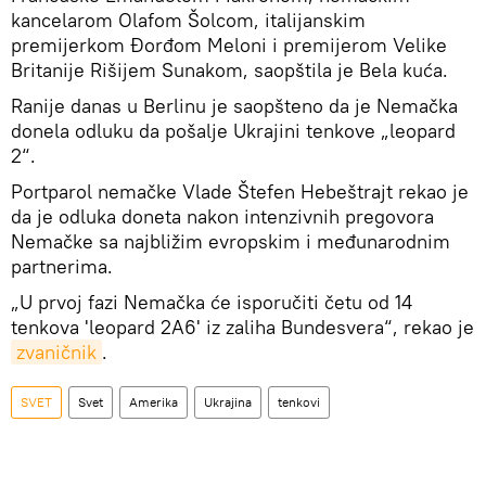
kancelarom Olafom Šolcom, italijanskim
premijerkom Đorđom Meloni i premijerom Velike
Britanije Rišijem Sunakom, saopštila je Bela kuća.
Ranije danas u Berlinu je saopšteno da je Nemačka
donela odluku da pošalje Ukrajini tenkove „leopard
2“.
Portparol nemačke Vlade Štefen Hebeštrajt rekao je
da je odluka doneta nakon intenzivnih pregovora
Nemačke sa najbližim evropskim i međunarodnim
partnerima.
„U prvoj fazi Nemačka će isporučiti četu od 14
tenkova 'leopard 2A6' iz zaliha Bundesvera“, rekao je
zvaničnik
.
SVET
Svet
Amerika
Ukrajina
tenkovi