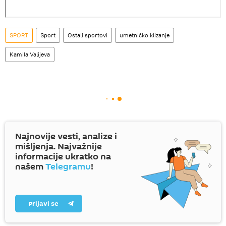
SPORT
Sport
Ostali sportovi
umetničko klizanje
Kamila Valijeva
Najnovije vesti, analize i
mišljenja. Najvažnije
informacije ukratko na
našem
Telegramu
!
Prijavi se