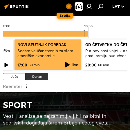
LAT
Srbija
18:00
18:56
NOVI SPUTNJIK POREDAK
OD ČETVRTKA DO ČET
erička
Sedam veličanstvenih za slom
Putinov novi vojni kurs 
američke ekonomije
gradi armiju budućnosti
live
17:00
20:00
60 min
60 min
Juče
Danas
Reemiteri
SPORT
Vesti i analize sa najzanimljivijih i najbitnijih
sportskih događaja širom Srbije i celog sveta.