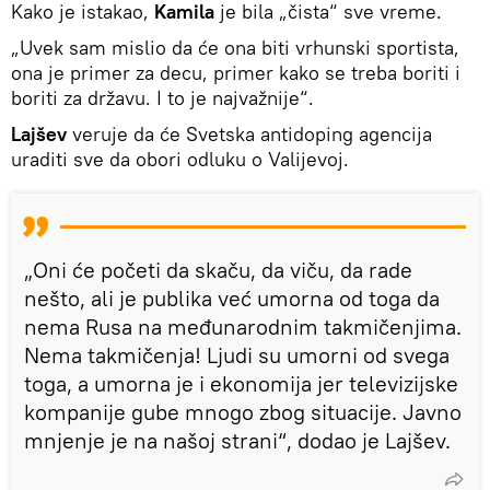
Kako je istakao,
Kamila
je bila „čista“ sve vreme.
„Uvek sam mislio da će ona biti vrhunski sportista,
ona je primer za decu, primer kako se treba boriti i
boriti za državu. I to je najvažnije“.
Lajšev
veruje da će Svetska antidoping agencija
uraditi sve da obori odluku o Valijevoj.
„Oni će početi da skaču, da viču, da rade
nešto, ali je publika već umorna od toga da
nema Rusa na međunarodnim takmičenjima.
Nema takmičenja! Ljudi su umorni od svega
toga, a umorna je i ekonomija jer televizijske
kompanije gube mnogo zbog situacije. Javno
mnjenje je na našoj strani“, dodao je Lajšev.