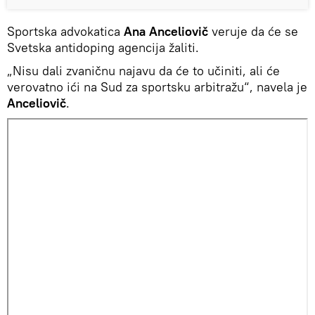
Sportska advokatica
Ana Anceliovič
veruje da će se
Svetska antidoping agencija žaliti.
„Nisu dali zvaničnu najavu da će to učiniti, ali će
verovatno ići na Sud za sportsku arbitražu“, navela je
Anceliovič
.