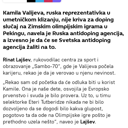
Kamila Valijeva, ruska reprezentativka u
umetničkom klizanju, nije kriva za doping
slučaj na Zimskim olimpijskim igrama u
Pekingu, navela je Ruska antidoping agencija,
a izvesno je da će se Svetska antidoping
agencija žaliti na to.
Rinat Lajšev
, rukovodilac centra za sport i
obrazovanje „Sambo-70“, gde je Valijeva počela
karijeru, rekao je da je verovao u njenu nevinost.
„Rekao sam od početka da će odluka biti u korist
Kamile. Ona je naše dete, osvojila je Evropsko
prvenstvo i svuda je bilo provera. Uz to, u timu
selektorke Eteri Tutberidze nikada ne bi bilo
dozvoljeno da se dogodi bilo kakva glupost,
pogotovo ta da ode na Olimpijske igre pošto je
prethodno uzela nešto“, naveo je
Lajšev
.