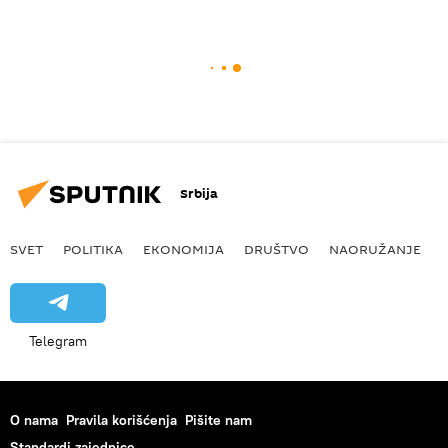
Srbija
SVET
POLITIKA
EKONOMIJA
DRUŠTVO
NAORUŽANJE
Telegram
O nama
Pravila korišćenja
Pišite nam
Standardi zajednice