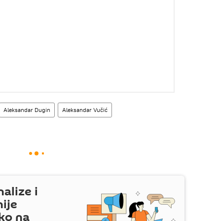
Aleksandar Dugin
Aleksandar Vučić
nalize i
nije
ko na