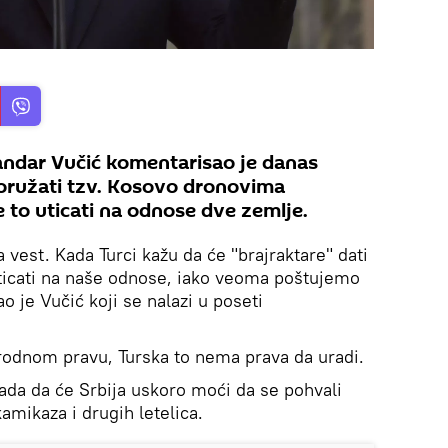
andar Vučić komentarisao je danas
aoružati tzv. Kosovo dronovima
će to uticati na odnose dve zemlje.
a vest. Kada Turci kažu da će "brajraktare" dati
 uticati na naše odnose, iako veoma poštujemo
 je Vučić koji se nalazi u poseti
odnom pravu, Turska to nema prava da uradi.
da da će Srbija uskoro moći da se pohvali
mikaza i drugih letelica.