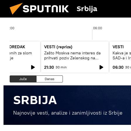
Srbija
05:00
06:00
JIK POREDAK
VESTI (repriza)
VESTI
nstvenih za slom
Zašto Moskva nema interes da
Kakva je 
onomije
prihvati poziv Zelenskog na
SAD-a i I
primirje?
21:30
06:30
30 min
30 
Juče
Danas
SRBIJA
Najnovije vesti, analize i zanimljivosti iz Srbije