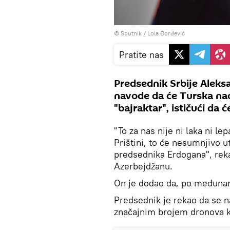
© Sputnik / Lola Đorđević
Pratite nas
Predsednik Srbije Aleks
navode da će Turska n
"bajraktar", ističući da 
"To za nas nije ni laka ni lep
Prištini, to će nesumnjivo
predsednika Erdogana", rekao
Azerbejdžanu.
On je dodao da, po međunar
Predsednik je rekao da se na
značajnim brojem dronova ka