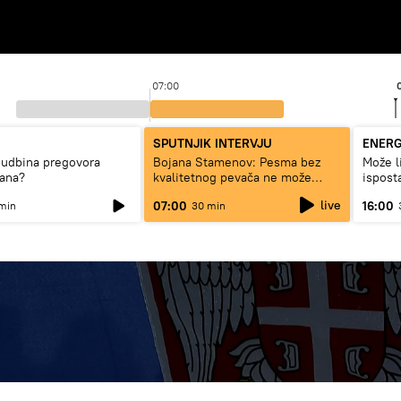
07:00
SPUTNJIK INTERVJU
ENERG
sudbina pregovora
Bojana Stamenov: Pesma bez
Može l
rana?
kvalitetnog pevača ne može
ispost
dugo da živi
struju,
live
07:00
16:00
min
30 min