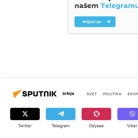
našem
Telegram
Prijavi se
Srbija
SVET
POLITIKA
EKO
Twitter
Telegram
Odysee
Viber