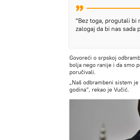
"Bez toga, progutali b
zalogaj da bi nas sada p
Govoreći o srpskoj odbramb
bolja nego ranije i da smo 
poručivali.
„Naš odbrambeni sistem je o
godina“, rekao je Vučić.