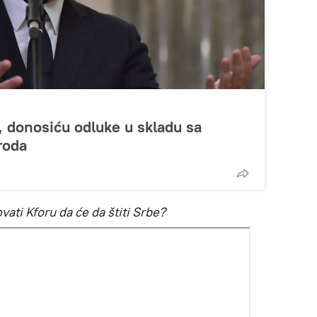
, donosiću odluke u skladu sa
roda
vati Kforu da će da štiti Srbe?