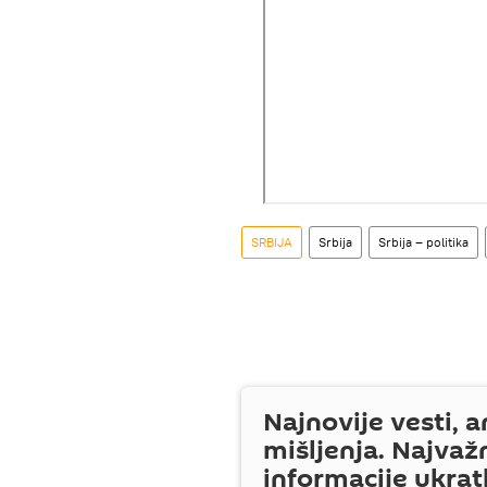
SRBIJA
Srbija
Srbija – politika
Najnovije vesti, a
mišljenja. Najvaž
informacije ukrat