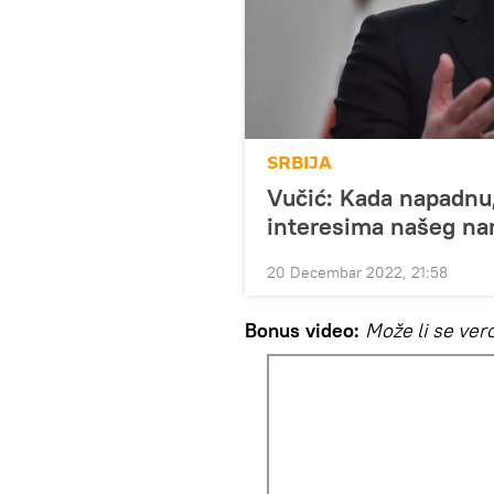
SRBIJA
Vučić: Kada napadnu
interesima našeg na
20 Decembar 2022, 21:58
Bonus video:
Može li se vero