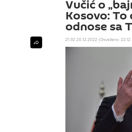
Vučić o „ba
Kosovo: To c
odnose sa 
21:32 20.12.2022
(Osveženo:
22:12