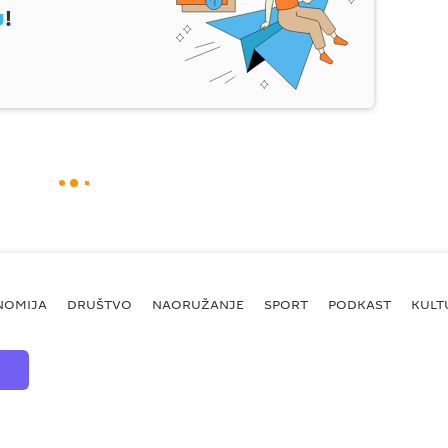
u
!
NOMIJA
DRUŠTVO
NAORUŽANJE
SPORT
PODKAST
KULT