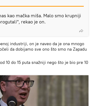
i nas kao mačka miša. Malo smo krupniji
rogutali", rekao je on.
enoj industriji, on je naveo da je ona mnogo
počeli da dobijamo sve ono što smo na Zapadu
d 10 do 15 puta snažniji nego što je bio pre 10