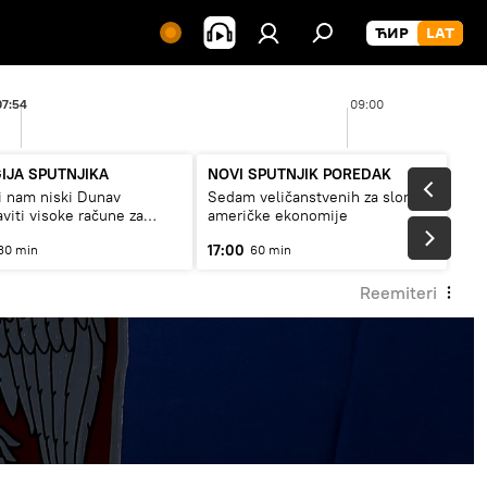
07:54
09:00
IJA SPUTNJIKA
NOVI SPUTNJIK POREDAK
i nam niski Dunav
Sedam veličanstvenih za slom
aviti visoke račune za
američke ekonomije
 ili restrikcije
17:00
30 min
60 min
Reemiteri