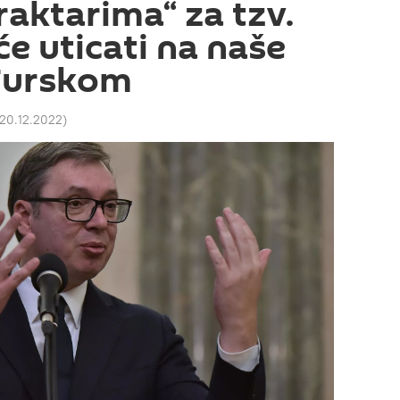
jraktarima“ za tzv.
́e uticati na naše
Turskom
 20.12.2022
)