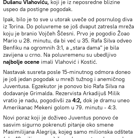
Dušanu Vlahoviću,
koji je iz neposredne blizine
uspeo da postigne pogodak.
Ipak, bilo je to sve u utorak uveče od posrnulog diva
iz Torina. Do poluvreme se još dvaput zatresla mreža
koju je branio Vojčeh Ščesni. Prvo je pogodio Žoao
Mario u 28. minutu, da bi već u 35. Rafa Silva odveo
Benfiku na ogromnih 3:1, a „stara dama" je bila
zavijena u crno. Na poluvremenu su ubedljivo
najbolje ocene
imali Vlahović i Kostić.
Nastavak susreta posle 15-minutnog odmora doneo
je još jedan pogodak u mreži tužnog i anemičnog
Juventusa. Egzekutor je ponovo bio Rafa Silva na
dodavanje Grimalda. Rezervista Arkadijuš Milik
vratio je nadu, pogodivši za
4:2,
dok je dramu uneo
Amerikanac Mekeni golom u 79. minutu - 4:3.
Novi poraz koji je doživeo Juventus ponovo će
sasvim sigurno pokrenuti pitanje oko smene
Masimilijana Alegrija, kojeg samo milionska odšteta