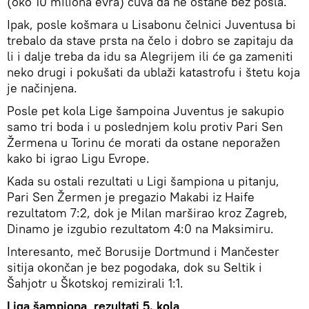
(oko 10 miliona evra) čuva da ne ostane bez posla.
Ipak, posle košmara u Lisabonu čelnici Juventusa bi
trebalo da stave prsta na čelo i dobro se zapitaju da
li i dalje treba da idu sa Alegrijem ili će ga zameniti
neko drugi i pokušati da ublaži katastrofu i štetu koja
je načinjena.
Posle pet kola Lige šampoina Juventus je sakupio
samo tri boda i u poslednjem kolu protiv Pari Sen
Žermena u Torinu će morati da ostane neporažen
kako bi igrao Ligu Evrope.
Kada su ostali rezultati u Ligi šampiona u pitanju,
Pari Sen Žermen je pregazio Makabi iz Haife
rezultatom 7:2, dok je Milan marširao kroz Zagreb,
Dinamo je izgubio rezultatom 4:0 na Maksimiru.
Interesanto, meč Borusije Dortmund i Mančester
sitija okončan je bez pogodaka, dok su Seltik i
Šahjotr u Škotskoj remizirali 1:1.
Liga šampiona, rezultati 5. kola