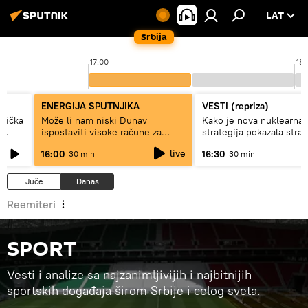
LAT
Srbija
8
17:00
18:
ENERGIJA SPUTNJIKA
VESTI (repriza)
erička
Može li nam niski Dunav
Kako je nova nuklearna
ispostaviti visoke račune za
strategija pokazala stra
struju, ili restrikcije
Rusije?
live
16:00
16:30
30 min
30 min
Juče
Danas
Reemiteri
SPORT
Vesti i analize sa najzanimljivijih i najbitnijih
sportskih događaja širom Srbije i celog sveta.