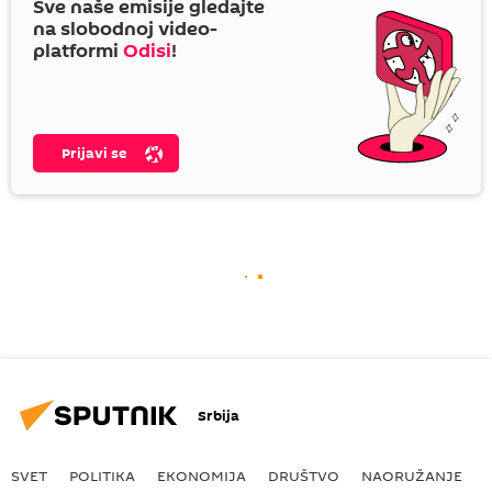
Sve naše emisije gledajte
na slobodnoj video-
platformi
Odisi
!
Prijavi se
Srbija
SVET
POLITIKA
EKONOMIJA
DRUŠTVO
NAORUŽANJE