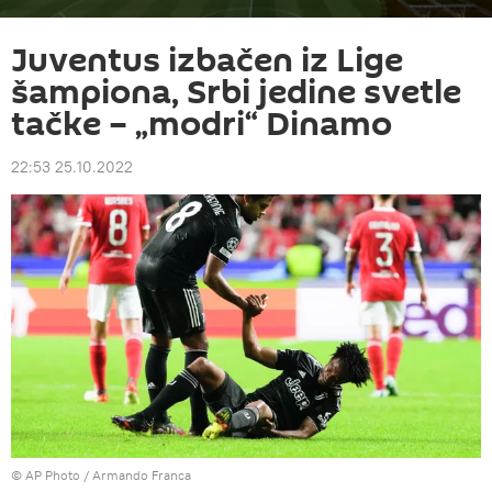
Juventus izbačen iz Lige
šampiona, Srbi jedine svetle
tačke – „modri“ Dinamo
22:53 25.10.2022
© AP Photo / Armando Franca