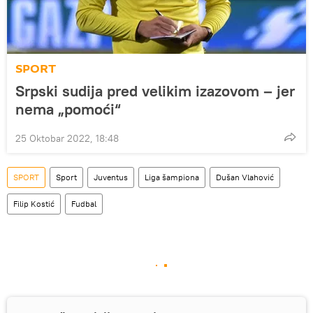
SPORT
Srpski sudija pred velikim izazovom – jer
nema „pomoći“
25 Oktobar 2022, 18:48
SPORT
Sport
Juventus
Liga šampiona
Dušan Vlahović
Filip Kostić
Fudbal