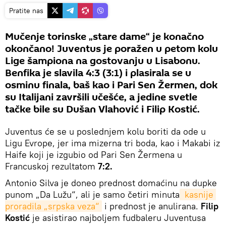
Pratite nas
Mučenje torinske „stare dame“ je konačno
okončano! Juventus je poražen u petom kolu
Lige šampiona na gostovanju u Lisabonu.
Benfika je slavila 4:3 (3:1) i plasirala se u
osminu finala, baš kao i Pari Sen Žermen, dok
su Italijani završili učešće, a jedine svetle
tačke bile su Dušan Vlahović i Filip Kostić.
Juventus će se u poslednjem kolu boriti da ode u
Ligu Evrope, jer ima mizerna tri boda, kao i Makabi iz
Haife koji je izgubio od Pari Sen Žermena u
Francuskoj rezultatom
7:2.
Antonio Silva je doneo prednost domaćinu na dupke
punom „Da Lužu“, ali je samo četiri minuta
 kasnije 
proradila „srpska veza“
i prednost je anulirana.
Filip
Kostić
je asistirao najboljem fudbaleru Juventusa