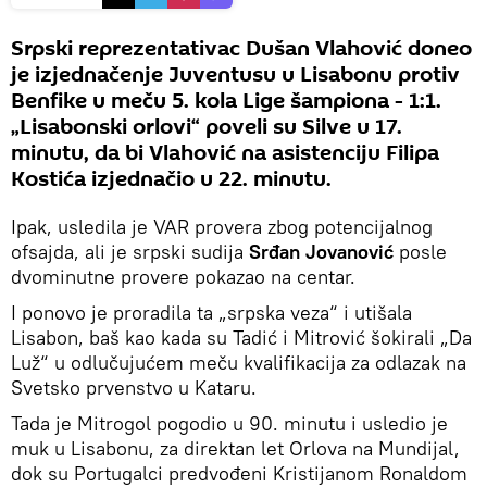
Srpski reprezentativac Dušan Vlahović doneo
je izjednačenje Juventusu u Lisabonu protiv
Benfike u meču 5. kola Lige šampiona - 1:1.
„Lisabonski orlovi“ poveli su Silve u 17.
minutu, da bi Vlahović na asistenciju Filipa
Kostića izjednačio u 22. minutu.
Ipak, usledila je VAR provera zbog potencijalnog
ofsajda, ali je srpski sudija
Srđan Jovanović
posle
dvominutne provere pokazao na centar.
I ponovo je proradila ta „srpska veza“ i utišala
Lisabon, baš kao kada su Tadić i Mitrović šokirali „Da
Luž“ u odlučujućem meču kvalifikacija za odlazak na
Svetsko prvenstvo u Kataru.
Tada je Mitrogol pogodio u 90. minutu i usledio je
muk u Lisabonu, za direktan let Orlova na Mundijal,
dok su Portugalci predvođeni Kristijanom Ronaldom