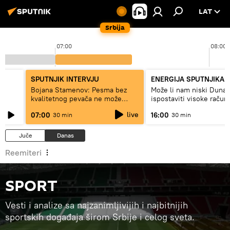
LAT
Srbija
07:00
08:00
SPUTNJIK INTERVJU
ENERGIJA SPUTNJIKA
a
Bojana Stamenov: Pesma bez
Može li nam niski Dunav
kvalitetnog pevača ne može
ispostaviti visoke račun
dugo da živi
struju, ili restrikcije
live
07:00
16:00
30 min
30 min
Juče
Danas
Reemiteri
SPORT
Vesti i analize sa najzanimljivijih i najbitnijih
sportskih događaja širom Srbije i celog sveta.