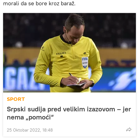
morali da se bore kroz baraž.
SPORT
Srpski sudija pred velikim izazovom – jer
nema „pomoći“
25 Oktobar 2022, 18:48