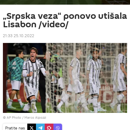
„Srpska veza“ ponovo utišala
Lisabon /video/
21:33 25.10.2022
© AP Photo / Marco Alpozzi
Pratite nas