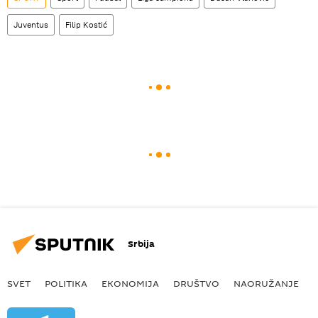
Juventus
Filip Kostić
Srbija
SVET
POLITIKA
EKONOMIJA
DRUŠTVO
NAORUŽANJE