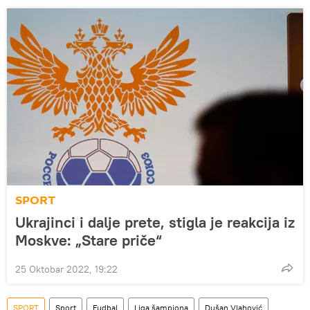
SPORT
Ukrajinci i dalje prete, stigla je reakcija iz
Moskve: „Stare priče“
25 Oktobar 2022, 19:22
SPORT
Sport
Fudbal
Liga šampiona
Dušan Vlahović