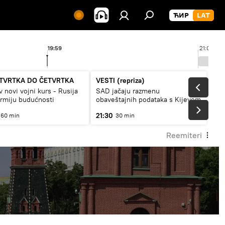
19:59
21:00
TVRTKA DO ČETVRTKA
VESTI (repriza)
v novi vojni kurs - Rusija
SAD jačaju razmenu
armiju budućnosti
obaveštajnih podataka s Kijevom
21:30
60 min
30 min
Reemiteri