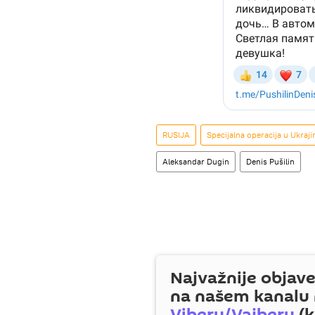
RUSIJA
Specijalna operacija u Ukraji
Aleksandar Dugin
Denis Pušilin
Najvažnije objave
na našem kanalu
Viberu/Vajberu
(k