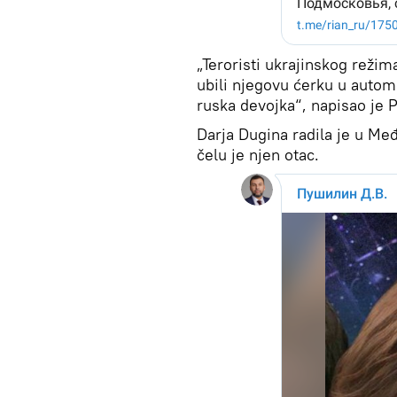
„Teroristi ukrajinskog režim
ubili njegovu ćerku u autom
ruska devojka“, napisao je 
Darja Dugina radila je u M
čelu je njen otac.