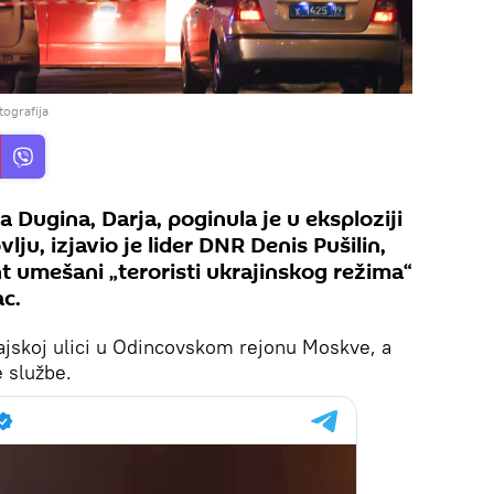
tografija
a Dugina, Darja, poginula je u eksploziji
u, izjavio je lider DNR Denis Pušilin,
ent umešani „teroristi ukrajinskog režima“
ac.
ajskoj ulici u Odincovskom rejonu Moskve, a
e službe.