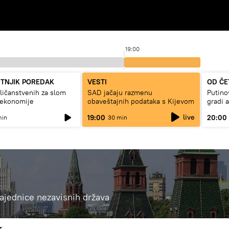
19:00
UTNJIK POREDAK
VESTI
OD ČE
ičanstvenih za slom
SAD jačaju razmenu
Putino
 ekonomije
obaveštajnih podataka s Kijevom
gradi 
live
19:00
20:00
min
30 min
 Zajednice nezavisnih država