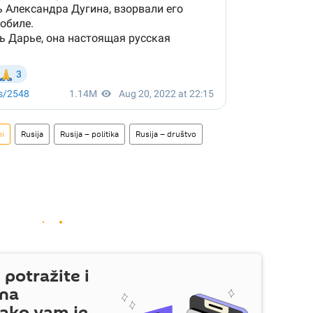
ni
Rusija
Rusija – politika
Rusija – društvo
 potražite i
 na
ako vam je