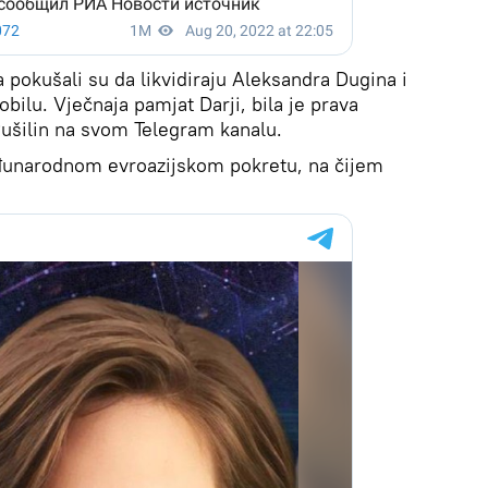
a pokušali su da likvidiraju Aleksandra Dugina i
obilu. Vječnaja pamjat Darji, bila je prava
Pušilin na svom Telegram kanalu.
eđunarodnom evroazijskom pokretu, na čijem