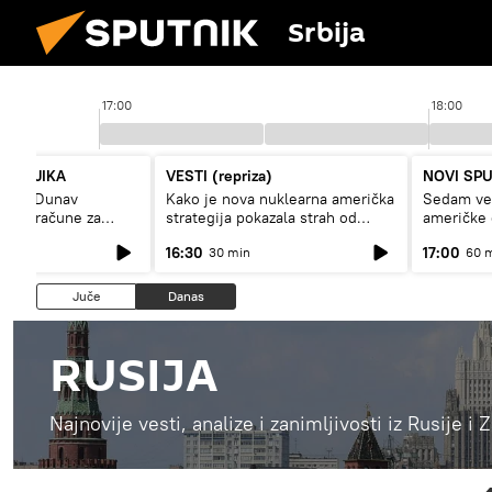
Srbija
17:00
18:00
PUTNJIKA
VESTI (repriza)
NOVI SP
niski Dunav
Kako je nova nuklearna američka
Sedam vel
isoke račune za
strategija pokazala strah od
američke
trikcije
Rusije?
16:30
17:00
30 min
60 
Juče
Danas
RUSIJA
Najnovije vesti, analize i zanimljivosti iz Rusije i