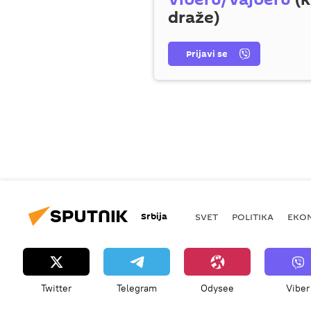
draže)
Prijavi se
Srbija
SVET
POLITIKA
EKO
Twitter
Telegram
Odysee
Viber