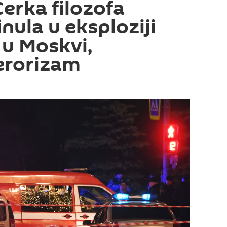
́erka filozofa
nula u eksploziji
u Moskvi,
terorizam