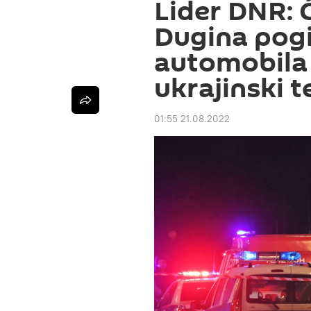
Lider DNR: C
Dugina pogi
automobila 
ukrajinski 
01:55 21.08.2022