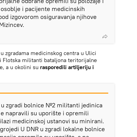
torijalne odbrane opremili su položaje i
 osoblje i pacijente medicinskih
pod izgovorom osiguravanja njihove
Mizincev.
u
u zgradama medicinskog centra u Ulici
i Flotska militanti bataljona teritorijalne
e, a u okolini su
rasporedili artiljeriju i
 zgradi bolnice №2 militanti jedinica
 napravili su uporište i opremili
rilazi medicinskoj ustanovi su minirani.
rojedi U DNR u zgradi lokalne bolnice
macije opremile su uporište, a na