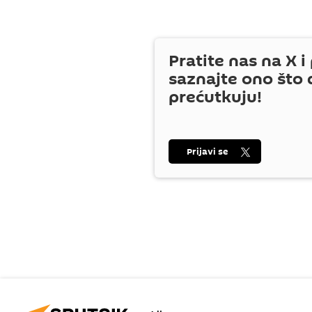
Pratite nas na
X
i 
saznajte ono što 
prećutkuju!
Prijavi se