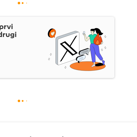
prvi
drugi