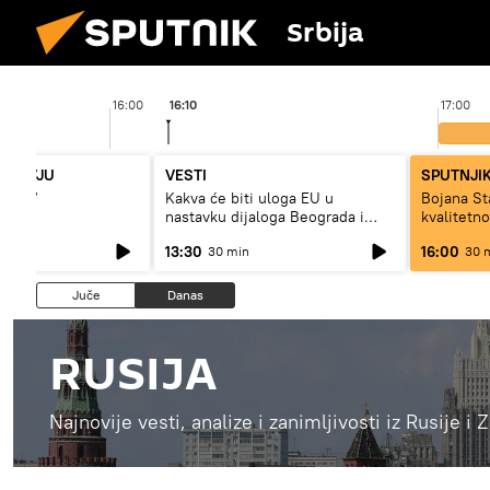
Srbija
16:00
16:10
17:00
NTERVJU
VESTI
SPUTNJIK
jište“
Kakva će biti uloga EU u
Bojana S
nastavku dijaloga Beograda i
kvalitetn
Prištine?
dugo da ž
13:30
16:00
30 min
30 
Juče
Danas
RUSIJA
Najnovije vesti, analize i zanimljivosti iz Rusije i