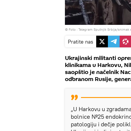
© Foto : Telegram Sputnjik Srbija/snimak 
Pratite nas
Ukrajinski militanti opr
klinikama u Harkovu, Ni
saopštio je načelnik Nac
odbranom Rusije, genera
„U Harkovu u zgradama 
bolnice №25 endokrinol
patologiju i dečje poli