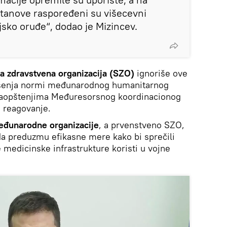
ustanove raspoređeni su višecevni
rijsko oruđe“, dodao je Mizincev.
a zdravstvena organizacija (SZO)
ignoriše ove
kršenja normi međunarodnog humanitarnog
 saopštenjima Međuresorsnog koordinacionog
 reagovanje.
eđunarodne organizacije
, a prvenstveno SZO,
 da preduzmu efikasne mere kako bi sprečili
 medicinske infrastrukture koristi u vojne