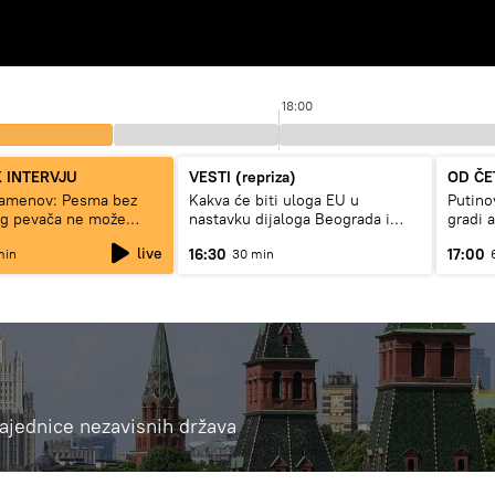
18:00
 INTERVJU
VESTI (repriza)
OD ČE
tamenov: Pesma bez
Kakva će biti uloga EU u
Putino
og pevača ne može
nastavku dijaloga Beograda i
gradi 
ivi
Prištine?
live
16:30
17:00
min
30 min
 Zajednice nezavisnih država