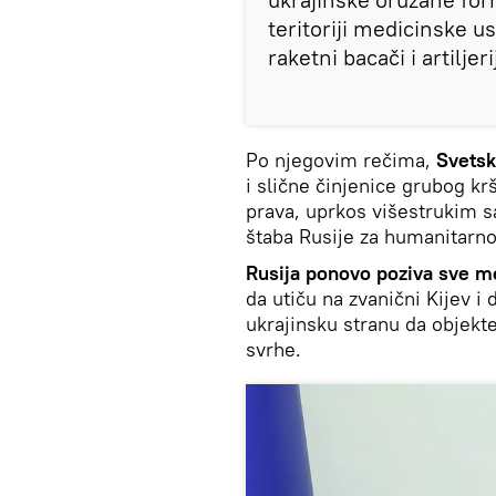
teritoriji medicinske 
raketni bacači i artilje
Po njegovim rečima,
Svetsk
i slične činjenice grubog 
prava, uprkos višestrukim
štaba Rusije za humanitarno
Rusija ponovo poziva sve m
da utiču na zvanični Kijev i
ukrajinsku stranu da objekte
svrhe.