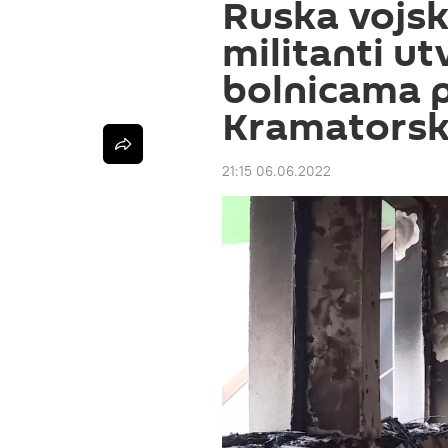
Ruska vojsk
militanti ut
bolnicama p
Kramators
21:15 06.06.2022