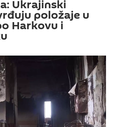
a: Ukrajinski
vrđuju položaje u
o Harkovu i
ku