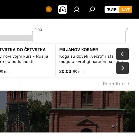
19:00
20:00
TVRTKA DO ČETVRTKA
MILJANOV KORNER
v novi vojni kurs - Rusija
Koga su doveli „večiti“ i šta
armiju budućnosti
mogu u Evroligi naredne sezone
20:00
60 min
60 min
Reemiteri