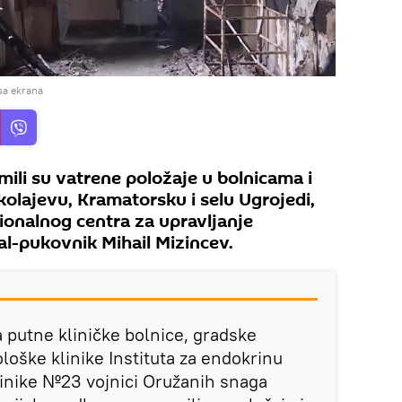
sa ekrana
emili su vatrene položaje u bolnicama i
kolajevu, Kramatorsku i selu Ugrojedi,
ionalnog centra za upravljanje
l-pukovnik Mihail Mizincev.
putne kliničke bolnice, gradske
oške klinike Instituta za endokrinu
klinike №23 vojnici Oružanih snaga