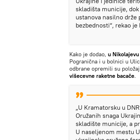
Ukrajine i jedinice teri
skladišta municije, dok
ustanova nasilno drže 
bezbednosti“, rekao je 
Kako je dodao,
u Nikolajev
Pogranična i u bolnici u Ulic
odbrane opremili su položaj
višecevne raketne bacače
.
„U Kramatorsku u DNR u
Oružanih snaga Ukrajine
skladište municije, a p
U naseljenom mestu Ug
ukrajinske oružane for