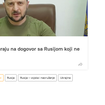
uraju na dogovor sa Rusijom koji ne
ni
Rusija
Rusija – vojska i naoružanje
Ukrajina