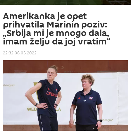
Amerikanka je opet
prihvatila Marinin poziv:
„Srbija mi je mnogo dala,
imam želju da joj vratim“
22:32 06.06.2022