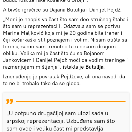
A bivše igračice su Dajana Butulija i Danijel Pejdž.
„Meni je neopisiva čast što sam deo stručnog štaba i
što sam u reprezentaciji. Odazvala sam se pozivu
Marine Maljković koja mi je 20 godina bila trener i
čiji košarkaški stil poznajem i volim. Nisam otišla sa
terena, samo sam trenutno tu u nekom drugom
obliku. Velika mi je čast što ću sa Bojanom
Jankovićem i Danijel Pejdž moći da vodim treninge i
razmenjujem mišljenja“, istakla je
Butulija
.
Iznenađenje je povratak Pejdžove, ali ona navodi da
to ne bi trebalo tako da se gleda.
„U potpuno drugačijoj sam ulozi sada u
srpskoj reprezentaciji. Uzbuđena sam što
sam ovde i veliku čast mi predstavlja