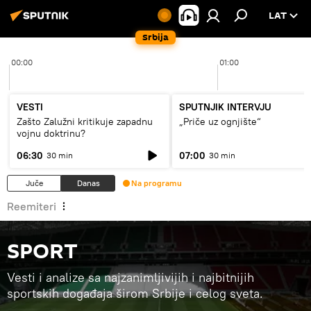
LAT
Srbija
00:00
01:00
VESTI
SPUTNJIK INTERVJU
Zašto Zalužni kritikuje zapadnu
„Priče uz ognjište“
vojnu doktrinu?
06:30
07:00
30 min
30 min
Juče
Danas
Na programu
Reemiteri
SPORT
Vesti i analize sa najzanimljivijih i najbitnijih
sportskih događaja širom Srbije i celog sveta.