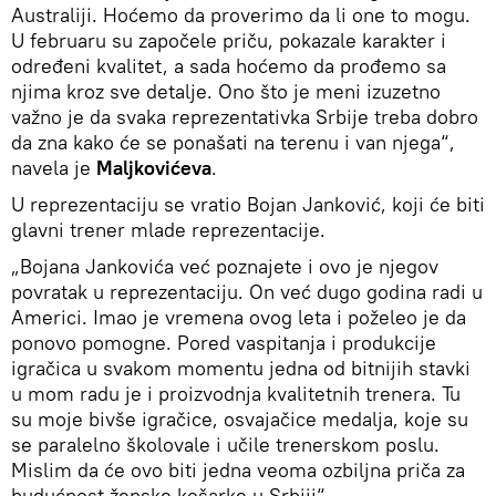
Australiji. Hoćemo da proverimo da li one to mogu.
U februaru su započele priču, pokazale karakter i
određeni kvalitet, a sada hoćemo da prođemo sa
njima kroz sve detalje. Ono što je meni izuzetno
važno je da svaka reprezentativka Srbije treba dobro
da zna kako će se ponašati na terenu i van njega“,
navela je
Maljkovićeva
.
U reprezentaciju se vratio Bojan Janković, koji će biti
glavni trener mlade reprezentacije.
„Bojana Jankovića već poznajete i ovo je njegov
povratak u reprezentaciju. On već dugo godina radi u
Americi. Imao je vremena ovog leta i poželeo je da
ponovo pomogne. Pored vaspitanja i produkcije
igračica u svakom momentu jedna od bitnijih stavki
u mom radu je i proizvodnja kvalitetnih trenera. Tu
su moje bivše igračice, osvajačice medalja, koje su
se paralelno školovale i učile trenerskom poslu.
Mislim da će ovo biti jedna veoma ozbiljna priča za
budućnost ženske košarke u Srbiji“.