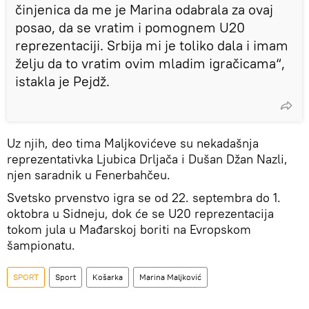
činjenica da me je Marina odabrala za ovaj
posao, da se vratim i pomognem U20
reprezentaciji. Srbija mi je toliko dala i imam
želju da to vratim ovim mladim igračicama“,
istakla je Pejdž.
Uz njih, deo tima Maljkovićeve su nekadašnja
reprezentativka Ljubica Drljača i Dušan Džan Nazli,
njen saradnik u Fenerbahčeu.
Svetsko prvenstvo igra se od 22. septembra do 1.
oktobra u Sidneju, dok će se U20 reprezentacija
tokom jula u Mađarskoj boriti na Evropskom
šampionatu.
SPORT
Sport
Košarka
Marina Maljković