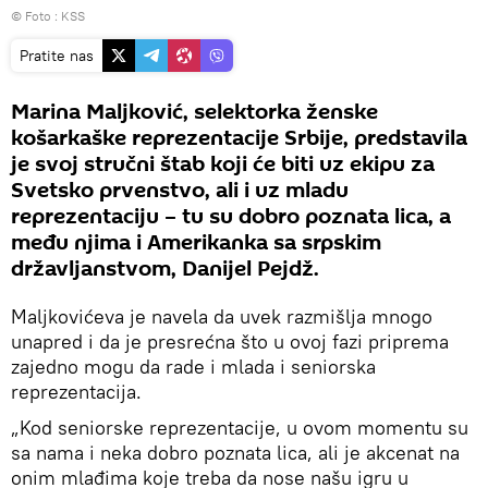
© Foto : KSS
Pratite nas
Marina Maljković, selektorka ženske
košarkaške reprezentacije Srbije, predstavila
je svoj stručni štab koji će biti uz ekipu za
Svetsko prvenstvo, ali i uz mladu
reprezentaciju – tu su dobro poznata lica, a
među njima i Amerikanka sa srpskim
državljanstvom, Danijel Pejdž.
Maljkovićeva je navela da uvek razmišlja mnogo
unapred i da je presrećna što u ovoj fazi priprema
zajedno mogu da rade i mlada i seniorska
reprezentacija.
„Kod seniorske reprezentacije, u ovom momentu su
sa nama i neka dobro poznata lica, ali je akcenat na
onim mlađima koje treba da nose našu igru u