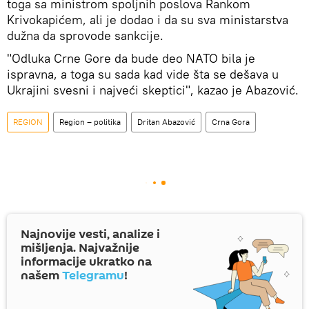
toga sa ministrom spoljnih poslova Rankom
Krivokapićem, ali je dodao i da su sva ministarstva
dužna da sprovode sankcije.
"Odluka Crne Gore da bude deo NATO bila je
ispravna, a toga su sada kad vide šta se dešava u
Ukrajini svesni i najveći skeptici", kazao je Abazović.
REGION
Region – politika
Dritan Abazović
Crna Gora
Najnovije vesti, analize i
mišljenja. Najvažnije
informacije ukratko na
našem
Telegramu
!