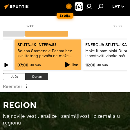
LAT
Srbija
07:00
08:00
SPUTNJIK INTERVJU
ENERGIJA SPUTNJIKA
a
Bojana Stamenov: Pesma bez
Može li nam niski Dunav
kvalitetnog pevača ne može
ispostaviti visoke račun
dugo da živi
struju, ili restrikcije
live
07:00
16:00
30 min
30 min
Juče
Danas
Reemiteri
REGION
Najnovije vesti, analize i zanimljivosti iz zemalja u
regionu