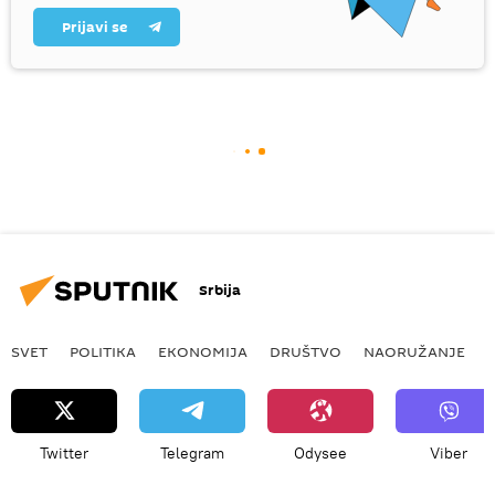
Prijavi se
Srbija
SVET
POLITIKA
EKONOMIJA
DRUŠTVO
NAORUŽANJE
Twitter
Telegram
Odysee
Viber