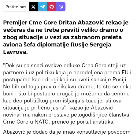
Pratite nas
Premijer Crne Gore Dritan Abazović rekao je
večeras da ne treba praviti veliku dramu u
zbog situacije u vezi sa zabranom preleta
aviona šefa diplomatije Rusije Sergeja
Lavrova.
"Dok su na snazi ovakve odluke Crna Gora stoji uz
partnere i uz politiku koja je opredeljena prema EU i
postupamo kao i drugi koji su uveli sankcije Rusiji.
Ne bih od toga pravio nikakvu dramu, to što se neko
buni i što bi postupio drugačije možemo da cenimo
kao deo političkog promišljanja situacije, ali ova
situacija je prilično jasna", kazao je Abazović
novinarima nakon proslave petogodišnjice članstva
Crne Gore u NATO, preneo je portal analitika.
Abazović je dodao da je imao konsultacije povodom