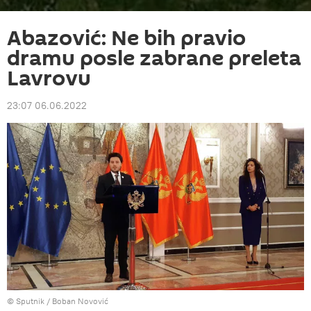
Abazović: Ne bih pravio
dramu posle zabrane preleta
Lavrovu
23:07 06.06.2022
© Sputnik / Boban Novović