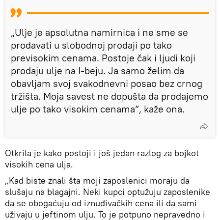
„Ulje je apsolutna namirnica i ne sme se
prodavati u slobodnoj prodaji po tako
previsokim cenama. Postoje čak i ljudi koji
prodaju ulje na I-beju. Ja samo želim da
obavljam svoj svakodnevni posao bez crnog
tržišta. Moja savest ne dopušta da prodajemo
ulje po tako visokim cenama”, kaže ona.
Otkrila je kako postoji i još jedan razlog za bojkot
visokih cena ulja.
„Kad biste znali šta moji zaposlenici moraju da
slušaju na blagajni. Neki kupci optužuju zaposlenike
da se obogaćuju od iznuđivačkih cena ili da sami
uživaju u jeftinom ulju. To je potpuno nepravedno i