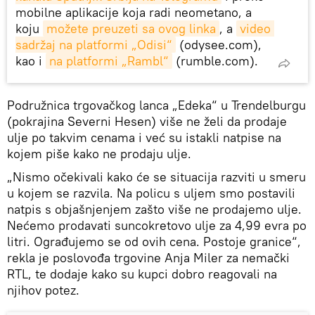
mobilne aplikacije koja radi neometano, a
koju
možete preuzeti sa ovog linka
, a
video 
sadržaj na platformi „Odisi“
(odysee.com),
kao i
na platformi „Rambl“
(rumble.com).
Podružnica trgovačkog lanca „Edeka“ u Trendelburgu
(pokrajina Severni Hesen) više ne želi da prodaje
ulje po takvim cenama i već su istakli natpise na
kojem piše kako ne prodaju ulje.
„Nismo očekivali kako će se situacija razviti u smeru
u kojem se razvila. Na policu s uljem smo postavili
natpis s objašnjenjem zašto više ne prodajemo ulje.
Nećemo prodavati suncokretovo ulje za 4,99 evra po
litri. Ograđujemo se od ovih cena. Postoje granice“,
rekla je poslovođa trgovine Anja Miler za nemački
RTL, te dodaje kako su kupci dobro reagovali na
njihov potez.