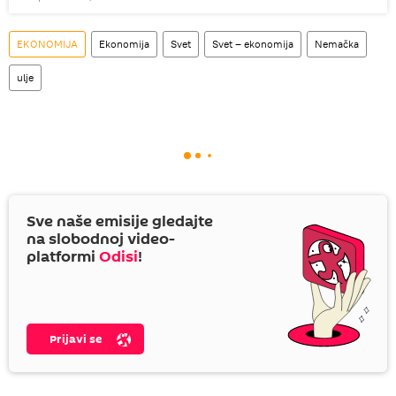
EKONOMIJA
Ekonomija
Svet
Svet – ekonomija
Nemačka
ulje
Sve naše emisije gledajte
na slobodnoj video-
platformi
Odisi
!
Prijavi se