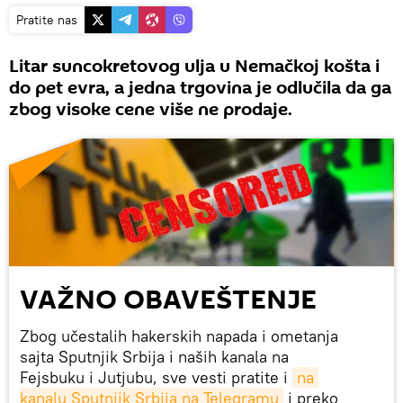
Pratite nas
Litar suncokretovog ulja u Nemačkoj košta i
do pet evra, a jedna trgovina je odlučila da ga
zbog visoke cene više ne prodaje.
VAŽNO OBAVEŠTENJE
Zbog učestalih hakerskih napada i ometanja
sajta Sputnjik Srbija i naših kanala na
Fejsbuku i Jutjubu, sve vesti pratite i
na 
kanalu Sputnjik Srbija na Telegramu
i preko