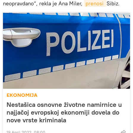
neopravdano“, rekla je Ana Miler,
prenosi 
Sibiz.
EKONOMIJA
Nestašica osnovne životne namirnice u
najjačoj evropskoj ekonomiji dovela do
nove vrste kriminala
19 April 2022, 08:00