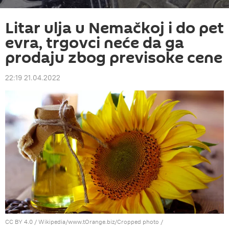
Litar ulja u Nemačkoj i do pet
evra, trgovci neće da ga
prodaju zbog previsoke cene
22:19 21.04.2022
CC BY 4.0
/
Wikipedia/www.tOrange.biz/Cropped photo
/