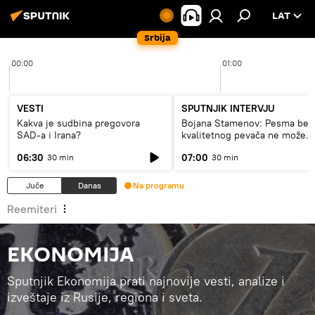
LAT
Srbija
00:00
01:00
VESTI
SPUTNJIK INTERVJU
Kakva je sudbina pregovora
Bojana Stamenov: Pesma bez
SAD-a i Irana?
kvalitetnog pevača ne može
dugo da živi
06:30
07:00
30 min
30 min
Juče
Danas
Na programu
Reemiteri
EKONOMIJA
Sputnjik Ekonomija prati najnovije vesti, analize i
izveštaje iz Rusije, regiona i sveta.