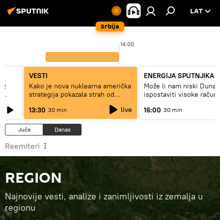
LAT
Srbija
14:00
VESTI
ENERGIJA SPUTNJIKA
ez
Kako je nova nuklearna američka
Može li nam niski Dunav
e
strategija pokazala strah od
ispostaviti visoke račun
Rusije?
struju, ili restrikcije
live
13:30
16:00
30 min
30 min
Juče
Danas
Reemiteri
REGION
Najnovije vesti, analize i zanimljivosti iz zemalja u
regionu