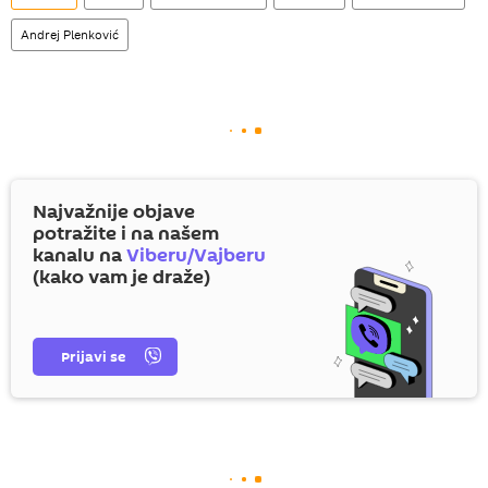
Andrej Plenković
Najvažnije objave
potražite i na našem
kanalu na
Viberu/Vajberu
(kako vam je draže)
Prijavi se