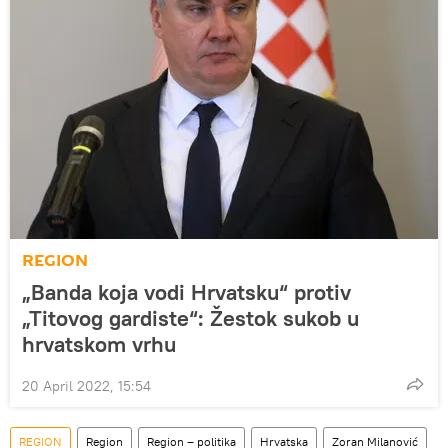
REGION
„Banda koja vodi Hrvatsku“ protiv
„Titovog gardiste“: Žestok sukob u
hrvatskom vrhu
20 April 2022, 15:54
REGION
Region
Region – politika
Hrvatska
Zoran Milanović