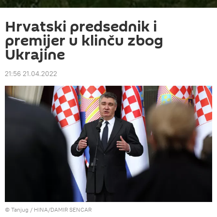
Hrvatski predsednik i
premijer u klinču zbog
Ukrajine
21:56 21.04.2022
© Tanjug / HINA/DAMIR SENCAR