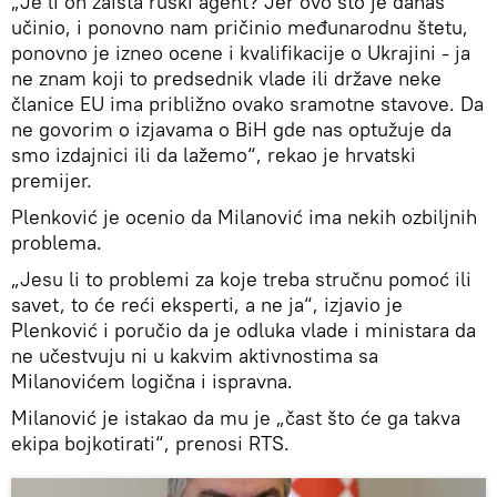
„Je li on zaista ruski agent? Jer ovo što je danas
učinio, i ponovno nam pričinio međunarodnu štetu,
ponovno je izneo ocene i kvalifikacije o Ukrajini - ja
ne znam koji to predsednik vlade ili države neke
članice EU ima približno ovako sramotne stavove. Da
ne govorim o izjavama o BiH gde nas optužuje da
smo izdajnici ili da lažemo“, rekao je hrvatski
premijer.
Plenković je ocenio da Milanović ima nekih ozbiljnih
problema.
„Jesu li to problemi za koje treba stručnu pomoć ili
savet, to će reći eksperti, a ne ja“, izjavio je
Plenković i poručio da je odluka vlade i ministara da
ne učestvuju ni u kakvim aktivnostima sa
Milanovićem logična i ispravna.
Milanović je istakao da mu je „čast što će ga takva
ekipa bojkotirati“, prenosi RTS.