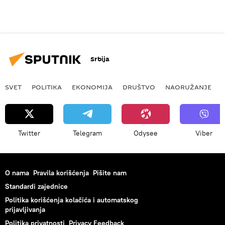
Srbija
SVET
POLITIKA
EKONOMIJA
DRUŠTVO
NAORUŽANJE
Twitter
Telegram
Odysee
Viber
O nama
Pravila korišćenja
Pišite nam
Standardi zajednice
Politika korišćenja kolačića i automatskog
prijavljivanja
Politika privatnosti
Privacy Feedback