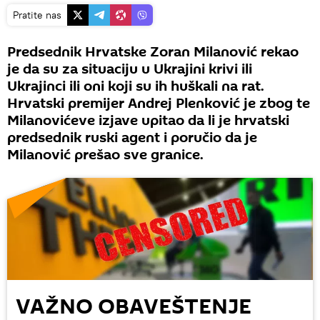
Pratite nas
Predsednik Hrvatske Zoran Milanović rekao
je da su za situaciju u Ukrajini krivi ili
Ukrajinci ili oni koji su ih huškali na rat.
Hrvatski premijer Andrej Plenković je zbog te
Milanovićeve izjave upitao da li je hrvatski
predsednik ruski agent i poručio da je
Milanović prešao sve granice.
VAŽNO OBAVEŠTENJE