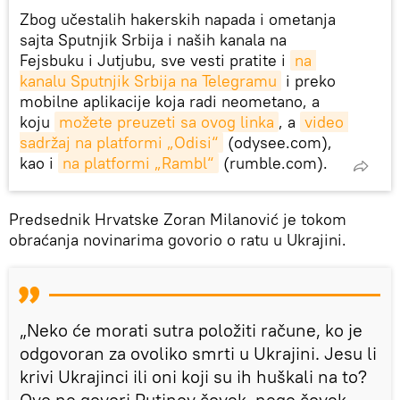
Zbog učestalih hakerskih napada i ometanja
sajta Sputnjik Srbija i naših kanala na
Fejsbuku i Jutjubu, sve vesti pratite i
na 
kanalu Sputnjik Srbija na Telegramu
i preko
mobilne aplikacije koja radi neometano, a
koju
možete preuzeti sa ovog linka
, a
video 
sadržaj na platformi „Odisi“
(odysee.com),
kao i
na platformi „Rambl“
(rumble.com).
Predsednik Hrvatske Zoran Milanović je tokom
obraćanja novinarima govorio o ratu u Ukrajini.
„Neko će morati sutra položiti račune, ko je
odgovoran za ovoliko smrti u Ukrajini. Jesu li
krivi Ukrajinci ili oni koji su ih huškali na to?
Ovo ne govori Putinov čovek, nego čovek